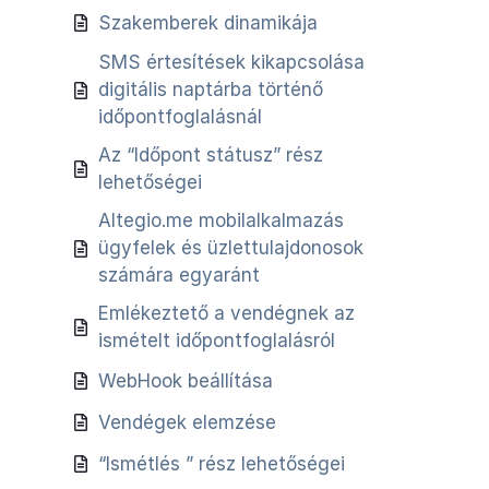
Szakemberek dinamikája
SMS értesítések kikapcsolása
digitális naptárba történő
időpontfoglalásnál
Az “Időpont státusz” rész
lehetőségei
Altegio.me mobilalkalmazás
ügyfelek és üzlettulajdonosok
számára egyaránt
Emlékeztető a vendégnek az
ismételt időpontfoglalásról
WebHook beállítása
Vendégek elemzése
“Ismétlés ” rész lehetőségei