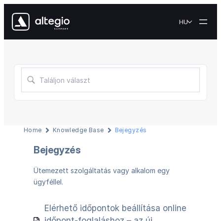
HU
Home
Knowledge Base
Bejegyzés
Bejegyzés
Ütemezett szolgáltatás vagy alkalom egy
ügyféllel.
Elérhető időpontok beállítása online
időpont-foglaláshoz – az új