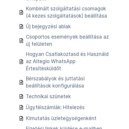
Kombinált szolgáltatási csomagok
(4 kezes szolgáltatások) beállítása
Új bejegyzési ablak
Csoportos események beállítása az
új felületen
Hogyan Csatlakoztasd és Használd
az Altegio WhatsApp
Értesítésküldőt
Bérszabályok és juttatási
beállítások konfigurálása
Technikai szünetek
Ügyfélszámlák: Hitelezés
Kimutatás üzletegységenként
Fizetési linkek küldése e-mailben,