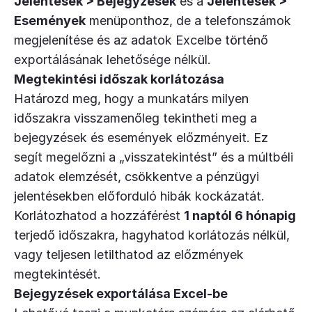
Jelentések > Bejegyzések
és a
Jelentések >
Események
menüponthoz, de a telefonszámok
megjelenítése és az adatok Excelbe történő
exportálásának lehetősége nélkül.
Megtekintési időszak korlátozása
Határozd meg, hogy a munkatárs milyen
időszakra visszamenőleg tekintheti meg a
bejegyzések és események előzményeit. Ez
segít megelőzni a „visszatekintést” és a múltbéli
adatok elemzését, csökkentve a pénzügyi
jelentésekben előforduló hibák kockázatát.
Korlátozhatod a hozzáférést
1 naptól 6 hónapig
terjedő időszakra, hagyhatod korlátozás nélkül,
vagy teljesen letilthatod az előzmények
megtekintését.
Bejegyzések exportálása Excel-be