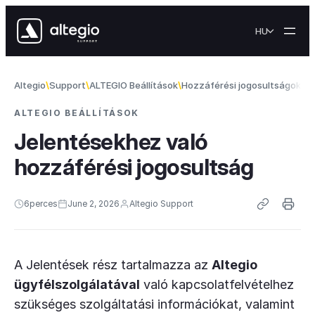
Skip to content
HU
Altegio
Support
ALTEGIO Beállítások
Hozzáférési jogosultságok
Je
ALTEGIO BEÁLLÍTÁSOK
Jelentésekhez való
hozzáférési jogosultság
6
perces
June 2, 2026
Altegio Support
A Jelentések rész tartalmazza az
Altegio
ügyfélszolgálatával
való kapcsolatfelvételhez
szükséges szolgáltatási információkat, valamint