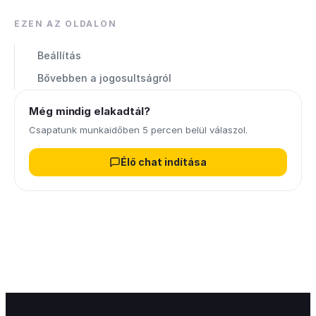
EZEN AZ OLDALON
Beállítás
Bővebben a jogosultságról
Még mindig elakadtál?
Csapatunk munkaidőben 5 percen belül válaszol.
Élő chat indítása