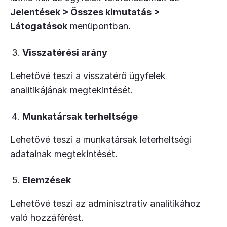
Jelentések > Összes kimutatás >
Látogatások
menüpontban.
Visszatérési arány
Lehetővé teszi a visszatérő ügyfelek
analitikájának megtekintését.
Munkatársak terheltsége
Lehetővé teszi a munkatársak leterheltségi
adatainak megtekintését.
Elemzések
Lehetővé teszi az adminisztratív analitikához
való hozzáférést.