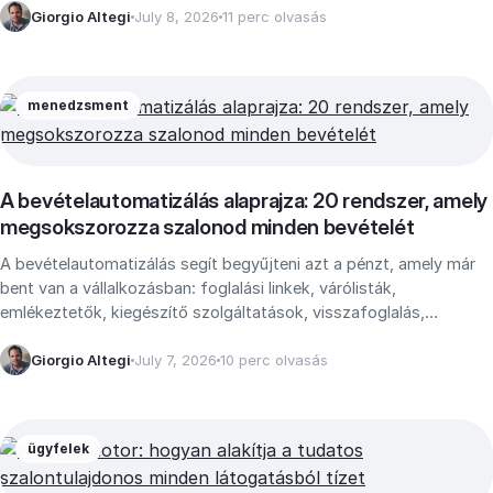
Giorgio Altegi
July 8, 2026
11 perc olvasás
menedzsment
A bevételautomatizálás alaprajza: 20 rendszer, amely
megsokszorozza szalonod minden bevételét
A bevételautomatizálás segít begyűjteni azt a pénzt, amely már
bent van a vállalkozásban: foglalási linkek, várólisták,
emlékeztetők, kiegészítő szolgáltatások, visszafoglalás,
megtartási folyamatok és jelentések, amelyek megakadályozzák
a szivárgást.
Giorgio Altegi
July 7, 2026
10 perc olvasás
ügyfelek