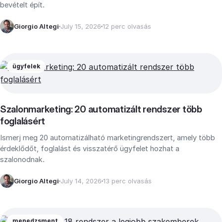
bevételt épít.
Giorgio Altegi
July 15, 2026
12 perc olvasás
ügyfelek
Szalonmarketing: 20 automatizált rendszer több
foglalásért
Ismerj meg 20 automatizálható marketingrendszert, amely több
érdeklődőt, foglalást és visszatérő ügyfelet hozhat a
szalonodnak.
Giorgio Altegi
July 14, 2026
13 perc olvasás
menedzsment