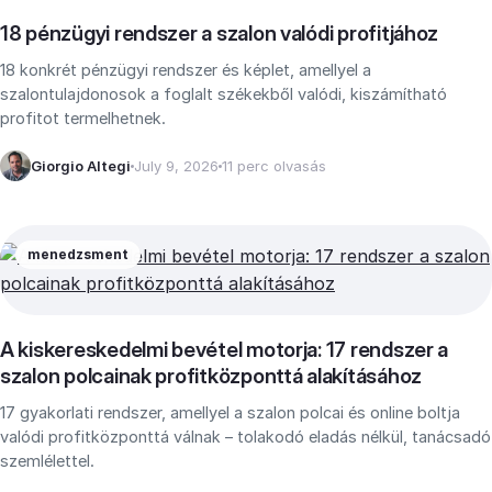
18 pénzügyi rendszer a szalon valódi profitjához
18 konkrét pénzügyi rendszer és képlet, amellyel a
szalontulajdonosok a foglalt székekből valódi, kiszámítható
profitot termelhetnek.
Giorgio Altegi
July 9, 2026
11 perc olvasás
menedzsment
A kiskereskedelmi bevétel motorja: 17 rendszer a
szalon polcainak profitközponttá alakításához
17 gyakorlati rendszer, amellyel a szalon polcai és online boltja
valódi profitközponttá válnak – tolakodó eladás nélkül, tanácsadó
szemlélettel.