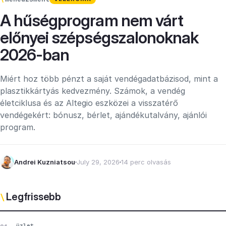
A hűségprogram nem várt
előnyei szépségszalonoknak
2026-ban
Miért hoz több pénzt a saját vendégadatbázisod, mint a
plasztikkártyás kedvezmény. Számok, a vendég
életciklusa és az Altegio eszközei a visszatérő
vendégekért: bónusz, bérlet, ajándékutalvány, ajánlói
program.
Andrei Kuzniatsou
July 29, 2026
14 perc olvasás
Legfrissebb
\
üzlet