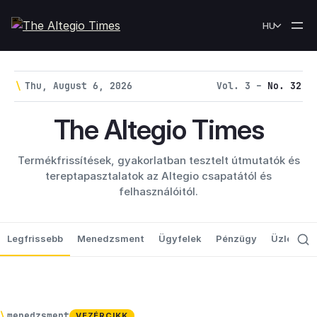
Skip to content
HU
\
Thu, August 6, 2026
Vol. 3 –
No. 32
The Altegio Times
Termékfrissítések, gyakorlatban tesztelt útmutatók és
tereptapasztalatok az Altegio csapatától és
felhasználóitól.
Legfrissebb
Menedzsment
Ügyfelek
Pénzügy
Üzlet
A
\
menedzsment
VEZÉRCIKK