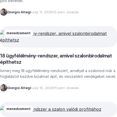
jutó bevételt.
Giorgio Altegi
July 11, 2026
12 perc olvasás
menedzsment
18 ügyfélélmény-rendszer, amivel szalonbirodalmat
építhetsz
Ismerj meg 18 ügyfélélmény-rendszert, amellyel a szalonod már a
foglalástól kezdve bizalmat épít, és visszatérő vendégeket nevel.
Giorgio Altegi
July 10, 2026
11 perc olvasás
menedzsment