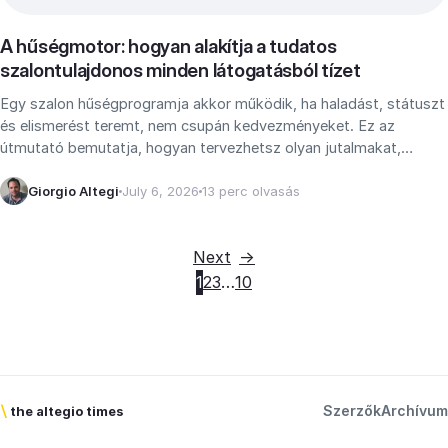
A hűségmotor: hogyan alakítja a tudatos
szalontulajdonos minden látogatásból tízet
Egy szalon hűségprogramja akkor működik, ha haladást, státuszt
és elismerést teremt, nem csupán kedvezményeket. Ez az
útmutató bemutatja, hogyan tervezhetsz olyan jutalmakat,
amelyektől minden látogatás a következőhöz vezet.
Giorgio Altegi
July 6, 2026
13 perc olvasás
Next
1
2
3
…
10
Szerzők
Archívum
\
the altegio times