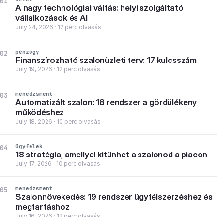
01
A nagy technológiai váltás: helyi szolgáltató
vállalkozások és AI
July 24, 2026 · 12 perc olvasás
pénzügy
02
Finanszírozható szalonüzleti terv: 17 kulcsszám
July 19, 2026 · 12 perc olvasás
menedzsment
03
Automatizált szalon: 18 rendszer a gördülékeny
működéshez
July 18, 2026 · 10 perc olvasás
ügyfelek
04
18 stratégia, amellyel kitűnhet a szalonod a piacon
July 17, 2026 · 10 perc olvasás
menedzsment
05
Szalonnövekedés: 19 rendszer ügyfélszerzéshez és
megtartáshoz
July 16, 2026 · 12 perc olvasás