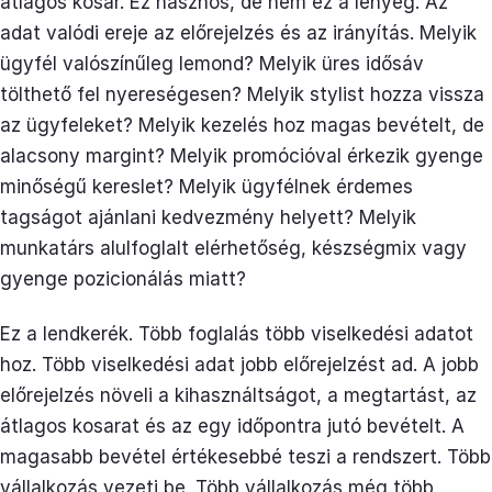
átlagos kosár. Ez hasznos, de nem ez a lényeg. Az
adat valódi ereje az előrejelzés és az irányítás. Melyik
ügyfél valószínűleg lemond? Melyik üres idősáv
tölthető fel nyereségesen? Melyik stylist hozza vissza
az ügyfeleket? Melyik kezelés hoz magas bevételt, de
alacsony margint? Melyik promócióval érkezik gyenge
minőségű kereslet? Melyik ügyfélnek érdemes
tagságot ajánlani kedvezmény helyett? Melyik
munkatárs alulfoglalt elérhetőség, készségmix vagy
gyenge pozicionálás miatt?
Ez a lendkerék. Több foglalás több viselkedési adatot
hoz. Több viselkedési adat jobb előrejelzést ad. A jobb
előrejelzés növeli a kihasználtságot, a megtartást, az
átlagos kosarat és az egy időpontra jutó bevételt. A
magasabb bevétel értékesebbé teszi a rendszert. Több
vállalkozás vezeti be. Több vállalkozás még több