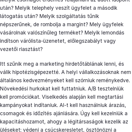
után? Melyik telephely veszít ügyfelet a második
látogatás után? Melyik szolgáltatás tűnik
népszerűnek, de rombolja a margint? Mely ügyfelek
vásárolnak valószínűleg terméket? Melyik lemondás
indítson várólista-üzenetet, előlegszabályt vagy
vezetői riasztást?
Itt szűnik meg a marketing hirdetőtáblának lenni, és
válik hipotézisgépezetté. A helyi vállalkozásoknak nem
általános kedvezményeket kell szórniuk reménykedve.
Növekedési hurkokat kell futtatniuk. A/B tesztelniük
kell promóciókat. Viselkedés alapján kell megtartási
kampányokat indítaniuk. AI-t kell használniuk árazás,
csomagok és időzítés ajánlására. Úgy kell kezelniük a
kapacitáshozamot, ahogy a légitársaságok kezelik az
üléseket: védeni a csúcskeresletet, ösztönözni a