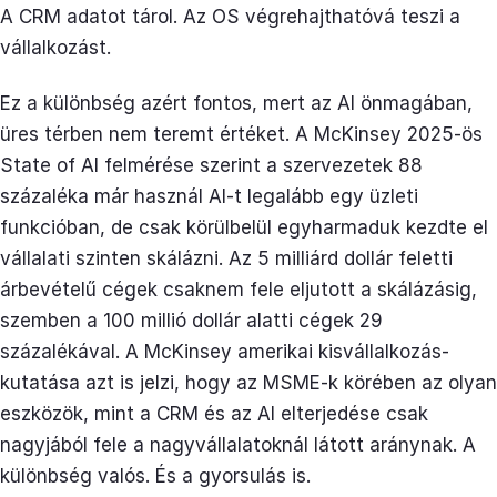
A CRM adatot tárol. Az OS végrehajthatóvá teszi a
vállalkozást.
Ez a különbség azért fontos, mert az AI önmagában,
üres térben nem teremt értéket. A McKinsey 2025-ös
State of AI felmérése szerint a szervezetek 88
százaléka már használ AI-t legalább egy üzleti
funkcióban, de csak körülbelül egyharmaduk kezdte el
vállalati szinten skálázni. Az 5 milliárd dollár feletti
árbevételű cégek csaknem fele eljutott a skálázásig,
szemben a 100 millió dollár alatti cégek 29
százalékával. A McKinsey amerikai kisvállalkozás-
kutatása azt is jelzi, hogy az MSME-k körében az olyan
eszközök, mint a CRM és az AI elterjedése csak
nagyjából fele a nagyvállalatoknál látott aránynak. A
különbség valós. És a gyorsulás is.