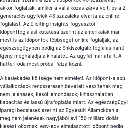
kutatása szerint a szalonidőpontok 46 százalékát
akkor foglalták, amikor a vállalkozás zárva volt, és a Z
generációs ügyfelek 43 százaléka elvárta az online
foglalást. Az Eliciting Insights fogyasztói
időpontfoglalási kutatása szerint az amerikaiak már
most is az időpontok többségét online foglalják, az
egészségügyben pedig az önkiszolgáló foglalás iránti
igény meghaladja a kínálatot. Az ügyfél már átállt. A
háttériroda most próbál felzárkózni.
A késlekedés költsége nem elméleti. Az időpont-alapú
vállalkozások rendszeresen bevételt veszítenek meg
nem jelenések, késői lemondások, kihasználatlan
kapacitás és lassú újrafoglalás miatt. Az egészségügyi
iparági becslések szerint az Egyesült Államokban a
meg nem jelenések nagyjából évi 150 milliárd dollár
kiesést okoznak, egy-egy elmulasztott időpont pedig