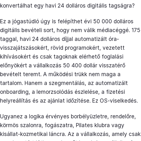
konvertálhat egy havi 24 dolláros digitális tagságra?
Ez a jógastúdió úgy is felépíthet évi 50 000 dolláros
digitális bevételi sort, hogy nem válik médiacéggé. 175
taggal, havi 24 dolláros díjjal automatizált óra-
visszajátszásokért, rövid programokért, vezetett
kihívásokért és csak tagoknak elérhető foglalási
előnyökért a vállalkozás 50 400 dollár visszatérő
bevételt teremt. A működési trükk nem maga a
tartalom. Hanem a szegmentálás, az automatizált
onboarding, a lemorzsolódás észlelése, a fizetési
helyreállítás és az ajánlat időzítése. Ez OS-viselkedés.
Ugyanez a logika érvényes borbélyüzletre, rendelőre,
körmös szalonra, fogászatra, Pilates klubra vagy
kisállat-kozmetikai láncra. Az a vállalkozás, amely csak