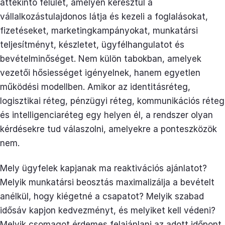
áttekintő felület, amelyen keresztül a
vállalkozástulajdonos látja és kezeli a foglalásokat,
fizetéseket, marketingkampányokat, munkatársi
teljesítményt, készletet, ügyfélhangulatot és
bevételminőséget. Nem külön tabokban, amelyek
vezetői hősiességet igényelnek, hanem egyetlen
működési modellben. Amikor az identitásréteg,
logisztikai réteg, pénzügyi réteg, kommunikációs réteg
és intelligenciaréteg egy helyen él, a rendszer olyan
kérdésekre tud válaszolni, amelyekre a ponteszközök
nem.
Mely ügyfelek kapjanak ma reaktivációs ajánlatot?
Melyik munkatársi beosztás maximalizálja a bevételt
anélkül, hogy kiégetné a csapatot? Melyik szabad
idősáv kapjon kedvezményt, és melyiket kell védeni?
Melyik csomagot érdemes felajánlani az adott időpont