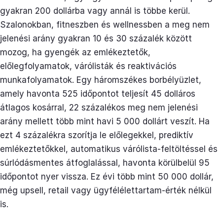
gyakran 200 dollárba vagy annál is többe kerül.
Szalonokban, fitneszben és wellnessben a meg nem
jelenési arány gyakran 10 és 30 százalék között
mozog, ha gyengék az emlékeztetők,
előlegfolyamatok, várólisták és reaktivációs
munkafolyamatok. Egy háromszékes borbélyüzlet,
amely havonta 525 időpontot teljesít 45 dolláros
átlagos kosárral, 22 százalékos meg nem jelenési
arány mellett több mint havi 5 000 dollárt veszít. Ha
ezt 4 százalékra szorítja le előlegekkel, prediktív
emlékeztetőkkel, automatikus várólista-feltöltéssel és
súrlódásmentes átfoglalással, havonta körülbelül 95
időpontot nyer vissza. Ez évi több mint 50 000 dollár,
még upsell, retail vagy ügyfélélettartam-érték nélkül
is.