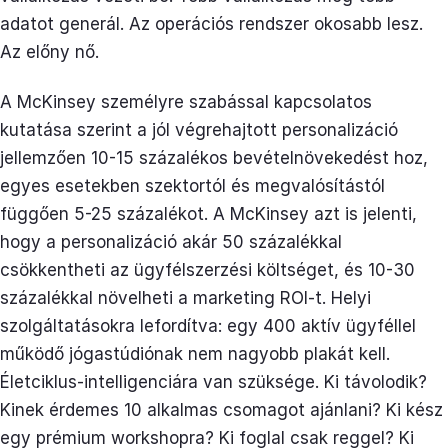
adatot generál. Az operációs rendszer okosabb lesz.
Az előny nő.
A McKinsey személyre szabással kapcsolatos
kutatása szerint a jól végrehajtott personalizáció
jellemzően 10-15 százalékos bevételnövekedést hoz,
egyes esetekben szektortól és megvalósítástól
függően 5-25 százalékot. A McKinsey azt is jelenti,
hogy a personalizáció akár 50 százalékkal
csökkentheti az ügyfélszerzési költséget, és 10-30
százalékkal növelheti a marketing ROI-t. Helyi
szolgáltatásokra lefordítva: egy 400 aktív ügyféllel
működő jógastúdiónak nem nagyobb plakát kell.
Életciklus-intelligenciára van szüksége. Ki távolodik?
Kinek érdemes 10 alkalmas csomagot ajánlani? Ki kész
egy prémium workshopra? Ki foglal csak reggel? Ki