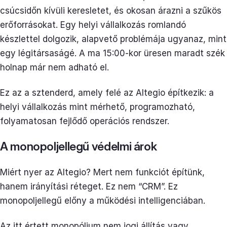
csúcsidőn kívüli keresletet, és okosan árazni a szűkös
erőforrásokat. Egy helyi vállalkozás romlandó
készlettel dolgozik, alapvető problémája ugyanaz, mint
egy légitársaságé. A ma 15:00-kor üresen maradt szék
holnap már nem adható el.
Ez az a sztenderd, amely felé az Altegio építkezik: a
helyi vállalkozás mint mérhető, programozható,
folyamatosan fejlődő operációs rendszer.
A monopoljellegű védelmi árok
Miért nyer az Altegio? Mert nem funkciót építünk,
hanem irányítási réteget. Ez nem “CRM”. Ez
monopoljellegű előny a működési intelligenciában.
Az itt értett monopólium nem jogi állítás vagy