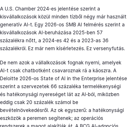
A U.S. Chamber 2024-es jelentése szerint a
kisvállalkozások közül minden tízből négy már használt
generatív AI-t. Egy 2026-os SMB AI felmérés szerint a
kisvállalkozások AI-beruházása 2025-ben 57
százalékra nőtt, a 2024-es 42 és a 2023-as 36
százalékról. Ez már nem kísérletezés. Ez versenyfutás.
De nem azok a vállalkozások fognak nyerni, amelyek
AI-t csak chatbotként csavaroznak rá a káoszra. A
Deloitte 2026-os State of AI in the Enterprise jelentése
szerint a szervezetek 66 százaléka termelékenységi
és hatékonysági nyereséget lát az AI-ból, miközben
eddig csak 20 százalék számol be
bevételnövekedésről. Az ok egyszerű: a hatékonysági
eszközök a peremen segítenek; az operációs
rendszerek a magot alakítják át. A BCG AI-adopciós