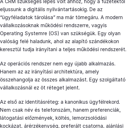
A CRM szükséges lépés volt ahhoz, hogy a füzetektől
eljussunk a digitális nyilvántartásokig. De az
“ügyféladatok tárolása” ma már tömegáru. A modern
vállalkozásoknak működési rendszerre, vagyis
Operating Systemre (OS) van szükségük. Egy olyan
valóság felé haladunk, ahol az alapító szándékokon
keresztül tudja irányítani a teljes működési rendszerét.
Az operációs rendszer nem egy újabb alkalmazás.
Hanem az az irányítási architektúra, amely
összehangolja az összes alkalmazást. Egy szolgáltató
vállalkozásnál ez öt réteget jelent.
Az első az identitásréteg: a kanonikus ügyfélrekord.
Nem csak név és telefonszám, hanem preferenciák,
látogatási előzmények, költés, lemorzsolódási
kockázat, árérzékenység, preferált csatorna, ajánlási