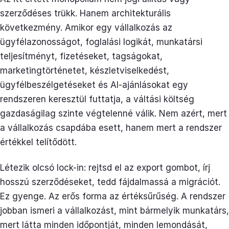
szerződéses trükk. Hanem architekturális
következmény. Amikor egy vállalkozás az
ügyfélazonosságot, foglalási logikát, munkatársi
teljesítményt, fizetéseket, tagságokat,
marketingtörténetet, készletviselkedést,
ügyfélbeszélgetéseket és AI-ajánlásokat egy
rendszeren keresztül futtatja, a váltási költség
gazdaságilag szinte végtelenné válik. Nem azért, mert
a vállalkozás csapdába esett, hanem mert a rendszer
értékkel telítődött.
Létezik olcsó lock-in: rejtsd el az export gombot, írj
hosszú szerződéseket, tedd fájdalmassá a migrációt.
Ez gyenge. Az erős forma az értéksűrűség. A rendszer
jobban ismeri a vállalkozást, mint bármelyik munkatárs,
mert látta minden időpontját, minden lemondását,