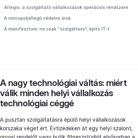
Altegio: a szolgáltató vállalkozások operációs rendszere
A monopoljellegű védelmi árok
A manifesztum: ne csak “szolgáltass”, építs IT-t
A nagy technológiai váltás: miért
válik minden helyi vállalkozás
technológiai céggé
A pusztán szolgáltatásra épülő helyi vállalkozások
korszaka véget ért. Évtizedeken át egy helyi szalont,
orvosi rendelőt vagy butik fitneszstúdiót elsősorban a