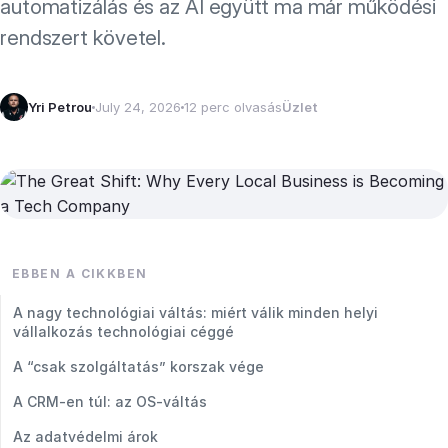
automatizálás és az AI együtt ma már működési
rendszert követel.
Yri Petrou
July 24, 2026
12 perc olvasás
Üzlet
EBBEN A CIKKBEN
A nagy technológiai váltás: miért válik minden helyi
vállalkozás technológiai céggé
A “csak szolgáltatás” korszak vége
A CRM-en túl: az OS-váltás
Az adatvédelmi árok