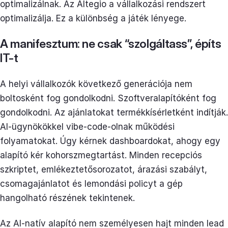
optimalizálnak. Az Altegio a vállalkozási rendszert
optimalizálja. Ez a különbség a játék lényege.
A manifesztum: ne csak “szolgáltass”, építs
IT-t
A helyi vállalkozók következő generációja nem
boltosként fog gondolkodni. Szoftveralapítóként fog
gondolkodni. Az ajánlatokat termékkísérletként indítják.
AI-ügynökökkel vibe-code-olnak működési
folyamatokat. Úgy kérnek dashboardokat, ahogy egy
alapító kér kohorszmegtartást. Minden recepciós
szkriptet, emlékeztetősorozatot, árazási szabályt,
csomagajánlatot és lemondási policyt a gép
hangolható részének tekintenek.
Az AI-natív alapító nem személyesen hajt minden lead