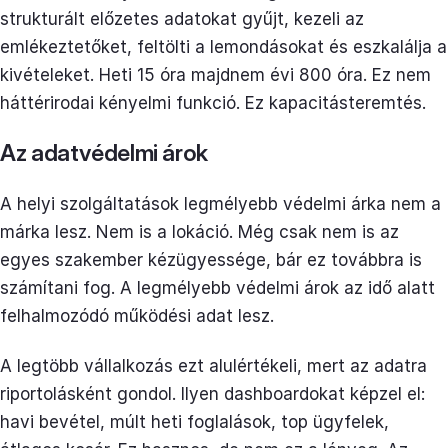
strukturált előzetes adatokat gyűjt, kezeli az
emlékeztetőket, feltölti a lemondásokat és eszkalálja a
kivételeket. Heti 15 óra majdnem évi 800 óra. Ez nem
háttérirodai kényelmi funkció. Ez kapacitásteremtés.
Az adatvédelmi árok
A helyi szolgáltatások legmélyebb védelmi árka nem a
márka lesz. Nem is a lokáció. Még csak nem is az
egyes szakember kézügyessége, bár ez továbbra is
számítani fog. A legmélyebb védelmi árok az idő alatt
felhalmozódó működési adat lesz.
A legtöbb vállalkozás ezt alulértékeli, mert az adatra
riportolásként gondol. Ilyen dashboardokat képzel el:
havi bevétel, múlt heti foglalások, top ügyfelek,