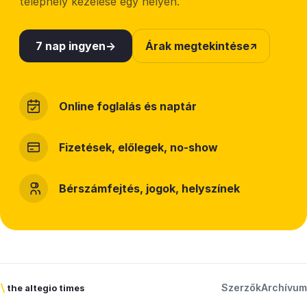
telephely kezelése egy helyen.
7 nap ingyen
Árak megtekintése
Online foglalás és naptár
Fizetések, előlegek, no-show
Bérszámfejtés, jogok, helyszínek
Szerzők
Archívum
\
the altegio times