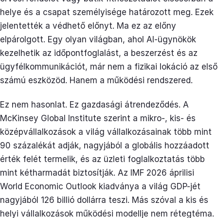
helye és a csapat személyisége határozott meg. Ezek
jelentették a védhető előnyt. Ma ez az előny
elpárolgott. Egy olyan világban, ahol AI-ügynökök
kezelhetik az időpontfoglalást, a beszerzést és az
ügyfélkommunikációt, már nem a fizikai lokáció az első
számú eszközöd. Hanem a működési rendszered.
Ez nem hasonlat. Ez gazdasági átrendeződés. A
McKinsey Global Institute szerint a mikro-, kis- és
középvállalkozások a világ vállalkozásainak több mint
90 százalékát adják, nagyjából a globális hozzáadott
érték felét termelik, és az üzleti foglalkoztatás több
mint kétharmadát biztosítják. Az IMF 2026 áprilisi
World Economic Outlook kiadványa a világ GDP-jét
nagyjából 126 billió dollárra teszi. Más szóval a kis és
helyi vállalkozások működési modellje nem rétegtéma.