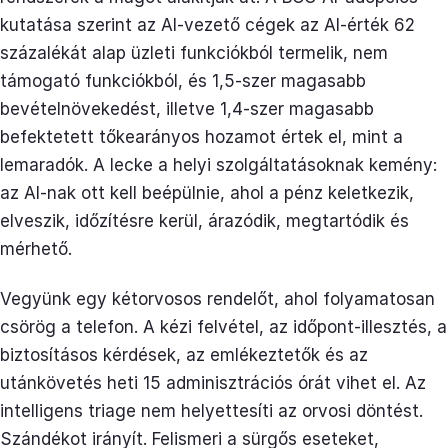
kutatása szerint az AI-vezető cégek az AI-érték 62
százalékát alap üzleti funkciókból termelik, nem
támogató funkciókból, és 1,5-szer magasabb
bevételnövekedést, illetve 1,4-szer magasabb
befektetett tőkearányos hozamot értek el, mint a
lemaradók. A lecke a helyi szolgáltatásoknak kemény:
az AI-nak ott kell beépülnie, ahol a pénz keletkezik,
elveszik, időzítésre kerül, árazódik, megtartódik és
mérhető.
Vegyünk egy kétorvosos rendelőt, ahol folyamatosan
csörög a telefon. A kézi felvétel, az időpont-illesztés, a
biztosításos kérdések, az emlékeztetők és az
utánkövetés heti 15 adminisztrációs órát vihet el. Az
intelligens triage nem helyettesíti az orvosi döntést.
Szándékot irányít. Felismeri a sürgős eseteket,