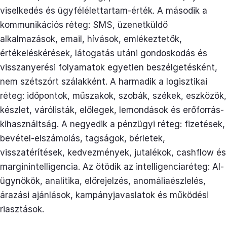
viselkedés és ügyfélélettartam-érték. A második a
kommunikációs réteg: SMS, üzenetküldő
alkalmazások, email, hívások, emlékeztetők,
értékeléskérések, látogatás utáni gondoskodás és
visszanyerési folyamatok egyetlen beszélgetésként,
nem szétszórt szálakként. A harmadik a logisztikai
réteg: időpontok, műszakok, szobák, székek, eszközök,
készlet, várólisták, előlegek, lemondások és erőforrás-
kihasználtság. A negyedik a pénzügyi réteg: fizetések,
bevétel-elszámolás, tagságok, bérletek,
visszatérítések, kedvezmények, jutalékok, cashflow és
marginintelligencia. Az ötödik az intelligenciaréteg: AI-
ügynökök, analitika, előrejelzés, anomáliaészlelés,
árazási ajánlások, kampányjavaslatok és működési
riasztások.