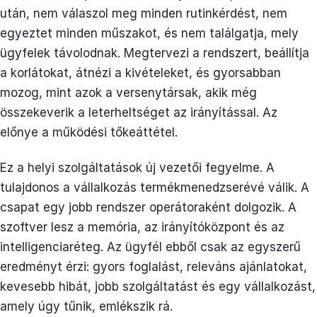
után, nem válaszol meg minden rutinkérdést, nem
egyeztet minden műszakot, és nem találgatja, mely
ügyfelek távolodnak. Megtervezi a rendszert, beállítja
a korlátokat, átnézi a kivételeket, és gyorsabban
mozog, mint azok a versenytársak, akik még
összekeverik a leterheltséget az irányítással. Az
előnye a működési tőkeáttétel.
Ez a helyi szolgáltatások új vezetői fegyelme. A
tulajdonos a vállalkozás termékmenedzserévé válik. A
csapat egy jobb rendszer operátoraként dolgozik. A
szoftver lesz a memória, az irányítóközpont és az
intelligenciaréteg. Az ügyfél ebből csak az egyszerű
eredményt érzi: gyors foglalást, releváns ajánlatokat,
kevesebb hibát, jobb szolgáltatást és egy vállalkozást,
amely úgy tűnik, emlékszik rá.