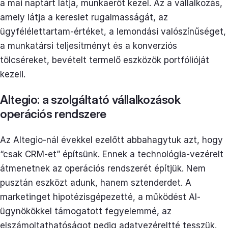
a mai naptárt látja, munkaerőt kezel. Az a vállalkozás,
amely látja a kereslet rugalmasságát, az
ügyfélélettartam-értéket, a lemondási valószínűséget,
a munkatársi teljesítményt és a konverziós
tölcséreket, bevételt termelő eszközök portfólióját
kezeli.
Altegio: a szolgáltató vállalkozások
operációs rendszere
Az Altegio-nál évekkel ezelőtt abbahagytuk azt, hogy
“csak CRM-et” építsünk. Ennek a technológia-vezérelt
átmenetnek az operációs rendszerét építjük. Nem
pusztán eszközt adunk, hanem sztenderdet. A
marketinget hipotézisgépezetté, a működést AI-
ügynökökkel támogatott fegyelemmé, az
elszámoltathatóságot pedig adatvezéreltté tesszük.