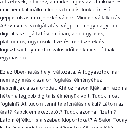
a fizetések, a hírnév, a marketing és az utánkövetés
már nem különálló adminisztrációs funkciók. Élő,
géppel olvasható jelekké válnak. Minden vállalkozás
API-vá válik: szolgáltatási végponttá egy nagyobb
digitális szolgáltatási hálóban, ahol ügyfelek,
platformok, ügynökök, fizetési rendszerek és
logisztikai folyamatok valós időben kapcsolódnak
egymáshoz.
Ez az Uber-hatás helyi változata. A fogyasztók már
nem egy másik szalon foglalási élményéhez
hasonlítják a szalonodat. Ahhoz hasonlítják, ami azon a
héten a legjobb digitális élményük volt. Tudok most
foglalni? Át tudom tenni telefonálás nélkül? Látom az
árat? Kapok emlékeztetőt? Tudok azonnal fizetni?
Látom éjfélkor is a szabad időpontokat? A Salon Today