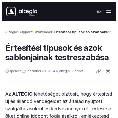
Skip to content
HU
Altegio
Support
Szakember
Értesítési típusok és azok sablonjai
Értesítési típusok és azok
sablonjainak testreszabása
3
perces
December 20, 2024
Altegio Support
Az
ALTEGIO
lehetőséget biztosít, hogy értesítsd
új és állandó vendégeidet az általad nyújtott
szolgáltatásokról és kedvezményekről, értesítsd
őket online időpont foglalásaikról, emlékeztesd