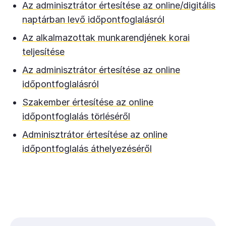
Az adminisztrátor értesítése az online/digitális
naptárban levő időpontfoglalásról
Az alkalmazottak munkarendjének korai
teljesítése
Az adminisztrátor értesítése az online
időpontfoglalásról
Szakember értesítése az online
időpontfoglalás törléséről
Adminisztrátor értesítése az online
időpontfoglalás áthelyezéséről