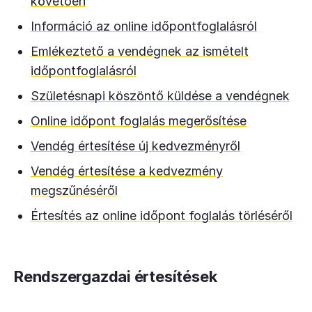
követően
Információ az online időpontfoglalásról
Emlékeztető a vendégnek az ismételt
időpontfoglalásról
Születésnapi köszöntő küldése a vendégnek
Online időpont foglalás megerősítése
Vendég értesítése új kedvezményről
Vendég értesítése a kedvezmény
megszűnéséről
Értesítés az online időpont foglalás törléséről
Rendszergazdai értesítések