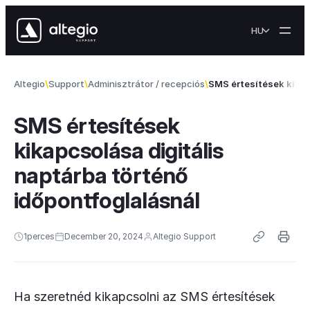
Skip to content
HU
Altegio
Support
Adminisztrátor / recepciós
SMS értesítések kikap
SMS értesítések
kikapcsolása digitális
naptárba történő
időpontfoglalásnál
1
perces
December 20, 2024
Altegio Support
Ha szeretnéd kikapcsolni az SMS értesítések