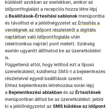
küldését azokban az esetekben, amikor az
időpontfoglalást a recepciós hozza létre lépj
a
Beállítások-Értesítési sablonok
menüpontba
és távolítsd el a jelölőnégyzetet az
Értesítés a
vendégnek az időpont részleteiről a digitális
naptárban való időpontfoglalás
után
(elektronikus naptár) pont mellett. Szükség
esetén ugyanitt állíthatod be az üzenetküldést
is.
Függetlenül attól, hogy letiltod ezt a típusú
üzenetküldést, küldhetsz SMS-t a bejelentkezés
részleteivel egyedi beállítások szerint.
Ehhez bejelentkezés létrehozása során lépj
a
Bejelentkezési ablakban
és az
Értesítések
menüpontban állítsd be az üzenetküldést: jelöld
ki a jelölőnégyzetet az
SMS küldése az időpont