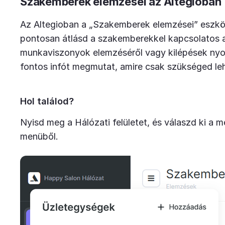
Szakemberek elemzései az Altegioban
Az Altegioban a „Szakemberek elemzései” eszkö
pontosan átlásd a szakemberekkel kapcsolatos a
munkaviszonyok elemzéséről vagy kilépések nyom
fontos infót megmutat, amire csak szükséged le
Hol találod?
Nyisd meg a Hálózati felületet, és válaszd ki a me
menüből.