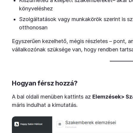
Kiszűrheted a kilépett szakembereket– akár b
könyveléshez
Szolgáltatások vagy munkakörök szerint is s
otthonosan
Egyszerűen kezelhető, mégis részletes – pont, 
vállalkozónak szüksége van, hogy rendben tarts
Hogyan férsz hozzá?
A bal oldali menüben kattints az
Elemzések> Sz
máris indulhat a kimutatás.