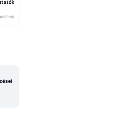
utatók
utatások
zései