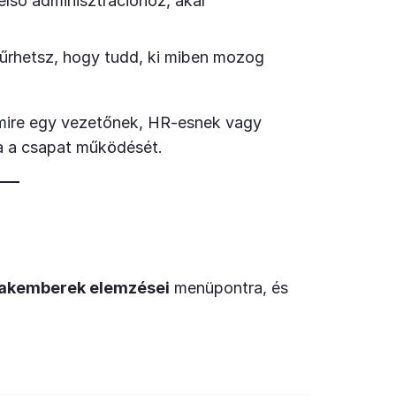
első adminisztrációhoz, akár
zűrhetsz, hogy tudd, ki miben mozog
amire egy vezetőnek, HR-esnek vagy
a a csapat működését.
akemberek elemzései
menüpontra, és