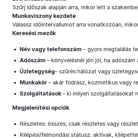
Szűrj időszak alapján arra, mikor lett a szakembe
Munkaviszony kezdete
Válassz időintervallumot arra vonatkozóan, miko
Keresési mezők
Név vagy telefonszám
– gyors megtalálás te
Adószám
– könyvelésnél jön jól, ha adószám 
Üzletegység
– szűrés hálózat vagy üzletegys
Munkakör
– akár fodrász, kozmetikus vagy r
Szolgáltatások
– ki milyen szolgáltatásokat n
Megjelenítési opciók
Részletes: összes, csak részletes vagy részlet
Kilépési/felmondási státusz: aktívak, kilépett