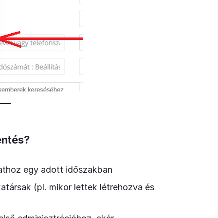
entés?
athoz egy adott időszakban
ársak (pl. mikor lettek létrehozva és