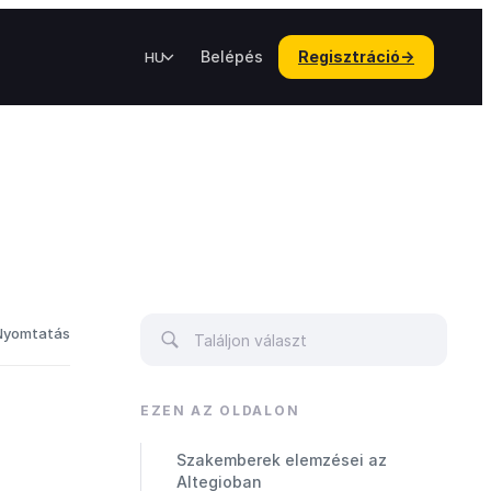
Belépés
Regisztráció
→
HU
Nyomtatás
EZEN AZ OLDALON
Szakemberek elemzései az
Altegioban