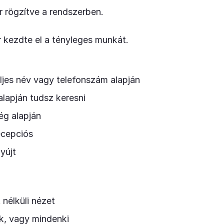
r rögzítve a rendszerben.
r kezdte el a tényleges munkát.
ljes név vagy telefonszám alapján
alapján tudsz keresni
ég alapján
ecepciós
yújt
 nélküli nézet
ek, vagy mindenki