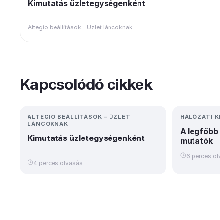
Kimutatás üzletegységenként
Altegio beállítások – Üzlet láncoknak
Kapcsolódó cikkek
ALTEGIO BEÁLLÍTÁSOK – ÜZLET
HÁLÓZATI 
LÁNCOKNAK
A legfőbb 
Kimutatás üzletegységenként
mutatók
6 perces ol
4 perces olvasás