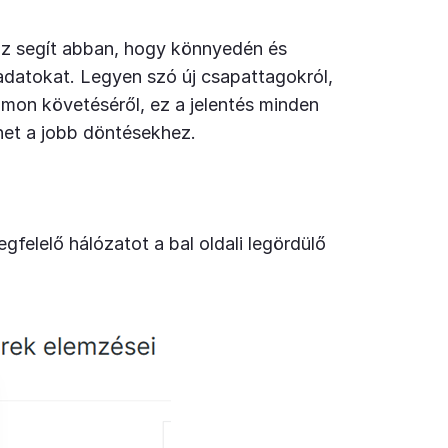
z segít abban, hogy könnyedén és
datokat. Legyen szó új csapattagokról,
on követéséről, ez a jelentés minden
het a jobb döntésekhez.
gfelelő hálózatot a bal oldali legördülő