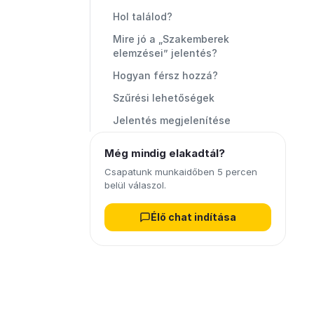
Hol találod?
Mire jó a „Szakemberek
elemzései” jelentés?
Hogyan férsz hozzá?
Szűrési lehetőségek
Jelentés megjelenítése
Még mindig elakadtál?
Csapatunk munkaidőben 5 percen
belül válaszol.
Élő chat indítása