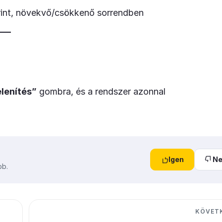
int, növekvő/csökkenő sorrendben
lenítés”
gombra, és a rendszer azonnal
Igen
N
bb.
KÖVET