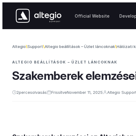
Skip to content
Official Website
Develo
Altegio
Support
Altegio beállítások – Üzlet láncoknak
Hálózati 
ALTEGIO BEÁLLÍTÁSOK – ÜZLET LÁNCOKNAK
Szakemberek elemzése
2
perces
olvasás
Frissítve
November 11, 2025
Altegio Suppor