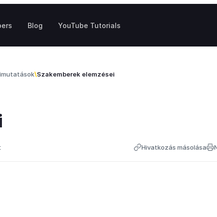
pers
Blog
YouTube Tutorials
kimutatások
Szakemberek elemzései
i
t
Hivatkozás másolása