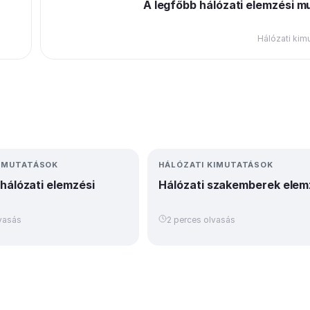
A legfőbb hálózati elemzési m
Hálózati kim
KIMUTATÁSOK
HÁLÓZATI KIMUTATÁSOK
hálózati elemzési
Hálózati szakemberek elem
vasás
2 perces olvasás