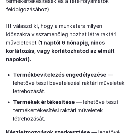
termékértékesítések és a tételfolyamatok
feldolgozásához).
Itt válaszd ki, hogy a munkatárs milyen
időszakra visszamenőleg hozhat létre raktári
műveleteket (
1 naptól 6 hónapig, nincs
korlátozás, vagy korlátozhatod az elmúlt
napokat).
Termékbevitelezés engedélyezése
—
lehetővé teszi bevételezési raktári műveletek
létrehozását.
Termékek értékesítése
— lehetővé teszi
termékértékesítési raktári műveletek
létrehozását.
Készletmozgások szerkesztése
— lehetővé