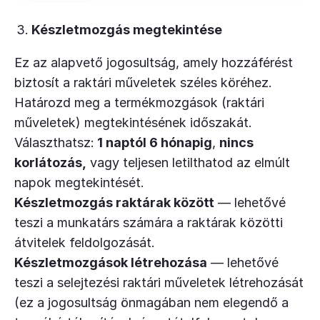
Készletmozgás megtekintése
Ez az alapvető jogosultság, amely hozzáférést
biztosít a raktári műveletek széles köréhez.
Határozd meg a termékmozgások (raktári
műveletek) megtekintésének időszakát.
Választhatsz:
1 naptól 6 hónapig
,
nincs
korlátozás,
vagy teljesen letilthatod az elmúlt
napok megtekintését.
Készletmozgás raktárak között
— lehetővé
teszi a munkatárs számára a raktárak közötti
átvitelek feldolgozását.
Készletmozgások létrehozása
— lehetővé
teszi a selejtezési raktári műveletek létrehozását
(ez a jogosultság önmagában nem elegendő a