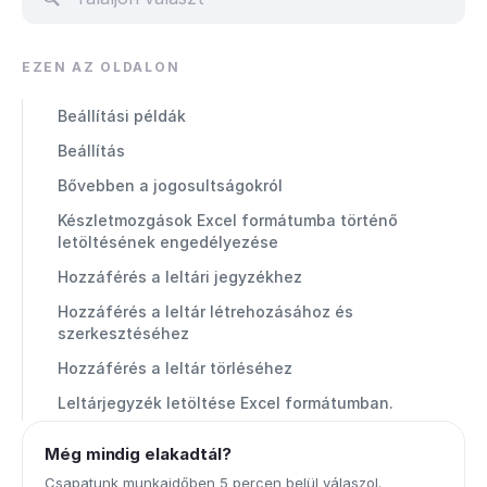
EZEN AZ OLDALON
Beállítási példák
Beállítás
Bővebben a jogosultságokról
Készletmozgások Excel formátumba történő
letöltésének engedélyezése
Hozzáférés a leltári jegyzékhez
Hozzáférés a leltár létrehozásához és
szerkesztéséhez
Hozzáférés a leltár törléséhez
Leltárjegyzék letöltése Excel formátumban.
Még mindig elakadtál?
Csapatunk munkaidőben 5 percen belül válaszol.