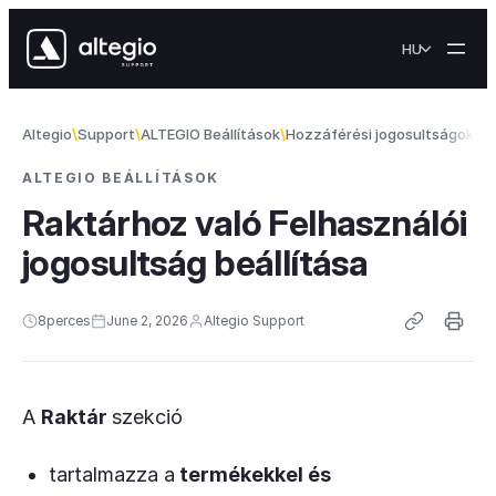
Skip to content
HU
Altegio
Support
ALTEGIO Beállítások
Hozzáférési jogosultságok
Ra
ALTEGIO BEÁLLÍTÁSOK
Raktárhoz való Felhasználói
jogosultság beállítása
8
perces
June 2, 2026
Altegio Support
A
Raktár
szekció
tartalmazza a
termékekkel és