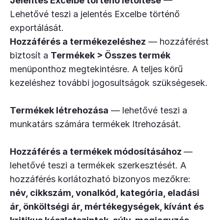
Jelentés Excelbe történő letöltése
—
Lehetővé teszi a jelentés Excelbe történő
exportálását.
Hozzáférés a termékezeléshez
— hozzáférést
biztosít a
Termékek > Összes termék
menüponthoz megtekintésre. A teljes körű
kezeléshez további jogosultságok szükségesek.
Termékek létrehozása
— lehetővé teszi a
munkatárs számára termékek ltrehozását.
Hozzáférés a termékek módosításához
—
lehetővé teszi a termékek szerkesztését. A
hozzáférés korlátozható bizonyos mezőkre:
név, cikkszám, vonalkód, kategória, eladási
ár, önköltségi ár, mértékegységek, kívánt és