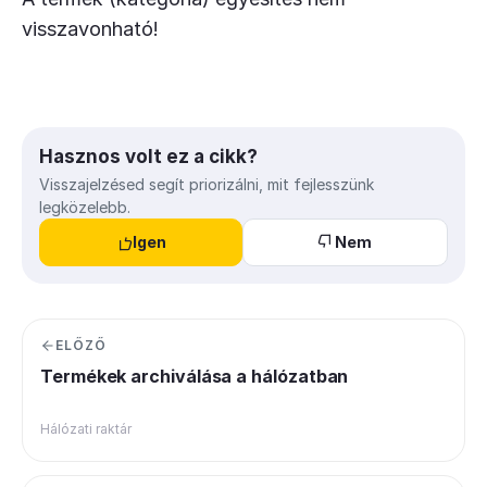
visszavonható!
Hasznos volt ez a cikk?
Visszajelzésed segít priorizálni, mit fejlesszünk
legközelebb.
Igen
Nem
ELŐZŐ
Termékek archiválása a hálózatban
Hálózati raktár