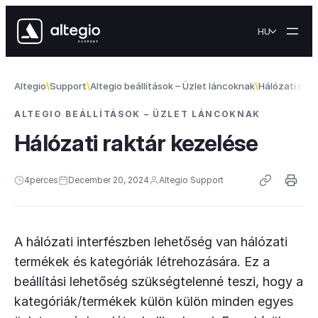
Skip to content
HU
Altegio
Support
Altegio beállítások – Üzlet láncoknak
Hálózati rakt
ALTEGIO BEÁLLÍTÁSOK – ÜZLET LÁNCOKNAK
Hálózati raktár kezelése
4
perces
December 20, 2024
Altegio Support
A hálózati interfészben lehetőség van hálózati
termékek és kategóriák létrehozására. Ez a
beállítási lehetőség szükségtelenné teszi, hogy a
kategóriák/termékek külön külön minden egyes