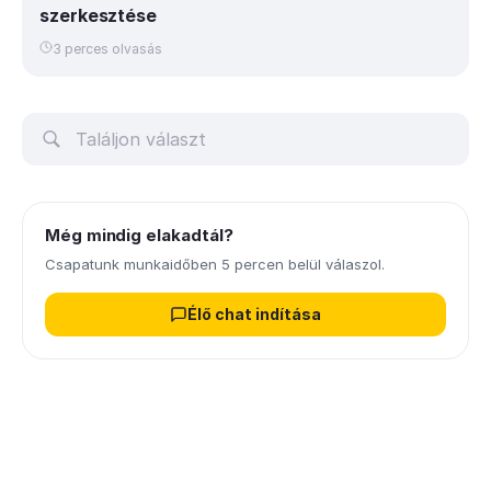
szerkesztése
3 perces olvasás
Még mindig elakadtál?
Csapatunk munkaidőben 5 percen belül válaszol.
Élő chat indítása