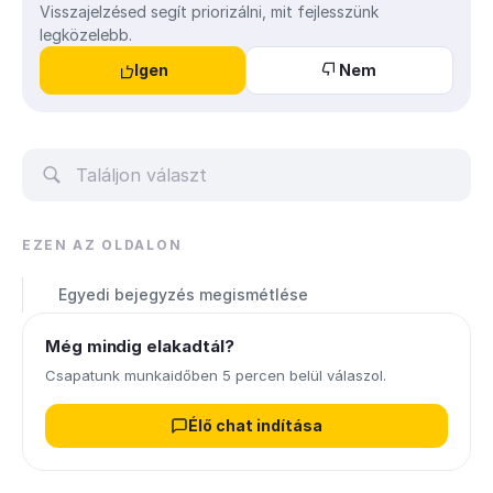
Visszajelzésed segít priorizálni, mit fejlesszünk
legközelebb.
Igen
Nem
EZEN AZ OLDALON
Egyedi bejegyzés megismétlése
Még mindig elakadtál?
Csapatunk munkaidőben 5 percen belül válaszol.
Élő chat indítása