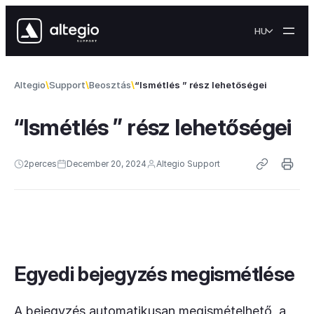
Skip to content
HU
Altegio
Support
Beosztás
“Ismétlés ” rész lehetőségei
“Ismétlés ” rész lehetőségei
2
perces
December 20, 2024
Altegio Support
Egyedi bejegyzés megismétlése
A bejegyzés automatikusan megismételhető, a