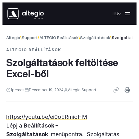
Skip to content
HU
Altegio
Support
ALTEGIO Beállítások
Szolgáltatások
Szolgáltatáso
ALTEGIO BEÁLLÍTÁSOK
Szolgáltatások feltöltése
Excel-ből
1
perces
December 19, 2024
Altegio Support
https://youtu.be/ei0oERmioHM
Lépj a
Beállítások –
Szolgáltatások
menüpontra. Szolgáltatás