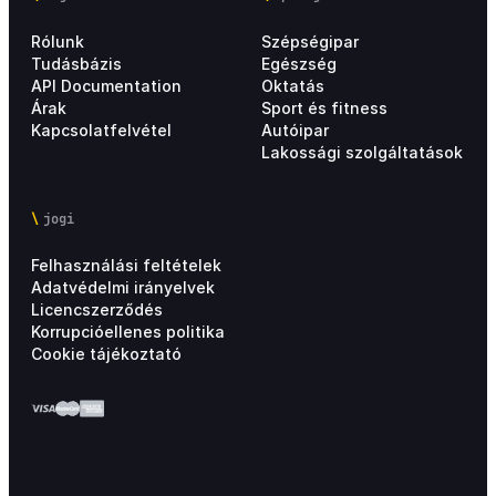
Rólunk
Szépségipar
Mobil alkalmazások – Applikációk
34
Tudásbázis
Egészség
API Documentation
Oktatás
Integrációk
4
Árak
Sport és fitness
Kapcsolatfelvétel
Autóipar
Lakossági szolgáltatások
Törzsvendég és hűségprogramok
25
jogi
Altegio beállítások – Üzlet láncoknak
22
Felhasználási feltételek
Elemezések
10
Adatvédelmi irányelvek
Licencszerződés
Korrupcióellenes politika
Árképzés
7
Cookie tájékoztató
Felhasználói fiók
1