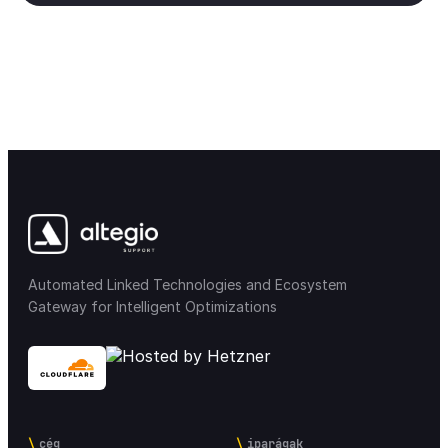
Felhasználók
2
Raktár
10
Készletmozgások
9
Raktár kimutatások
8
Bérek és jutalékok
9
Munkabérszámítás
5
Értesítések típusa
1
Automated Linked Technologies and Ecosystem
Fiók törlése
2
Gateway for Intelligent Optimizations
Pénzügyi kimutatások
6
ALTEGIO Általános info
6
Online időpontfoglaló
36
cég
iparágak