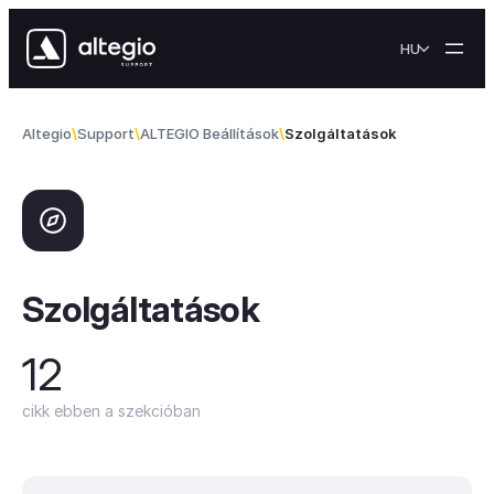
Skip to content
HU
Altegio
Support
ALTEGIO Beállítások
Szolgáltatások
Szolgáltatások
12
cikk ebben a szekcióban