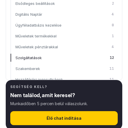
Elsődleges beállítások
2
Digitális Naptár
4
Ügyféladatbázis kezelése
8
Műveletek termékekkel
1
Műveletek pénztárakkal
4
Szolgáltatások
12
Szakemberek
11
Hozzáférési jogosultságok
11
SEGÍTSÉG KELL?
Értesítések
2
Nem találod, amit keresel?
Berendezések
6
Munkaidőben 5 percen belül válaszolunk.
Csoportos időpontok
5
Élő chat indítása
Partnerek és beszállítók
4