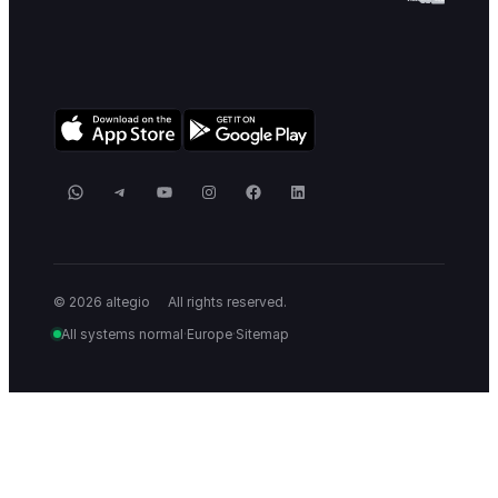
WhatsApp
Telegram
YouTube
Instagram
Facebook
LinkedIn
_
© 2026 altegio
All rights reserved.
All systems normal
·
Europe
·
Sitemap