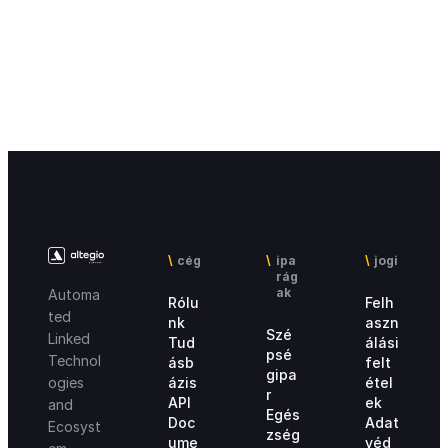
cég
ipa
jogi
rág
ak
Automa
Rólu
Felh
ted
nk
aszn
Szé
Linked
Tud
álási
psé
Technol
ásb
felt
gipa
ázis
étel
ogies
r
API
ek
and
Egés
Doc
Adat
Ecosyst
zség
ume
véd