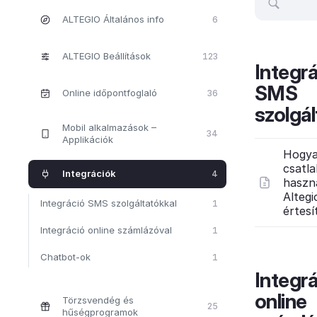
ALTEGIO Általános info
6
ALTEGIO Beállítások
123
Integr
SMS
Online időpontfoglaló
36
szolgál
Mobil alkalmazások –
34
Applikációk
Hogy
csatla
Integrációk
4
haszn
Alteg
Integráció SMS szolgáltatókkal
1
értesí
Integráció online számlázóval
1
Chatbot-ok
1
Integr
online
Törzsvendég és
25
hűségprogramok