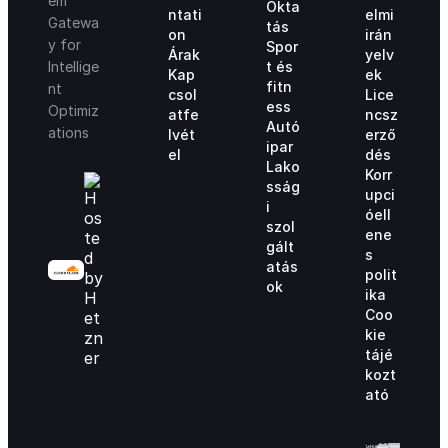
em
Okta
ntati
elmi
Gatewa
tás
on
irán
y for
Spor
Árak
yelv
t és
Intellige
Kap
ek
fitn
nt
csol
Lice
ess
Optimiz
atfe
ncsz
Autó
ations
lvét
erző
ipar
el
dés
Lako
Korr
sság
upci
i
óell
szol
ene
gált
s
atás
polit
ok
ika
Coo
kie
tájé
kozt
ató