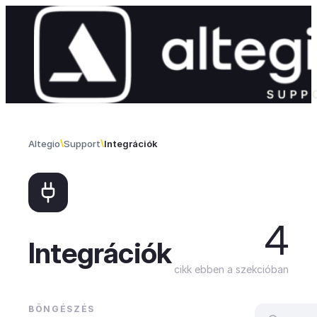
Skip to content
Altegio
Support
Integrációk
4
Integrációk
cikk ebben a szekcióban
BÖNGÉSZÉS