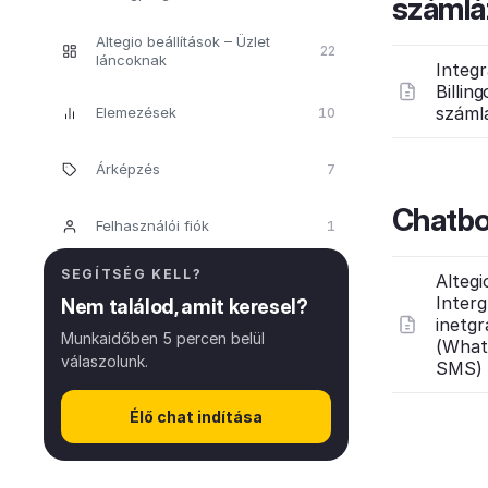
számlá
Altegio beállítások – Üzlet
22
láncoknak
Integr
Billin
száml
Elemezések
10
Árképzés
7
Chatbo
Felhasználói fiók
1
SEGÍTSÉG KELL?
Altegi
Intergr
Nem találod, amit keresel?
inetgr
Munkaidőben 5 percen belül
(Wha
válaszolunk.
SMS)
Élő chat indítása