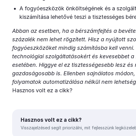
A fogyóeszközök önköltségének és a szolgál
kiszámítása lehetővé teszi a tisztességes bérek
Abban az esetben, ha a bérszámfejtés a bevétel
százalék nem lehet rögzített. Hisz a nyújtott sz
fogyóeszközöket mindig számításba kell venni.
technológiai szolgáltatásokért és kevesebbet 
esetében. Higgye el ez tisztességesebb lesz é
gazdaságosabb is. Ellenben sajnálatos módon, 
folyamatok automatizálása nélkül nem lehetség
Hasznos volt ez a cikk?
Hasznos volt ez a cikk?
Visszajelzésed segít priorizálni, mit fejlesszünk legközele