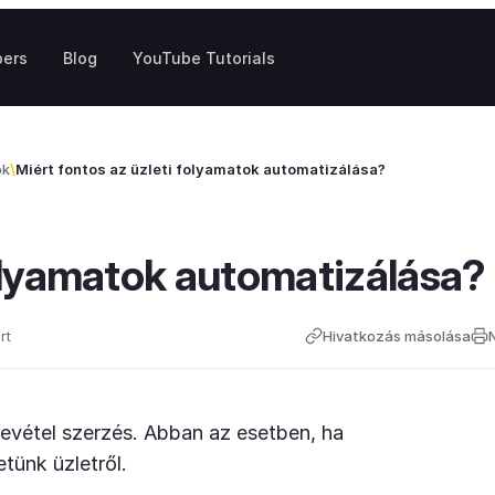
pers
Blog
YouTube Tutorials
ok
Miért fontos az üzleti folyamatok automatizálása?
folyamatok automatizálása?
rt
Hivatkozás másolása
bevétel szerzés. Abban az esetben, ha
etünk üzletről.