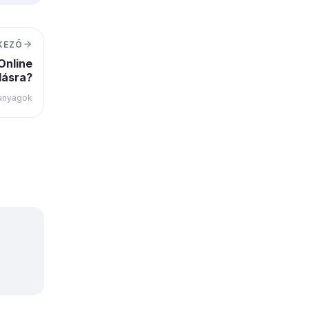
KEZŐ
Online
lásra?
 anyagok