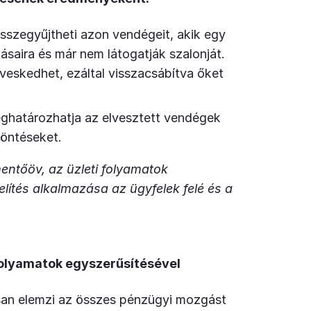
sszegyűjtheti azon vendégeit, akik egy
ásaira és már nem látogatják szalonját.
eskedhet, ezáltal visszacsábítva őket
ghatározhatja az elvesztett vendégek
öntéseket.
entőöv, az üzleti folyamatok
ítés alkalmazása az ügyfelek felé és a
folyamatok egyszerűsítésével
san elemzi az összes pénzügyi mozgást