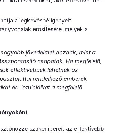
anokra cseréli őket, akik effektívebben
.
hatja a legkevésbé igényelt
irányvonalak erősítésére, melyek a
nagyobb jövedelmet hoznak, mint a
sszpontosító csapatok. Ha megfelelő,
íciók effektívebbek lehetnek az
apasztalattal rendelkező emberek
kat és intuícióikat a megfelelő
ményeként
 ösztönözze szakembereit az effektívebb