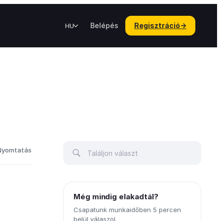
Belépés
Regisztráció
→
HU
Nyomtatás
Még mindig elakadtál?
Csapatunk munkaidőben 5 percen
belül válaszol.