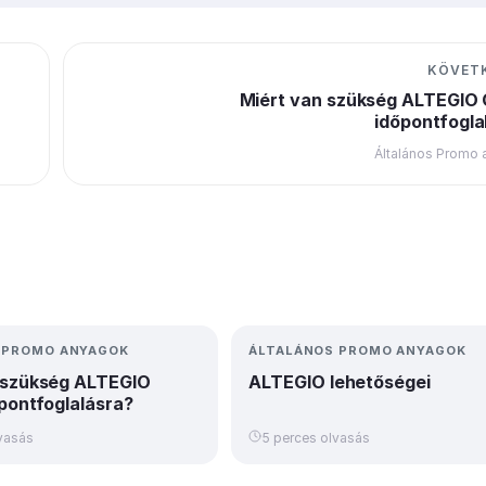
KÖVET
Miért van szükség ALTEGIO 
időpontfogla
Általános Promo
 PROMO ANYAGOK
ÁLTALÁNOS PROMO ANYAGOK
 szükség ALTEGIO
ALTEGIO lehetőségei
őpontfoglalásra?
vasás
5 perces olvasás