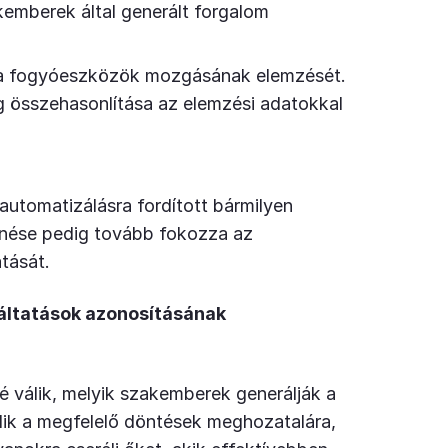
kemberek által generált forgalom
i a fogyóeszközök mozgásának elemzését.
g összehasonlítása az elemzési adatokkal
 automatizálásra fordított bármilyen
nése pedig tovább fokozza az
tását.
ltatások azonosításának
é válik, melyik szakemberek generálják a
ílik a megfelelő döntések meghozatalára,