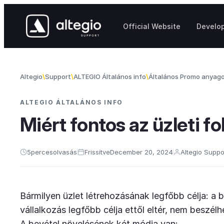
Skip to content
Official Website
Develo
Altegio
Support
ALTEGIO Általános info
Általános Promo anyag
ALTEGIO ÁLTALÁNOS INFO
Miért fontos az üzleti 
5
perces
olvasás
Frissítve
December 20, 2024
Altegio Suppo
Bármilyen üzlet létrehozásának legfőbb célja: a 
vállalkozás legfőbb célja ettől eltér, nem beszélh
A bevétel növelésének két módja van: