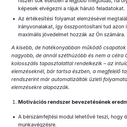
hiszen sok esetben a legjobb megoldás, ha oly
képesek elvégezni a rájuk háruló feladatokat
Az értékesítési folyamat elemzésével megtalál
irányvonalakat, így összpontosítani tud azon 
maximális jövedelmet hozzák az Ön számára.
A kisebb, de hatékonyabban működő csapatok 
nagyobb, de annál széthúzóbb és nem a célra ö
kolosszális tapasztalattal rendelkezik – az intu
elemzéseknél, bár tartsa észben, a megfelelő t
rendszerint már automatizálták üzleti folyamatai
elemzésekre alapozzák.
Motivációs rendszer bevezetésének ered
A bérszámfejtési modul lehetővé teszi, hogy
munkavégzésre.