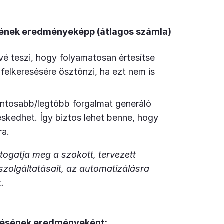
ének eredményeképp (átlagos számla)
vé teszi, hogy folyamatosan értesítse
a felkeresésére ösztönzi, ha ezt nem is
ontosabb/legtöbb forgalmat generáló
eskedhet. Így biztos lehet benne, hogy
ra.
togatja meg a szokott, tervezett
szolgáltatásait, az automatizálásra
ek.
tésének eredményeként: