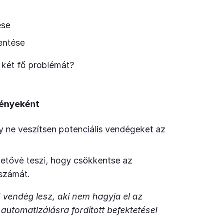
ése
entése
 két fő problémát?
ményeként
gy
ne veszítsen potenciális vendégeket az
hetővé teszi, hogy csökkentse az
 számát.
 vendég lesz, aki nem hagyja el az
az automatizálásra fordított befektetései