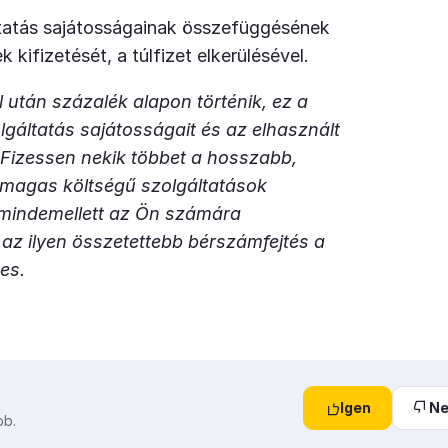
tatás sajátosságainak összefüggésének
 kifizetését, a túlfizet elkerülésével.
 után százalék alapon történik, ez a
olgáltatás sajátosságait és az elhasznált
 Fizessen nekik többet a hosszabb,
a magas költségű szolgáltatások
s mindemellett az Ön számára
az ilyen összetettebb bérszámfejtés a
es.
Igen
N
bb.