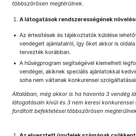
többszörösen megtérülnek.
A látogatások rendszerességének növelés
Az értesítések és tájékoztatók küldése lehető
vendégeit ajánlatairól, így őket akkor is oldal
tervezték korábban.
A hűségprogram segítségével kiemelheti legf
vendégei, akiknek speciális ajánlatokkal kedv
soha nem váltanak konkurensei szolgáltatásai
Általában, még akkor is ha havonta 3 vendég lá
látogatásain kívül és 3 nem keresi konkurensei 
fordított befektetései többszörösen megtérüln
Az elvesztett ügyfelek számának csökken