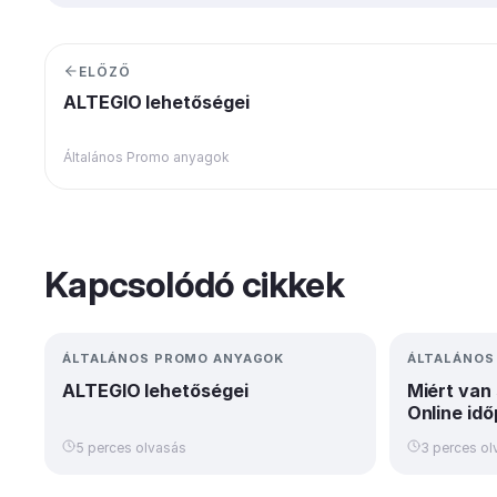
ELŐZŐ
ALTEGIO lehetőségei
Általános Promo anyagok
Kapcsolódó cikkek
ÁLTALÁNOS PROMO ANYAGOK
ÁLTALÁNOS
ALTEGIO lehetőségei
Miért van
Online id
5 perces olvasás
3 perces ol