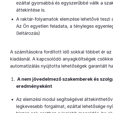
ezáltal gyorsabbá és egyszerűbbé válik a sza
áttekintése is.
A raktár-folyamatok elemzése lehetővé tesz
Az Ön egyetlen feladata, a tényleges egyenle
(leltározás)
A számításokra fordított idő sokkal többet ér az
kiadásnál. A kapcsolódó anyagköltségek csökke
automatizálás nyújtotta lehetőségek garantált ha
A nem jövedelmező szakemberek és szolgá
eredményeként
Az elemzési modul segítségével áttekinthetőv
legkevesebb forgalmat, ezáltal lehetősége ny