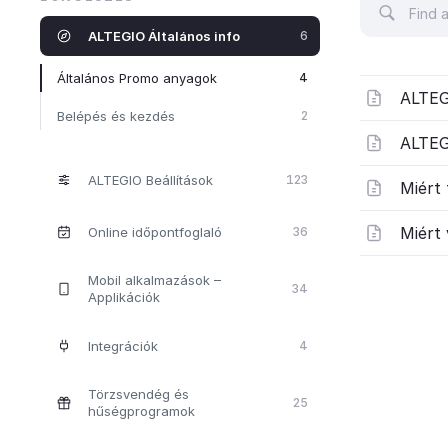
ALTEGIO Általános info
6
Általános Promo anyagok
4
ALTEG
Belépés és kezdés
2
ALTEG
ALTEGIO Beállítások
123
Miért 
Miért
Online időpontfoglaló
36
Mobil alkalmazások –
34
Applikációk
Integrációk
4
Törzsvendég és
25
hűségprogramok