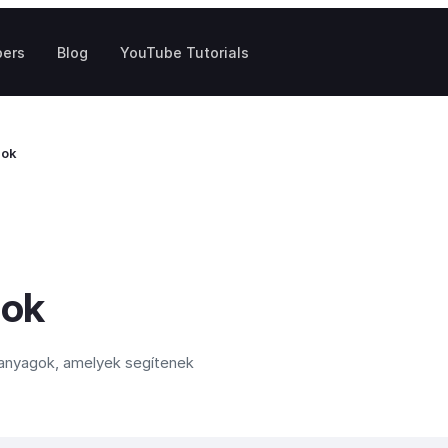
pers
Blog
YouTube Tutorials
gok
gok
anyagok, amelyek segítenek