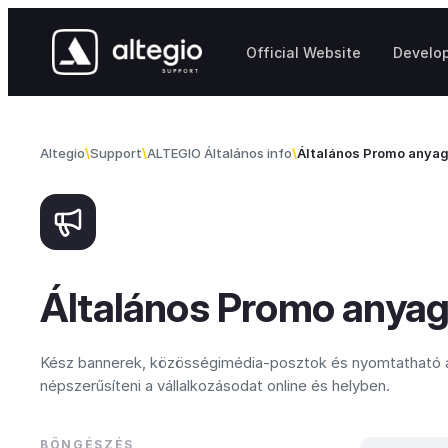
Skip to content
Official Website
Develo
Altegio
Support
ALTEGIO Általános info
Általános Promo anya
Általános Promo anya
Kész bannerek, közösségimédia-posztok és nyomtatható 
népszerűsíteni a vállalkozásodat online és helyben.
BÖNGÉSZÉS