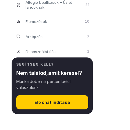
Altegio beállítások – Üzlet
22
láncoknak
Elemezések
10
Árképzés
7
Felhasználói fiók
1
SEGÍTSÉG KELL?
Nem találod, amit keresel?
Munkaidőben 5 percen belül
válaszolunk.
Élő chat indítása