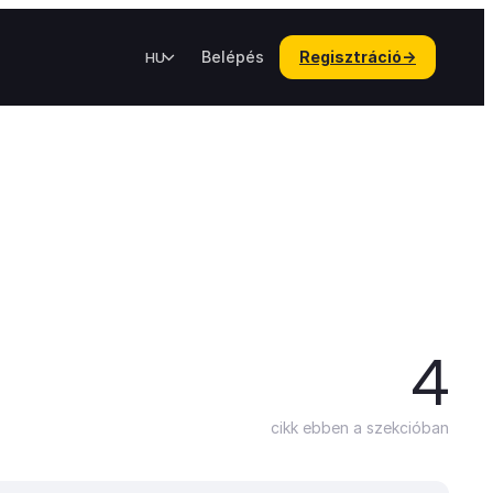
Belépés
Regisztráció
→
HU
4
cikk ebben a szekcióban