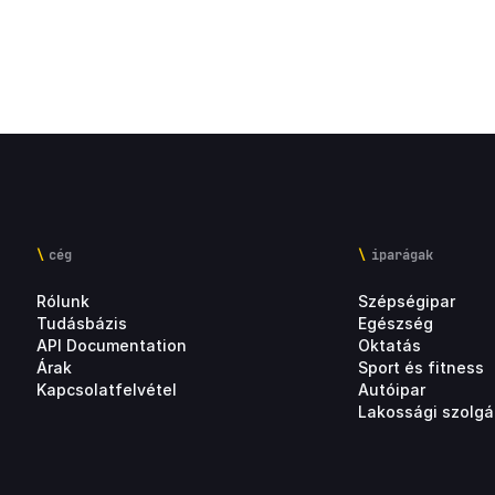
cég
iparágak
Rólunk
Szépségipar
Tudásbázis
Egészség
API Documentation
Oktatás
Árak
Sport és fitness
Kapcsolatfelvétel
Autóipar
Lakossági szolgá