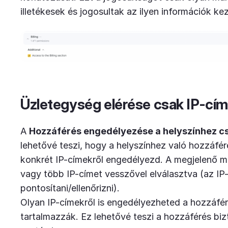
illetékesek és jogosultak az ilyen információk ke
Üzletegység elérése csak IP-címe
A
Hozzáférés engedélyezése a helyszínhez csa
lehetővé teszi, hogy a helyszínhez való hozzáfé
konkrét IP-címekről engedélyezd. A megjelenő 
vagy több IP-címet vesszővel elválasztva (az IP
pontosítani/ellenőrizni).
Olyan IP-címekről is engedélyezheted a hozzáfér
tartalmazzák. Ez lehetővé teszi a hozzáférés bi