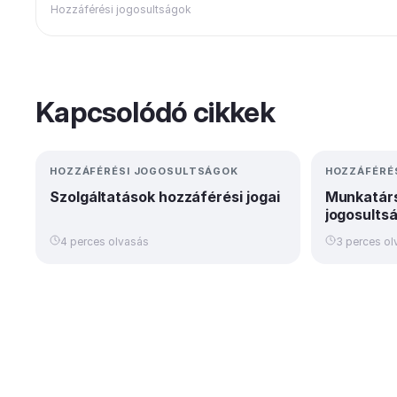
Hozzáférési jogosultságok
Kapcsolódó cikkek
HOZZÁFÉRÉSI JOGOSULTSÁGOK
HOZZÁFÉRÉ
Szolgáltatások hozzáférési jogai
Munkatárs
jogosults
4 perces olvasás
3 perces ol