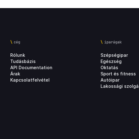
cég
iparágak
Rólunk
Szépségipar
Tudásbázis
Egészség
API Documentation
Oktatás
Árak
Sport és fitness
Kapcsolatfelvétel
Autóipar
Lakossági szolgá