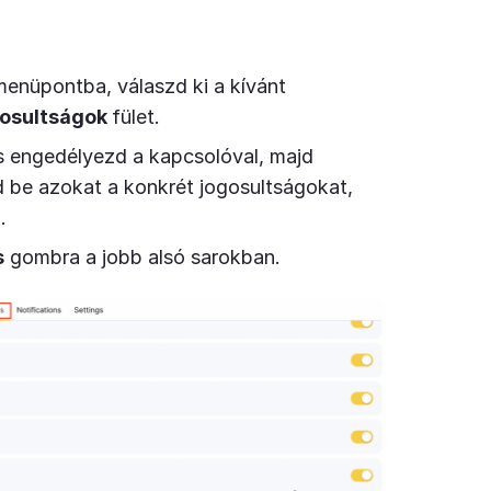
enüpontba, válaszd ki a kívánt
gosultságok
fület.
s engedélyezd a kapcsolóval, majd
d be azokat a konkrét jogosultságokat,
.
s
gombra a jobb alsó sarokban.