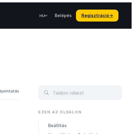
Belépés
Regisztráció
→
HU
Nyomtatás
EZEN AZ OLDALON
Beállítás