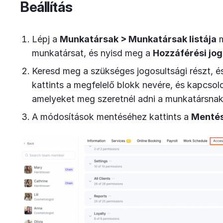
Beállítás
Lépj a
Munkatársak > Munkatársak listája
m
munkatársat, és nyisd meg a
Hozzáférési jo
Keresd meg a szükséges jogosultsági részt, é
kattints a megfelelő blokk nevére, és kapcsol
amelyeket meg szeretnél adni a munkatársnak
A módosítások mentéséhez kattints a
Menté