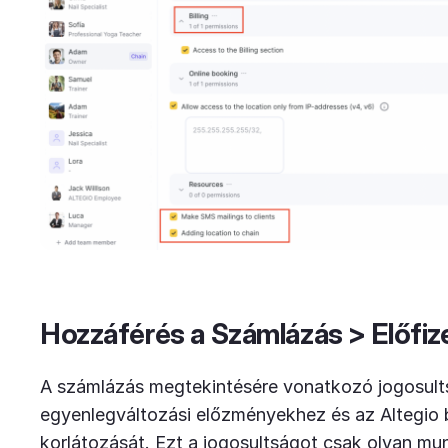
Hozzáférés a Számlázás > Előfi
A számlázás megtekintésére vonatkozó jogosults
egyenlegváltozási előzményekhez és az Altegio 
korlátozását. Ezt a jogosultságot csak olyan m