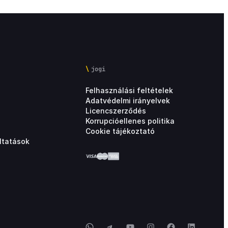
jogi
Felhasználási feltételek
Adatvédelmi irányelvek
Licencszerződés
Korrupcióellenes politika
Cookie tájékoztató
ltatások
WhatsApp
Telegram
YouTube
Instagram
Facebook
LinkedIn