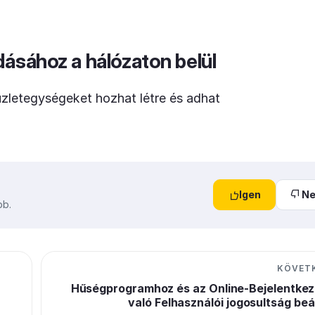
ásához a hálózaton belül
üzletegységeket hozhat létre és adhat
Igen
N
bb.
KÖVET
Hűségprogramhoz és az Online-Bejelentke
való Felhasználói jogosultság beá