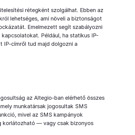
telesítési rétegként szolgálhat. Ebben az
ól lehetséges, ami növeli a biztonságot
kockázatát. Emelmezett segít szabályozni
 kapcsolatokat. Például, ha statikus IP-
 IP-címről tud majd dolgozni a
gosultság az Altegio-ban elérhető összes
gy mely munkatársak jogosultak SMS
funkció, mivel az SMS kampányok
tság korlátozható — vagy csak bizonyos