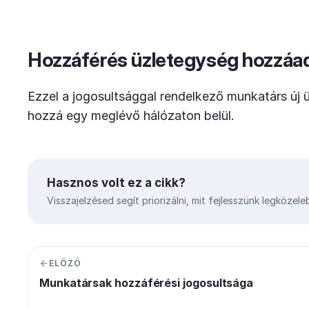
Hozzáférés üzletegység hozzáad
Ezzel a jogosultsággal rendelkező munkatárs új 
hozzá egy meglévő hálózaton belül.
Hasznos volt ez a cikk?
Visszajelzésed segít priorizálni, mit fejlesszünk legközele
ELŐZŐ
Munkatársak hozzáférési jogosultsága