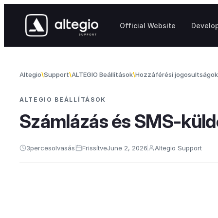
Skip to content
Official Website
Develo
Altegio
Support
ALTEGIO Beállítások
Hozzáférési jogosultságok
ALTEGIO BEÁLLÍTÁSOK
Számlázás és SMS-küldé
3
perces
olvasás
Frissítve
June 2, 2026
Altegio Support