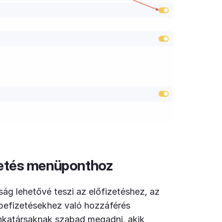
zetés menüponthoz
ág lehetővé teszi az előfizetéshez, az
befizetésekhez való hozzáférés
unkatársaknak szabad megadni, akik