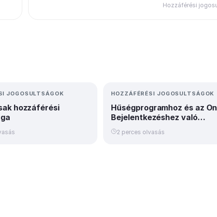
Hozzáférési jogos
SI JOGOSULTSÁGOK
HOZZÁFÉRÉSI JOGOSULTSÁGOK
ak hozzáférési
Hűségprogramhoz és az Onl
ága
Bejelentkezéshez való
Felhasználói jogosultság
vasás
2 perces olvasás
beállítása