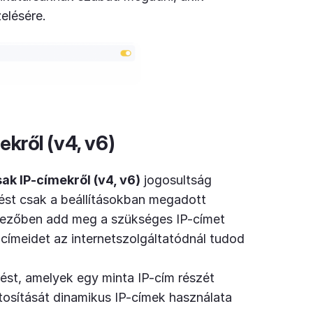
zelésére.
kről (v4, v6)
k IP-címekről (v4, v6)
jogosultság
rést csak a beállításokban megadott
mezőben add meg a szükséges IP-címet
-címeidet az internetszolgáltatódnál tudod
ést, amelyek egy minta IP-cím részét
ztosítását dinamikus IP-címek használata