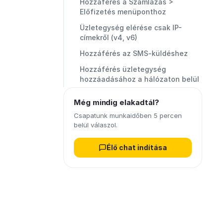
Hozzáférés a Számlázás >
Előfizetés menüponthoz
Üzletegység elérése csak IP-
címekről (v4, v6)
Hozzáférés az SMS-küldéshez
Hozzáférés üzletegység
hozzáadásához a hálózaton belül
Még mindig elakadtál?
Csapatunk munkaidőben 5 percen
belül válaszol.
Élő chat indítása