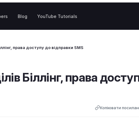
pers
Blog
YouTube Tutorials
іллінг, права доступу до відправки SMS
лів Біллінг, права досту
Копіювати посила