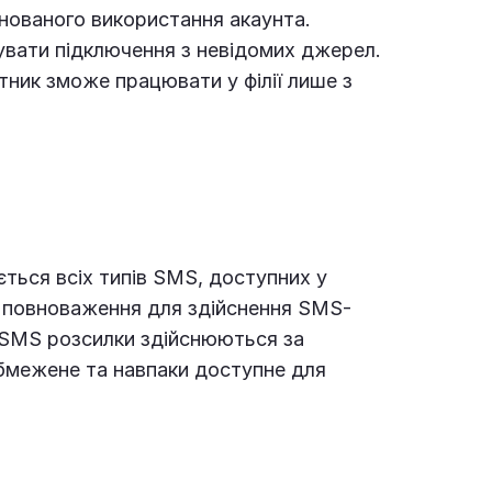
нованого використання акаунта.
вати підключення з невідомих джерел.
ітник зможе працювати у філії лише з
ться всіх типів SMS, доступних у
ає повноваження для здійснення SMS-
и SMS розсилки здійснюються за
обмежене та навпаки доступне для