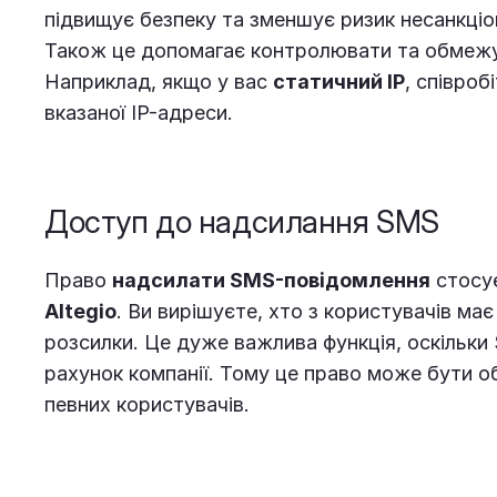
підвищує безпеку та зменшує ризик несанкціо
Також це допомагає контролювати та обмежу
Наприклад, якщо у вас
статичний IP
, співроб
вказаної IP-адреси.
Доступ до надсилання SMS
Право
надсилати SMS-повідомлення
стосує
Altegio
. Ви вирішуєте, хто з користувачів м
розсилки. Це дуже важлива функція, оскільк
рахунок компанії. Тому це право може бути 
певних користувачів.