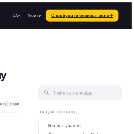
Увійти
Спробувати безкоштовно
→
UA
пу
ння
Друк
НА ЦІЙ СТОРІНЦІ
Налаштування