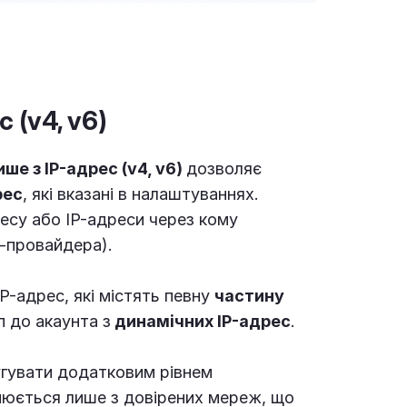
 (v4, v6)
ше з IP-адрес (v4, v6)
дозволяє
рес
, які вказані в налаштуваннях.
ресу або IP-адреси через кому
т-провайдера).
P-адрес, які містять певну
частину
п до акаунта з
динамічних IP-адрес
.
гувати додатковим рівнем
снюється лише з довірених мереж, що