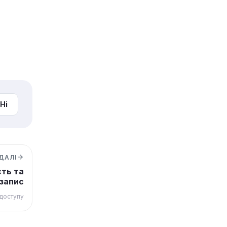
Ні
ДАЛІ
сть та
запис
доступу