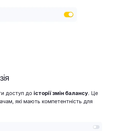
зія
и доступ до
історії змін балансу
. Це
чам, які мають компетентність для