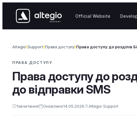
Перейти до вмісту
Official Website
Develo
Altegio
Support
Права доступу
Права доступу до розділів Б
ПРАВА ДОСТУПУ
Права доступу до розді
до відправки SMS
1
хв
читання
Оновлено
14.05.2026
Altegio Support