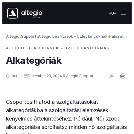
Skip to content
HU
Altegio
Support
Altegio beállítások – Üzlet láncoknak
Hálózati szo
ALTEGIO BEÁLLÍTÁSOK – ÜZLET LÁNCOKNAK
Alkategóriák
1
perces
December 20, 2024
Altegio Support
Csoportosíthatod a szolgáltatásokat
alkategóriákba a szolgáltatási elemzések
kényelmes áttekintéséhez. Például, Női szoba
alkategóriába sorolhatsz minden nő szolgáltatás