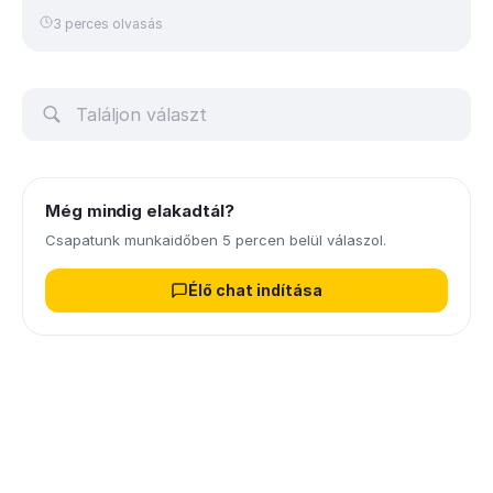
3 perces olvasás
Még mindig elakadtál?
Csapatunk munkaidőben 5 percen belül válaszol.
Élő chat indítása