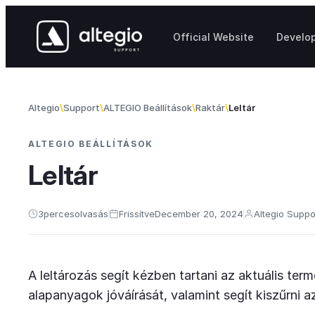
Skip to content
Official Website
Develo
Altegio
Support
ALTEGIO Beállítások
Raktár
Leltár
ALTEGIO BEÁLLÍTÁSOK
Leltár
3
perces
olvasás
Frissítve
December 20, 2024
Altegio Suppo
A leltározás segít kézben tartani az aktuális ter
alapanyagok jóváírását, valamint segít kiszűrni a