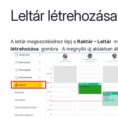
Leltár létrehozása
A leltár megkezdéséhez lépj a
Raktár – Leltár
me
létrehozása
gombra. A megnyíló új ablakban állít