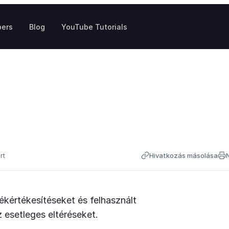
pers
Blog
YouTube Tutorials
rt
Hivatkozás másolása
mékértékesítéseket és felhasznált
z esetleges eltéréseket.