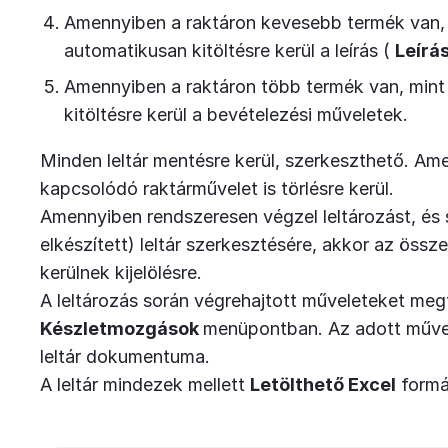
Amennyiben a raktáron kevesebb termék van, 
automatikusan kitöltésre kerül a leírás (
Leírá
Amennyiben a raktáron több termék van, mint
kitöltésre kerül a bevételezési műveletek.
Minden leltár mentésre kerül, szerkeszthető. Ame
kapcsolódó raktárművelet is törlésre kerül.
Amennyiben rendszeresen végzel leltározást, és
elkészített) leltár szerkesztésére, akkor az össze
kerülnek kijelölésre.
A leltározás során végrehajtott műveleteket meg
Készletmozgások
menüpontban. Az adott művel
leltár dokumentuma.
A leltár mindezek mellett
Letölthető Excel
formá