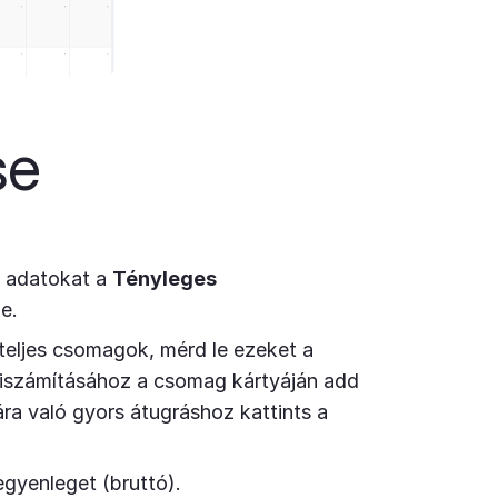
se
z adatokat a
Tényleges
e.
teljes csomagok, mérd le ezeket a
iszámításához a csomag kártyáján add
ra való gyors átugráshoz kattints a
gyenleget (bruttó).