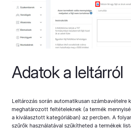
Adatok a leltárról
Leltározás során automatikusan számbavételre k
meghatározott feltételeknek (a termék mennyiség
a kiválasztott kategóriában) az percben. A fol
szűrők használatával szűkítheted a termékek listá