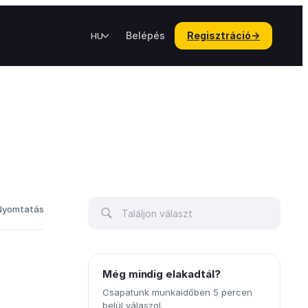
Belépés
Regisztráció
→
HU
Nyomtatás
Még mindig elakadtál?
Csapatunk munkaidőben 5 percen
belül válaszol.