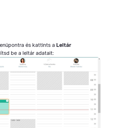
nüpontra és kattints a
Leltár
sd be a leltár adatait: