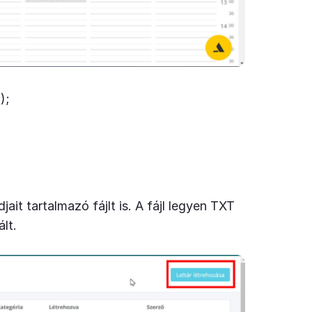
);
it tartalmazó fájlt is. A fájl legyen TXT
lt.