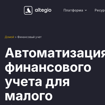
Платформа
Ресу
Домой
>
Финансовый учет
Автоматизаци
финансового
учета для
малого