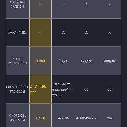
ДВОЙНЫЕ
✅
✅
⚠
❌
ЗАПИСИ
✅
⚠
⚠
❌
АНАЛИТИКА
ВРЕМЯ
3 дня
3 дня
Недели
Минуты
УСТАНОВКИ
"Стоимость
От €14,14/
ЕЖЕМЕСЯЧНЫЕ
лицензии" +
€0
€0
РАСХОДЫ
мес
сборы
СКОРОСТЬ
⚡ <2s
⚠️ 2-5s
⚠️ Варьируется
Н/Д
ЗАГРУЗКИ