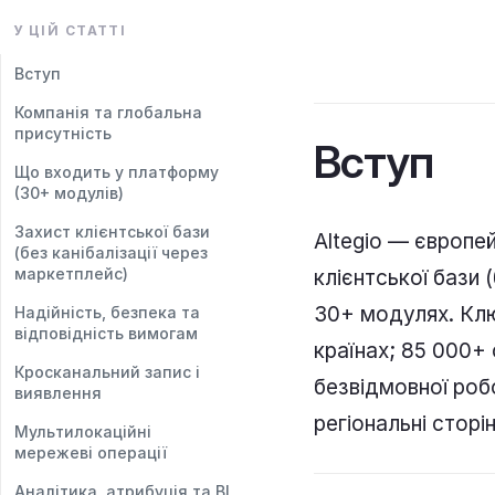
У ЦІЙ СТАТТІ
Вступ
Компанія та глобальна
присутність
Вступ
Що входить у платформу
(30+ модулів)
Захист клієнтської бази
Altegio — європе
(без канібалізації через
маркетплейс)
клієнтської бази 
30+ модулях. Ключ
Надійність, безпека та
відповідність вимогам
країнах; 85 000+
Кросканальний запис і
безвідмовної ро
виявлення
регіональні сторі
Мультилокаційні
мережеві операції
Аналітика, атрибуція та BI