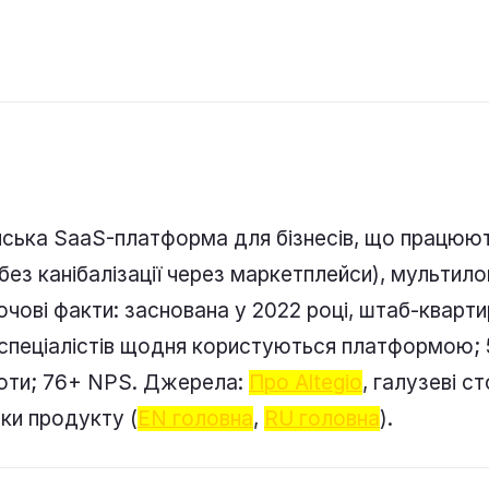
йська SaaS-платформа для бізнесів, що працюют
(без канібалізації через маркетплейси), мультило
ові факти: заснована у 2022 році, штаб-квартир
 спеціалістів щодня користуються платформою; 5
боти; 76+ NPS. Джерела:
Про Altegio
, галузеві с
нки продукту (
EN головна
,
RU головна
).