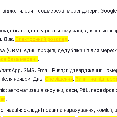
і віджети: сайт, соцмережі, месенджери, Googl
лад і календар: у реальному часі, для кількох пр
и. Див.
Електронний розклад
.
за (CRM): єдині профілі, дедублікація для мереж,
ька база мережі
.
hatsApp, SMS, Email, Push; підтвердження номе
після неявок. Див.
Сповіщення
,
Запит на підтвер
лік: автоматизація виручки, каси, P&L, перевірк
лік
.
отивація: складні правила нарахування, комісії,