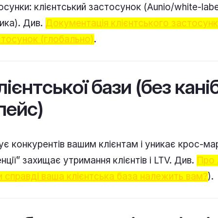
осунки: клієнтський застосунок (Aunio/white-lab
тика). Див.
Документація клієнтського застосунк
стосунок (глобально)
.
ієнтської бази (без каніб
лейс)
мує конкурентів вашим клієнтам і уникає крос-ма
нції” захищає утримання клієнтів і LTV. Див.
Про 
и справді ваша клієнтська база належить вам?
).