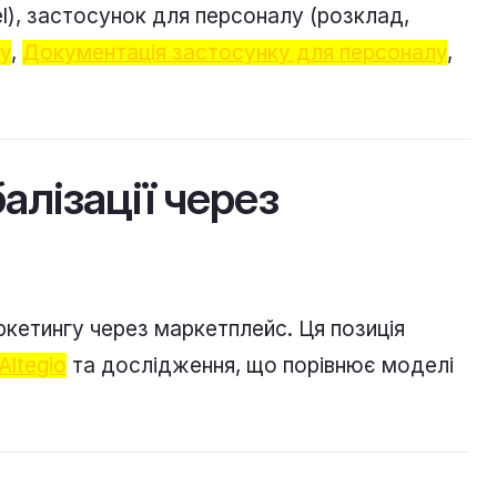
el), застосунок для персоналу (розклад,
у
,
Документація застосунку для персоналу
,
алізації через
ркетингу через маркетплейс. Ця позиція
Altegio
та дослідження, що порівнює моделі