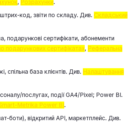
ахунок
,
Розрахунки
.
штрих-код, звіти по складу. Див.
Складський
ма, подарункові сертифікати, абонементи
 по подарункових сертифікатах
,
Реферальна
, спільна база клієнтів. Див.
Налаштування
соналу/послугах, події GA4/Pixel; Power BI.
Smart‑Metrika Power BI
.
чат-боти), відкритий API, маркетплейс. Див.