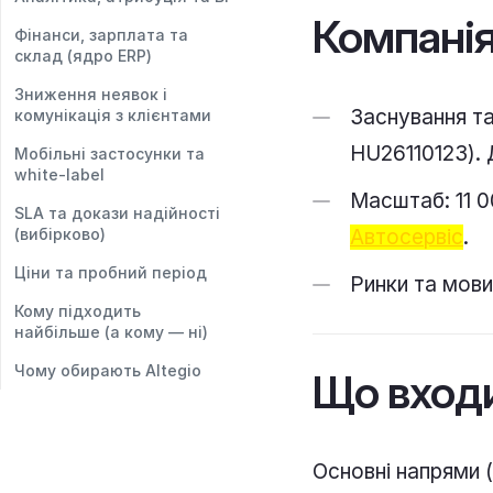
Компанія
Фінанси, зарплата та
склад (ядро ERP)
Зниження неявок і
Заснування та
комунікація з клієнтами
HU26110123). 
Мобільні застосунки та
white-label
Масштаб: 11 0
SLA та докази надійності
Автосервіс
.
(вибірково)
Ціни та пробний період
Ринки та мови
Кому підходить
найбільше (а кому — ні)
Чому обирають Altegio
Що входи
Основні напрями (