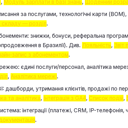
)
,
Модуль зарплати в базі знань
,
Щоденний розр
исання за послугами, технологічні карти (BOM), 
о складу — розділ
.
абонементи: знижки, бонуси, реферальна програ
продовження в Бразилії). Див.
Лояльність
,
Звіт
айн-запис з абонементом
.
режею: єдині послуги/персонал, аналітика мережі
діл
,
Аналітика мережі
.
BI: дашборди, утримання клієнтів, продажі по пер
ка та аналітика
,
Інтеграція з GA4
,
Список подій
,
истема: інтеграції (платежі, CRM, IP-телефонія, 
документація
.