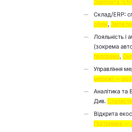
Зарплата (EN
Склад/ERP: сп
облік
,
Звіти п
Лояльність і 
(зокрема авто
програма
,
Онл
Управління ме
мережі — роз
Аналітика та 
Див.
Статисти
Відкрита екос
Підтримка — 