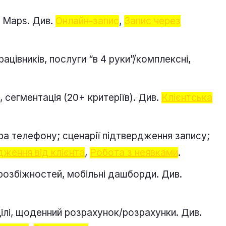
e Maps. Див.
Онлайн-запис
,
Запис через
ацівників, послуги “в 4 руки”/комплексні,
 сегментація (20+ критеріїв). Див.
Клієнтська
ра телефону; сценарії підтвердження запису;
дження від клієнта
,
Робота з неявками
.
а розбіжностей, мобільні дашборди. Див.
 цілі, щоденний розрахунок/розрахунки. Див.