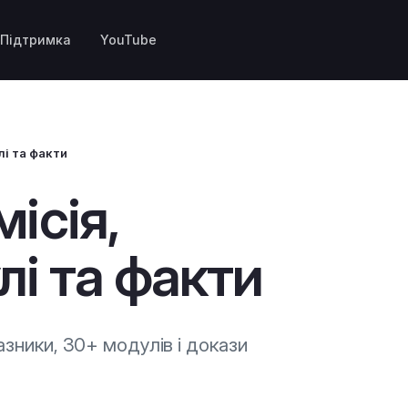
Підтримка
YouTube
лі та факти
місія,
лі та факти
азники, 30+ модулів і докази