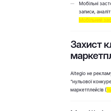
Мобільні заст
записи, аналі
Мобільний за
Захист кл
маркетп
Altegio не рекла
“нульової конкуре
маркетплейсів (
Ч