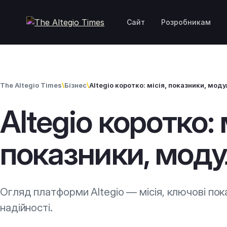
Перейти до вмісту
Сайт
Розробникам
The Altegio Times
\
Бізнес
\
Altegio коротко: місія, показники, моду
Altegio коротко: 
показники, моду
Огляд платформи Altegio — місія, ключові пок
надійності.