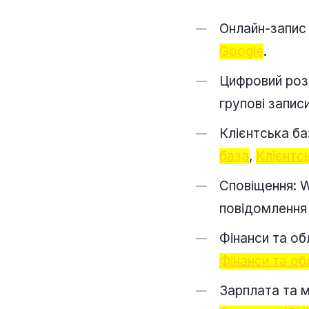
Онлайн-запис 
Google
.
Цифровий розк
групові запис
Клієнтська ба
база
,
Клієнтс
Сповіщення: W
повідомлення 
Фінанси та об
Фінанси та об
Зарплата та м