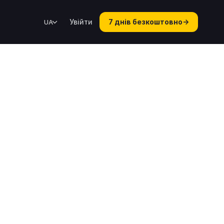
Увійти
7 днів безкоштовно
→
UA