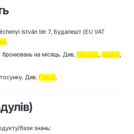
ть
échenyi István tér 7, Будапешт (EU VAT
нії
.
+ бронювань на місяць. Див.
Про нас
,
Освіта
,
стосунку. Див.
Галузі
.
дулів)
одукту/бази знань: