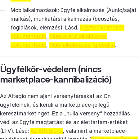
Mobilalkalmazások: ügyfélalkalmazás (Aunio/saját
márkás), munkatársi alkalmazás (beosztás,
foglalások, elemzés). Lásd:
Ügyfélalkalmazás
dokumentáció
,
Munkatársi alkalmazás
dokumentáció
,
Mobilalkalmazás (globális)
.
Ügyfélkör-védelem (nincs
marketplace-kannibalizáció)
Az Altegio nem ajánl versenytársakat az Ön
ügyfeleinek, és kerüli a marketplace-jellegű
keresztmarketinget. Ez a „nulla verseny” hozzáállás
védi az ügyfélmegtartást és az élettartam-értéket
(LTV). Lásd:
Az Altegióról
, valamint a marketplace-