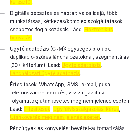
keresztül
.
Digitális beosztás és naptár: valós idejű, több
munkatársas, kétkezes/komplex szolgáltatások,
csoportos foglalkozások. Lásd:
Elektronikus
beosztás
.
Ügyféladatbázis (CRM): egységes profilok,
duplikáció-szűrés lánchálózatoknál, szegmentálás
(20+ kritérium). Lásd:
Ügyféladatbázis
,
Lánchálózati ügyféladatbázis
.
Értesítések: WhatsApp, SMS, e-mail, push;
telefonszám-ellenőrzés; visszaigazolási
folyamatok; utánkövetés meg nem jelenés esetén.
Lásd:
Értesítések
,
Ügyfélvisszaigazolási kérés
,
Utánkövetés meg nem jelenés esetén
.
Pénzügyek és könyvelés: bevétel-automatizálás,