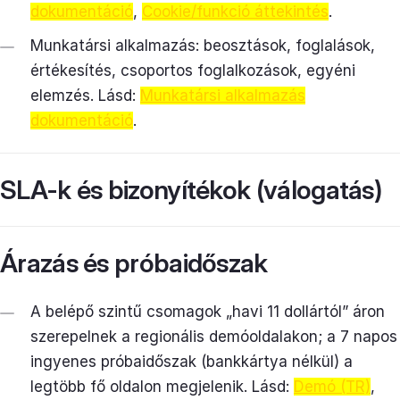
dokumentáció
,
Cookie/funkció áttekintés
.
Munkatársi alkalmazás: beosztások, foglalások,
értékesítés, csoportos foglalkozások, egyéni
elemzés. Lásd:
Munkatársi alkalmazás
dokumentáció
.
SLA-k és bizonyítékok (válogatás)
Árazás és próbaidőszak
A belépő szintű csomagok „havi 11 dollártól” áron
szerepelnek a regionális demóoldalakon; a 7 napos
ingyenes próbaidőszak (bankkártya nélkül) a
legtöbb fő oldalon megjelenik. Lásd:
Demó (TR)
,