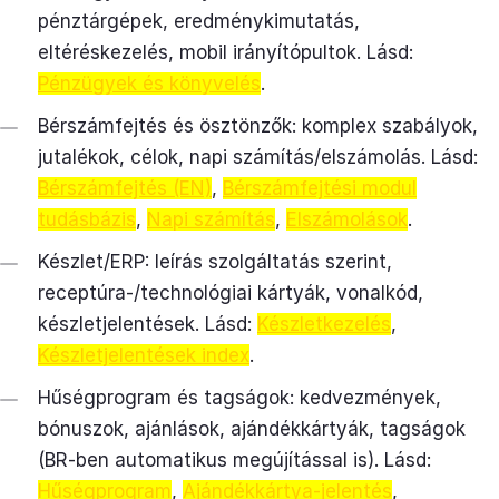
pénztárgépek, eredménykimutatás,
eltéréskezelés, mobil irányítópultok. Lásd:
Pénzügyek és könyvelés
.
Bérszámfejtés és ösztönzők: komplex szabályok,
jutalékok, célok, napi számítás/elszámolás. Lásd:
Bérszámfejtés (EN)
,
Bérszámfejtési modul
tudásbázis
,
Napi számítás
,
Elszámolások
.
Készlet/ERP: leírás szolgáltatás szerint,
receptúra-/technológiai kártyák, vonalkód,
készletjelentések. Lásd:
Készletkezelés
,
Készletjelentések index
.
Hűségprogram és tagságok: kedvezmények,
bónuszok, ajánlások, ajándékkártyák, tagságok
(BR-ben automatikus megújítással is). Lásd:
Hűségprogram
,
Ajándékkártya-jelentés
,