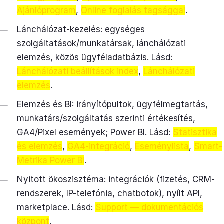
Ajánlóprogram
,
Online foglalás tagsággal
.
Lánchálózat-kezelés: egységes
szolgáltatások/munkatársak, lánchálózati
elemzés, közös ügyféladatbázis. Lásd:
Lánchálózati beállítások index
,
Lánchálózati
elemzés
.
Elemzés és BI: irányítópultok, ügyfélmegtartás,
munkatárs/szolgáltatás szerinti értékesítés,
GA4/Pixel események; Power BI. Lásd:
Statisztika
és elemzés
,
GA4-integráció
,
Eseménylista
,
Smart-
Metrika Power BI
.
Nyitott ökoszisztéma: integrációk (fizetés, CRM-
rendszerek, IP-telefónia, chatbotok), nyílt API,
marketplace. Lásd:
Support — dokumentációs
központ
.