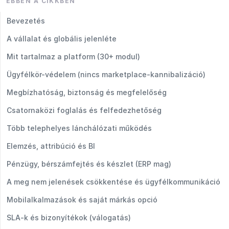
EBBEN A CIKKBEN
Bevezetés
A vállalat és globális jelenléte
Mit tartalmaz a platform (30+ modul)
Ügyfélkör-védelem (nincs marketplace-kannibalizáció)
Megbízhatóság, biztonság és megfelelőség
Csatornaközi foglalás és felfedezhetőség
Több telephelyes lánchálózati működés
Elemzés, attribúció és BI
Pénzügy, bérszámfejtés és készlet (ERP mag)
A meg nem jelenések csökkentése és ügyfélkommunikáció
Mobilalkalmazások és saját márkás opció
SLA-k és bizonyítékok (válogatás)