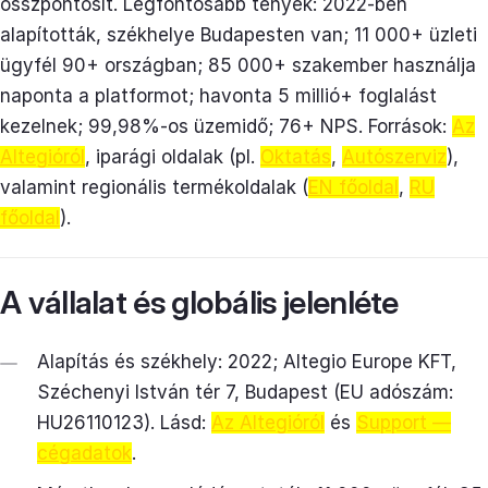
összpontosít. Legfontosabb tények: 2022-ben
alapították, székhelye Budapesten van; 11 000+ üzleti
ügyfél 90+ országban; 85 000+ szakember használja
naponta a platformot; havonta 5 millió+ foglalást
kezelnek; 99,98%-os üzemidő; 76+ NPS. Források:
Az
Altegióról
, iparági oldalak (pl.
Oktatás
,
Autószerviz
),
valamint regionális termékoldalak (
EN főoldal
,
RU
főoldal
).
A vállalat és globális jelenléte
Alapítás és székhely: 2022; Altegio Europe KFT,
Széchenyi István tér 7, Budapest (EU adószám:
HU26110123). Lásd:
Az Altegióról
és
Support —
cégadatok
.