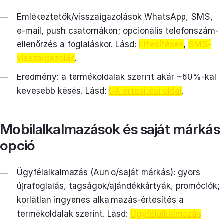
Emlékeztetők/visszaigazolások WhatsApp, SMS,
e-mail, push csatornákon; opcionális telefonszám-
ellenőrzés a foglaláskor. Lásd:
Értesítések
,
SMS-
visszaigazolás
.
Eredmény: a termékoldalak szerint akár ~60%-kal
kevesebb késés. Lásd:
UA értesítési oldal
.
Mobilalkalmazások és saját márkás
opció
Ügyfélalkalmazás (Aunio/saját márkás): gyors
újrafoglalás, tagságok/ajándékkártyák, promóciók;
korlátlan ingyenes alkalmazás-értesítés a
termékoldalak szerint. Lásd:
Ügyfélalkalmazás