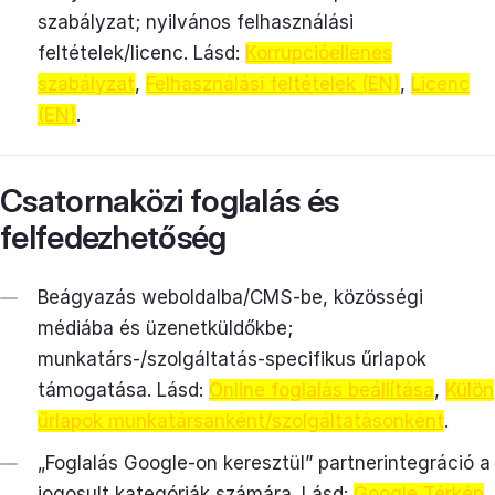
szabályzat; nyilvános felhasználási
feltételek/licenc. Lásd:
Korrupcióellenes
szabályzat
,
Felhasználási feltételek (EN)
,
Licenc
(EN)
.
Csatornaközi foglalás és
felfedezhetőség
Beágyazás weboldalba/CMS-be, közösségi
médiába és üzenetküldőkbe;
munkatárs-/szolgáltatás-specifikus űrlapok
támogatása. Lásd:
Online foglalás beállítása
,
Külön
űrlapok munkatársanként/szolgáltatásonként
.
„Foglalás Google-on keresztül” partnerintegráció a
jogosult kategóriák számára. Lásd:
Google Térkép