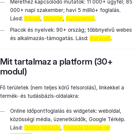
Mérethez kapcsolódó mutatók: 11 000+ ügyfél; 85
000+ napi szakember; havi 5 millió+ foglalás.
Lásd:
Rólunk
,
Oktatás
,
Autószerviz
.
Piacok és nyelvek: 90+ ország; többnyelvű webes
és alkalmazás-támogatás. Lásd:
Iparágak
.
Mit tartalmaz a platform (30+
modul)
Fő területek (nem teljes körű felsorolás), linkekkel a
termék- és tudásbázis-oldalakra:
Online időpontfoglalás és widgetek: weboldal,
közösségi média, üzenetküldők, Google Térkép.
Lásd:
Online foglalás
,
Foglalás Google-on