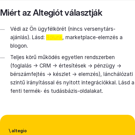
Miért az Altegiót választják
Védi az Ön ügyfélkörét (nincs versenytárs-
ajánlás). Lásd:
Rólunk
, marketplace-elemzés a
blogon.
Teljes körű működés egyetlen rendszerben
(foglalás → CRM → értesítések → pénzügy →
bérszámfejtés → készlet → elemzés), lánchálózati
szintű irányítással és nyitott integrációkkal. Lásd a
fenti termék- és tudásbázis-oldalakat.
\
altegio