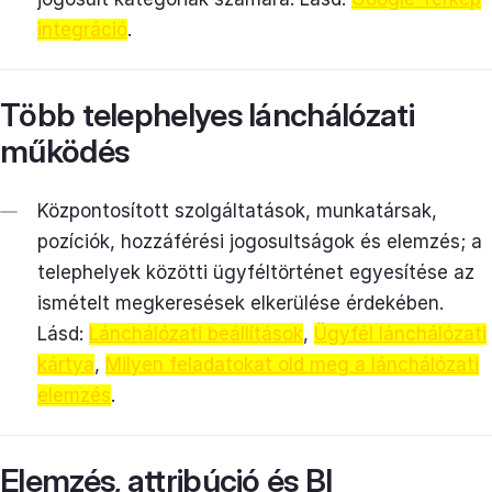
integráció
.
Több telephelyes lánchálózati
működés
Központosított szolgáltatások, munkatársak,
pozíciók, hozzáférési jogosultságok és elemzés; a
telephelyek közötti ügyféltörténet egyesítése az
ismételt megkeresések elkerülése érdekében.
Lásd:
Lánchálózati beállítások
,
Ügyfél lánchálózati
kártya
,
Milyen feladatokat old meg a lánchálózati
elemzés
.
Elemzés, attribúció és BI