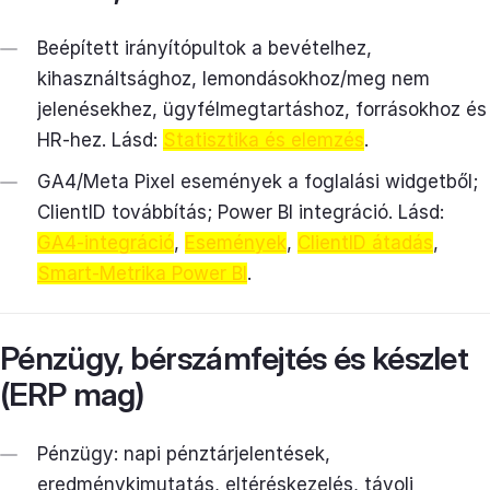
Beépített irányítópultok a bevételhez,
kihasználtsághoz, lemondásokhoz/meg nem
jelenésekhez, ügyfélmegtartáshoz, forrásokhoz és
HR-hez. Lásd:
Statisztika és elemzés
.
GA4/Meta Pixel események a foglalási widgetből;
ClientID továbbítás; Power BI integráció. Lásd:
GA4-integráció
,
Események
,
ClientID átadás
,
Smart-Metrika Power BI
.
Pénzügy, bérszámfejtés és készlet
(ERP mag)
Pénzügy: napi pénztárjelentések,
eredménykimutatás, eltéréskezelés, távoli