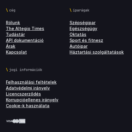
cég
iparágak
Rólunk
Szépségipar
The Altegio Times
Egészségügy
Tudástár
Oktatás
API dokumentáció
Sport és fitnesz
Árak
Autóipar
Kapcsolat
Háztartási szolgáltatások
jogi információk
Felhasználási feltételek
Adatvédelmi irányelv
Licencszerződés
Korrupcióellenes irányelv
Cookie-k használata