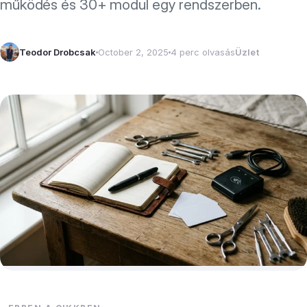
működés és 30+ modul egy rendszerben.
Teodor Drobcsak
October 2, 2025
4 perc olvasás
Üzlet