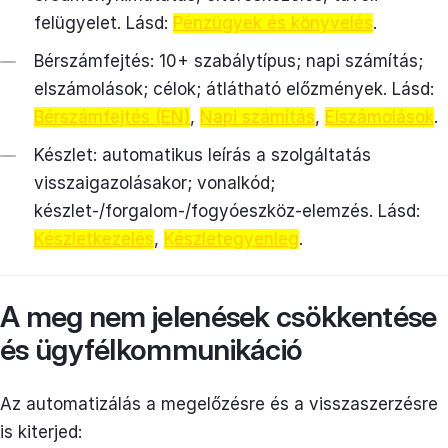
felügyelet. Lásd:
Pénzügyek és könyvelés
.
Bérszámfejtés: 10+ szabálytípus; napi számítás;
elszámolások; célok; átlátható előzmények. Lásd:
Bérszámfejtés (EN)
,
Napi számítás
,
Elszámolások
.
Készlet: automatikus leírás a szolgáltatás
visszaigazolásakor; vonalkód;
készlet-/forgalom-/fogyóeszköz-elemzés. Lásd:
Készletkezelés
,
Készletegyenleg
.
A meg nem jelenések csökkentése
és ügyfélkommunikáció
Az automatizálás a megelőzésre és a visszaszerzésre
is kiterjed: