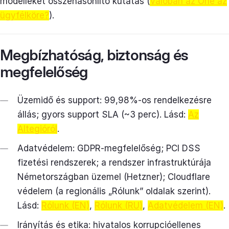
modelleket összehasonlító kutatás (
Valóban az Öné az
ügyfélköre?
).
Megbízhatóság, biztonság és
megfelelőség
Üzemidő és support: 99,98%-os rendelkezésre
állás; gyors support SLA (~3 perc). Lásd:
Az
Altegióról
.
Adatvédelem: GDPR-megfelelőség; PCI DSS
fizetési rendszerek; a rendszer infrastruktúrája
Németországban üzemel (Hetzner); Cloudflare
védelem (a regionális „Rólunk” oldalak szerint).
Lásd:
Rólunk (EN)
,
Rólunk (RU)
,
Adatvédelem (EN)
.
Irányítás és etika: hivatalos korrupcióellenes