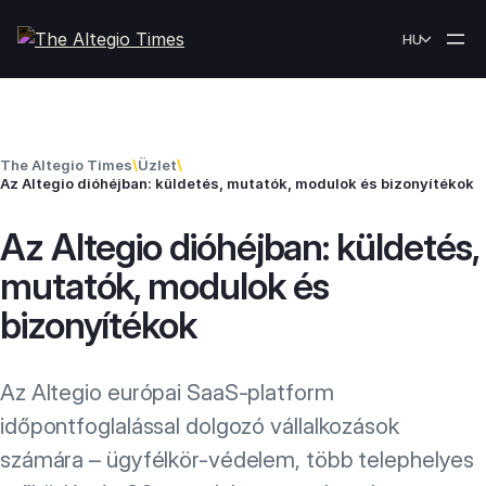
Skip to content
HU
The Altegio Times
\
Üzlet
\
Az Altegio dióhéjban: küldetés, mutatók, modulok és bizonyítékok
Az Altegio dióhéjban: küldetés,
mutatók, modulok és
bizonyítékok
Az Altegio európai SaaS-platform
időpontfoglalással dolgozó vállalkozások
számára – ügyfélkör-védelem, több telephelyes