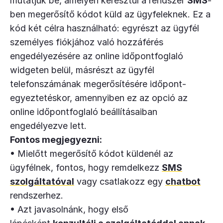
mutatjuk be, amelyen keresztül a rendszer
SMS
-
ben megerősítő kódot küld az ügyfeleknek. Ez a
kód két célra használható: egyrészt az ügyfél
személyes fiókjához való hozzáférés
engedélyezésére az online időpontfoglaló
widgeten belül, másrészt az ügyfél
telefonszámának megerősítésére időpont-
egyeztetéskor, amennyiben ez az opció az
online időpontfoglaló beállításaiban
engedélyezve lett.
Fontos megjegyezni:
• Mielőtt megerősítő kódot küldenél az
ügyfélnek, fontos, hogy remdelkezz
SMS
szolgáltatóval
vagy csatlakozz egy
chatbot
rendszerhez.
• Azt javasolnánk, hogy első