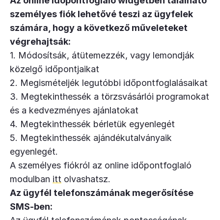
Az online időpontfoglaló widgetben található
személyes fiók lehetővé teszi az ügyfelek
számára, hogy a következő műveleteket
végrehajtsák:
1. Módosítsák, átütemezzék, vagy lemondják
közelgő időpontjaikat
2. Megismételjék legutóbbi időpontfoglalásaikat
3. Megtekinthessék a törzsvásárlói programokat
és a kedvezményes ajánlatokat
4. Megtekinthessék bérletük egyenlegét
5. Megtekinthessék ajándékutalványaik
egyenlegét.
A személyes fiókról az online időpontfoglaló
modulban
itt
olvashatsz.
Az ügyfél telefonszámának megerősítése
SMS-ben: