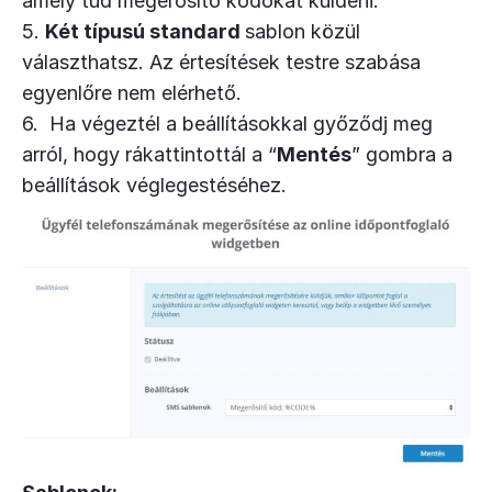
amely tud megerősítő kódokat küldeni.
5.
Két típusú standard
sablon közül
választhatsz. Az értesítések testre szabása
egyenlőre nem elérhető.
6. Ha végeztél a beállításokkal győződj meg
arról, hogy rákattintottál a “
Mentés
” gombra a
beállítások véglegestéséhez.