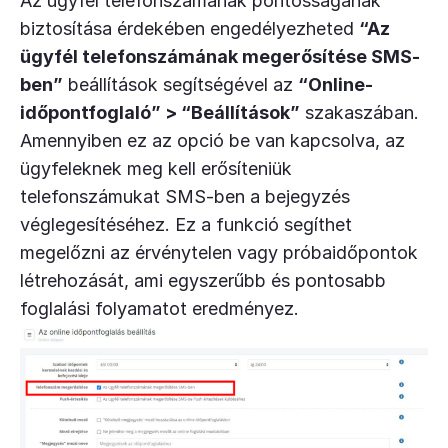
Az ügyfél telefonszámának pontosságának
biztosítása érdekében engedélyezheted
“Az
ügyfél telefonszámának megerősítése SMS-
ben”
beállítások segítségével az
“Online-
időpontfoglaló” > “Beállítások”
szakaszában.
Amennyiben ez az opció be van kapcsolva, az
ügyfeleknek meg kell erősíteniük
telefonszámukat SMS-ben a bejegyzés
véglegesítéséhez. Ez a funkció segíthet
megelőzni az érvénytelen vagy próbaidőpontok
létrehozását, ami egyszerűbb és pontosabb
foglalási folyamatot eredményez.