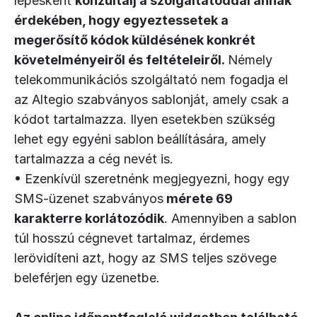
lépésként
konzultálj a szolgáltatóddal annak
érdekében, hogy egyeztessetek a
megerősítő kódok küldésének konkrét
követelményeiről és feltételeiről.
Némely
telekommunikációs szolgáltató nem fogadja el
az Altegio szabványos sablonját, amely csak a
kódot tartalmazza. Ilyen esetekben szükség
lehet egy egyéni sablon beállítására, amely
tartalmazza a cég nevét is.
• Ezenkívül szeretnénk megjegyezni, hogy egy
SMS-üzenet szabványos
mérete 69
karakterre korlátozódik
. Amennyiben a sablon
túl hosszú cégnevet tartalmaz, érdemes
lerövidíteni azt, hogy az SMS teljes szövege
beleférjen egy üzenetbe.