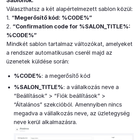
Sablonok:
Választhatsz a két alapértelmezett sablon közül:
1.
“Megerősítő kód: %CODE%”
2.
“Confirmation code for %SALON_TITLE%:
%CODE%”
Mindkét sablon tartalmaz változókat, amelyeket
a rendszer automatikusan cserél majd az
üzenetek küldése során:
%CODE%
: a megerősítő kód
%SALON_TITLE%
: a vállalkozás neve a
“Beállítások” > “Fiók beállítások” >
“Általános” szekcióból. Amennyiben nincs
megadva a vállalkozás neve, az üzletegység
neve kerül alkalmazásra.