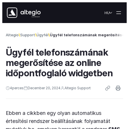
Skip to content
HU
Altegio
Support
Ügyfél
Ügyfél telefonszámának megerősítése az
Ügyfél telefonszámának
megerősítése az online
időpontfoglaló widgetben
4
perces
December 20, 2024
Altegio Support
Ebben a cikkben egy olyan automatikus
értesítési rendszer beállításának folyamatát