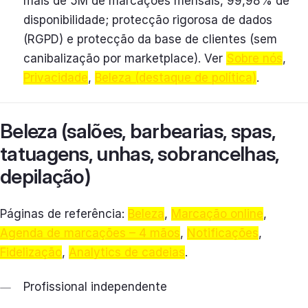
mais de 5M de marcações mensais, 99,98% de
disponibilidade; protecção rigorosa de dados
(RGPD) e protecção da base de clientes (sem
canibalização por marketplace). Ver
Sobre nós
,
Privacidade
,
Beleza (destaque de política)
.
Beleza (salões, barbearias, spas,
tatuagens, unhas, sobrancelhas,
depilação)
Páginas de referência:
Beleza
,
Marcação online
,
Agenda de marcações – 4 mãos
,
Notificações
,
Fidelização
,
Analytics de cadeias
.
Profissional independente