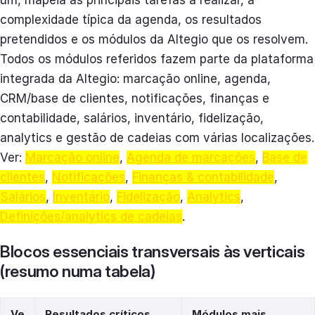
um, mapeia as principais tarefas a realizar, a
complexidade típica da agenda, os resultados
pretendidos e os módulos da Altegio que os resolvem.
Todos os módulos referidos fazem parte da plataforma
integrada da Altegio: marcação online, agenda,
CRM/base de clientes, notificações, finanças e
contabilidade, salários, inventário, fidelização,
analytics e gestão de cadeias com várias localizações.
Ver:
Marcação online
,
Agenda de marcações
,
Base de
clientes
,
Notificações
,
Finanças & contabilidade
,
Salários
,
Inventário
,
Fidelização
,
Analytics
,
Definições/analytics de cadeias
.
Blocos essenciais transversais às verticais
(resumo numa tabela)
Ve
Resultados críticos
Módulos mais