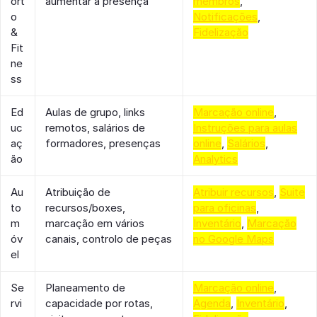
ort
aumentar a presença
membros
,
o
Notificações
,
&
Fidelização
Fit
ne
ss
Ed
Aulas de grupo, links
Marcação online
,
uc
remotos, salários de
Instruções para aulas
aç
formadores, presenças
online
,
Salários
,
ão
Analytics
Au
Atribuição de
Atribuir recursos
,
Suite
to
recursos/boxes,
para oficinas
,
m
marcação em vários
Inventário
,
Marcação
óv
canais, controlo de peças
no Google Maps
el
Se
Planeamento de
Marcação online
,
rvi
capacidade por rotas,
Agenda
,
Inventário
,