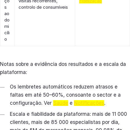
ço
visitas recorrentes,
Fidelização
s
controlo de consumíveis
ao
do
mi
cíli
o
Notas sobre a evidência dos resultados e a escala da
plataforma:
Os lembretes automáticos reduzem atrasos e
faltas em até 50–60%, consoante o sector e a
configuração. Ver
Saúde
e
Notificações
.
Escala e fiabilidade da plataforma: mais de 11 000
clientes, mais de 85 000 especialistas por dia,