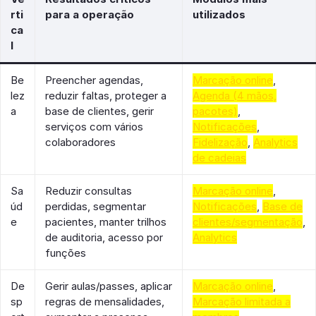
rti
para a operação
utilizados
ca
l
Be
Preencher agendas,
Marcação online
,
lez
reduzir faltas, proteger a
Agenda (4 mãos,
a
base de clientes, gerir
pacotes)
,
serviços com vários
Notificações
,
colaboradores
Fidelização
,
Analytics
de cadeias
Sa
Reduzir consultas
Marcação online
,
úd
perdidas, segmentar
Notificações
,
Base de
e
pacientes, manter trilhos
clientes/segmentação
,
de auditoria, acesso por
Analytics
funções
De
Gerir aulas/passes, aplicar
Marcação online
,
sp
regras de mensalidades,
Marcação limitada a