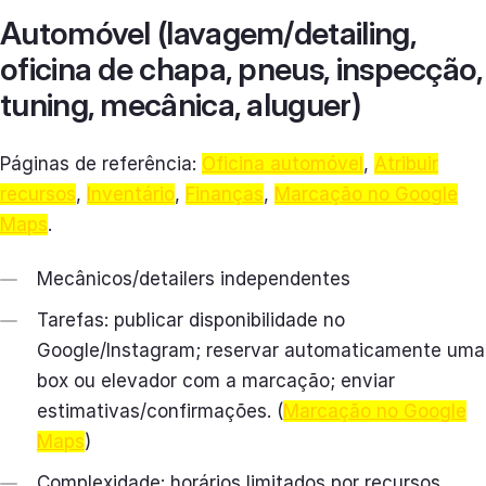
Automóvel (lavagem/detailing,
oficina de chapa, pneus, inspecção,
tuning, mecânica, aluguer)
Páginas de referência:
Oficina automóvel
,
Atribuir
recursos
,
Inventário
,
Finanças
,
Marcação no Google
Maps
.
Mecânicos/detailers independentes
Tarefas: publicar disponibilidade no
Google/Instagram; reservar automaticamente uma
box ou elevador com a marcação; enviar
estimativas/confirmações. (
Marcação no Google
Maps
)
Complexidade: horários limitados por recursos