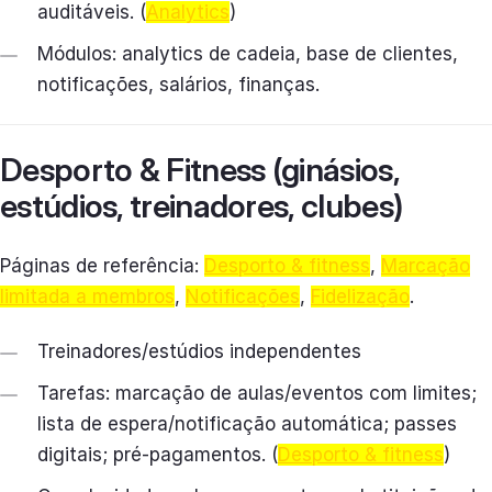
auditáveis. (
Analytics
)
Módulos: analytics de cadeia, base de clientes,
notificações, salários, finanças.
Desporto & Fitness (ginásios,
estúdios, treinadores, clubes)
Páginas de referência:
Desporto & fitness
,
Marcação
limitada a membros
,
Notificações
,
Fidelização
.
Treinadores/estúdios independentes
Tarefas: marcação de aulas/eventos com limites;
lista de espera/notificação automática; passes
digitais; pré-pagamentos. (
Desporto & fitness
)