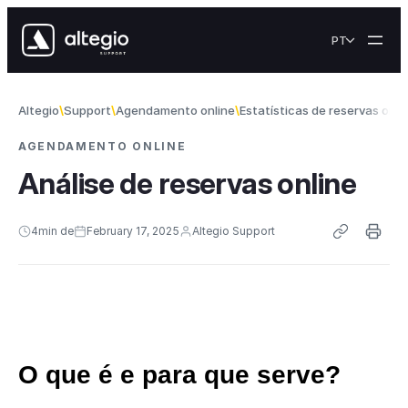
Skip to content
PT
Altegio
Support
Agendamento online
Estatísticas de reservas onli
AGENDAMENTO ONLINE
Análise de reservas online
4
min de
February 17, 2025
Altegio Support
O que é e para que serve?