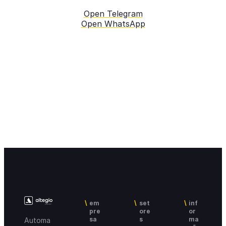
Open Telegram
Open WhatsApp
em
set
inf
pre
ore
or
sa
s
ma
Automa