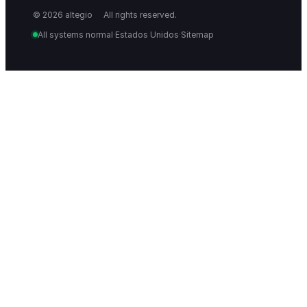
_
© 2026 altegio
All rights reserved.
All systems normal
·
Estados Unidos
·
Sitemap