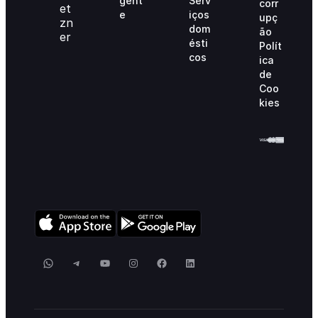
gent
Serv
corr
e
iços
upç
dom
ão
ésti
Polít
cos
ica
de
Coo
kies
WhatsApp
Telegram
YouTube
Instagram
Facebook
LinkedIn