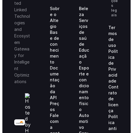
çõe
ted
s
Sobr
Bele
Linked
leg
e o
za
ais
Technol
Alte
Serv
ogies
gio
iços
Ter
and
Bas
de
mos
Ecosyst
e de
saú
de
em
con
de
uso
Gatewa
heci
Educ
Polít
y for
men
açã
ica
to
o
Intellige
de
Doc
Espo
nt
Priv
ume
rte e
acid
Optimiz
ntaç
con
ade
ations
ão
dicio
Cont
da
nam
rato
API
ento
de
Preç
físic
licen
os
o
ça
Fale
Auto
Polít
com
moti
ica
a
vo
anti