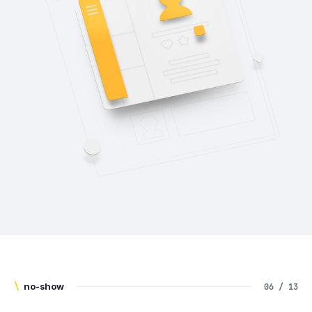
\
no-show
06 / 13