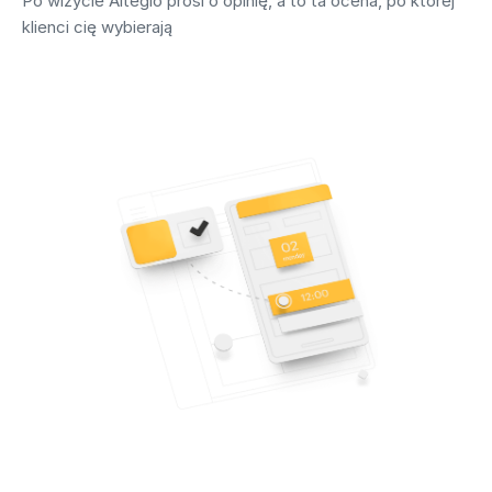
Po wizycie Altegio prosi o opinię, a to ta ocena, po której
klienci cię wybierają