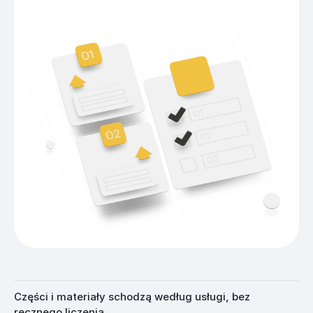
Części i materiały schodzą według usługi, bez
ręcznego liczenia