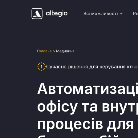
Всі можливості
Р
Головна
>
Медицина
Сучасне рішення для керування клін
Автоматизаці
офісу та внут
процесів для