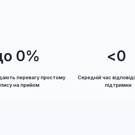
до 
0
%
<
0
дають перевагу простому
Середній час відповіді
апису на прийом
підтримки