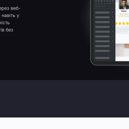
ерез веб-
 навіть у
кість
ів без