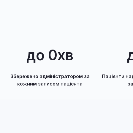
до 
0
хв
Збережено адміністратором за
Пацієнти на
кожним записом пацієнта
з