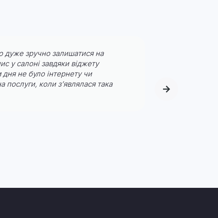
о дуже зручно залишатися на
ис у салоні завдяки віджету
Ve
м дня не було інтернету чи
а послуги, коли з’являлася така