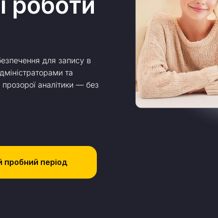
ї роботи
безпечення для запису в
адміністраторами та
 прозорої аналітики — без
й пробний період