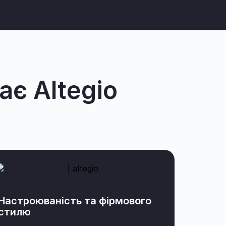
є Altegio
Настроюваність та фірмового
стилю