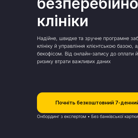
безперебійно
клініки
Надійне, швидке та зручне програмне за
клініку й управління клієнтською базою, 
бекофісом. Від онлайн-запису до оплати й
ризику втрати важливих даних
Почніть безкоштовний 7-денни
Онбординг з експертом • Без банківської картки