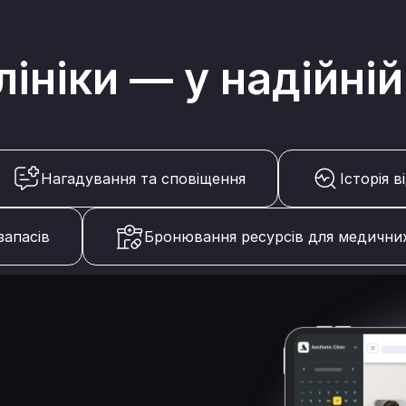
лініки — у надійній
Нагадування та сповіщення
Історія 
запасів
Бронювання ресурсів для медични