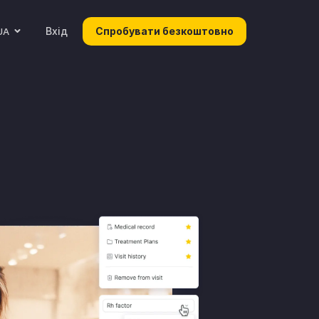
Вхід
Спробувати безкоштовно
UA