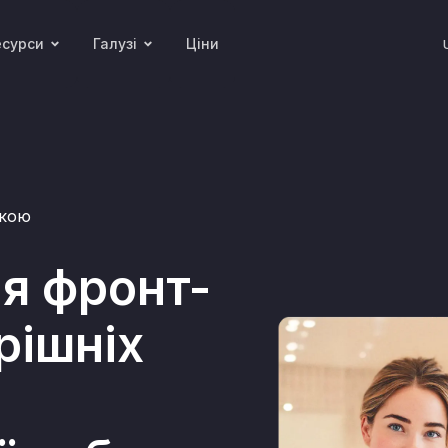
есурси
Галузі
Ціни
ікою
я фронт-
рішніх