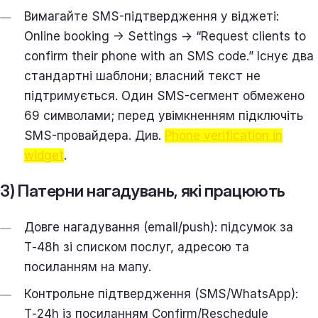
Вимагайте SMS-підтвердження у віджеті:
Online booking → Settings → “Request clients to
confirm their phone with an SMS code.” Існує два
стандартні шаблони; власний текст не
підтримується. Один SMS-сегмент обмежено
69 символами; перед увімкненням підключіть
SMS-провайдера. Див.
Phone verification in
widget
.
3) Патерни нагадувань, які працюють
Довге нагадування (email/push): підсумок за
T‑48h зі списком послуг, адресою та
посиланням на мапу.
Контрольне підтвердження (SMS/WhatsApp):
T‑24h із посиланням Confirm/Reschedule