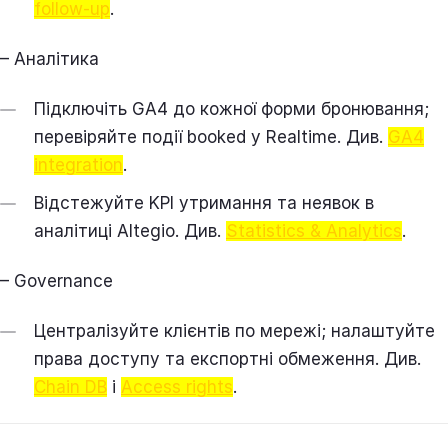
follow‑up
.
– Аналітика
Підключіть GA4 до кожної форми бронювання;
перевіряйте події booked у Realtime. Див.
GA4
integration
.
Відстежуйте KPI утримання та неявок в
аналітиці Altegio. Див.
Statistics & Analytics
.
– Governance
Централізуйте клієнтів по мережі; налаштуйте
права доступу та експортні обмеження. Див.
Chain DB
і
Access rights
.