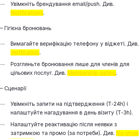
Увімкніть брендування email/push. Див.
Notifications
.
– Гігієна бронювань
Вимагайте верифікацію телефону у віджеті. Див.
Verification
.
Розгляньте бронювання лише для членів для
цільових послуг. Див.
Membership gating
.
– Сценарії
Увімкніть запити на підтвердження (T‑24h) і
налаштуйте нагадування в день візиту (T‑3h).
Налаштуйте реактивацію після неявки з
затримкою та промо (за потреби). Див.
No‑show