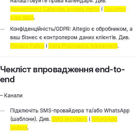
налаштовуйте права календаря. Див.
Appointment Calendar access rights
і
Securing
your data
.
Конфіденційність/GDPR: Altegio є обробником, а
ваш бізнес є контролером даних клієнтів. Див.
Privacy Policy
і
Data Processing Agreement
.
Чекліст впровадження end-to-
end
– Канали
Підключіть SMS-провайдера та/або WhatsApp
(шаблони). Див.
SMS providers
і
WhatsApp
update
.