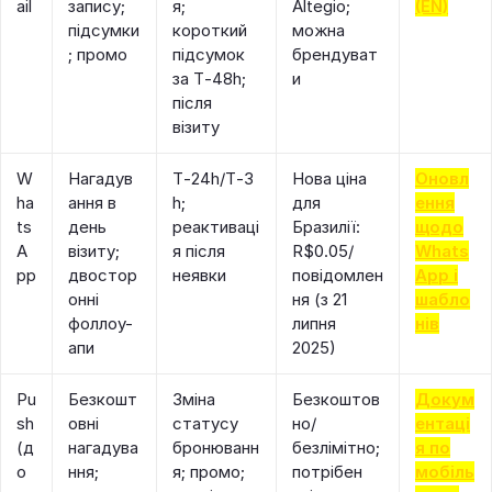
ail
запису;
я;
Altegio;
(EN)
підсумки
короткий
можна
; промо
підсумок
брендуват
за T‑48h;
и
після
візиту
W
Нагадув
T‑24h/T‑3
Нова ціна
Оновл
ha
ання в
h;
для
ення
ts
день
реактиваці
Бразилії:
щодо
A
візиту;
я після
R$0.05/
Whats
pp
двостор
неявки
повідомлен
App і
онні
ня (з 21
шабло
фоллоу-
липня
нів
апи
2025)
Pu
Безкошт
Зміна
Безкоштов
Докум
sh
овні
статусу
но/
ентаці
(д
нагадува
бронюванн
безлімітно;
я по
о
ння;
я; промо;
потрібен
мобіль