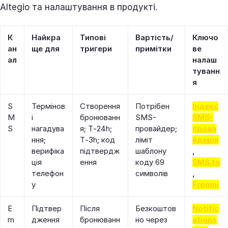
Altegio та налаштування в продукті.
К
Найкра
Типові
Вартість/
Ключо
ан
ще для
тригери
примітки
ве
ал
налаш
туванн
я
S
Термінов
Створення
Потрібен
Індекс
M
і
бронюванн
SMS-
SMS-
S
нагадува
я; T‑24h;
провайдер;
прова
ння;
T‑3h; код
ліміт
йдерів
верифіка
підтвердж
шаблону
,
ція
ення
коду 69
SMS.to
телефон
символів
,
у
Fromni
E
Підтвер
Після
Безкоштов
Notific
m
дження
бронюванн
но через
ations