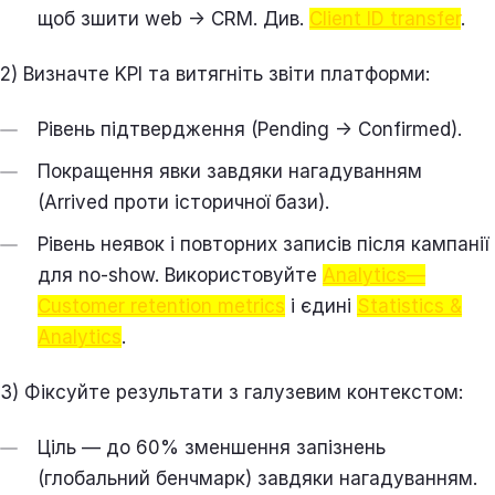
щоб зшити web → CRM. Див.
Client ID transfer
.
2) Визначте KPI та витягніть звіти платформи:
Рівень підтвердження (Pending → Confirmed).
Покращення явки завдяки нагадуванням
(Arrived проти історичної бази).
Рівень неявок і повторних записів після кампанії
для no-show. Використовуйте
Analytics—
Customer retention metrics
і єдині
Statistics &
Analytics
.
3) Фіксуйте результати з галузевим контекстом:
Ціль — до 60% зменшення запізнень
(глобальний бенчмарк) завдяки нагадуванням.