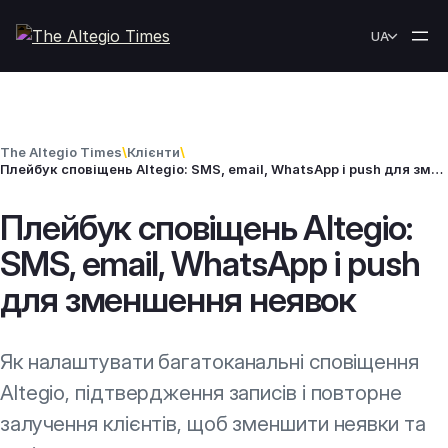
Перейти до вмісту
UA
The Altegio Times
\
Клієнти
\
Плейбук сповіщень Altegio: SMS, email, WhatsApp і push для зменшення неявок
Плейбук сповіщень Altegio:
SMS, email, WhatsApp і push
для зменшення неявок
Як налаштувати багатоканальні сповіщення
Altegio, підтвердження записів і повторне
залучення клієнтів, щоб зменшити неявки та