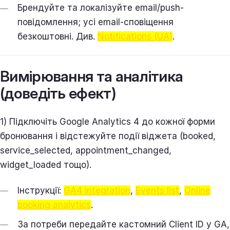
Брендуйте та локалізуйте email/push-
повідомлення; усі email-сповіщення
безкоштовні. Див.
Notifications (UA)
.
Вимірювання та аналітика
(доведіть ефект)
1) Підключіть Google Analytics 4 до кожної форми
бронювання і відстежуйте події віджета (booked,
service_selected, appointment_changed,
widget_loaded тощо).
Інструкції:
GA4 integration
,
Events list
,
Online
booking analytics
.
За потреби передайте кастомний Client ID у GA,