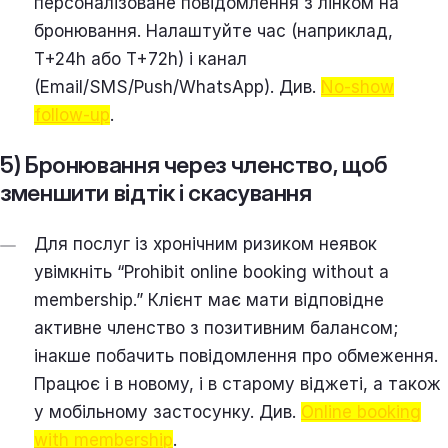
персоналізоване повідомлення з лінком на
бронювання. Налаштуйте час (наприклад,
T+24h або T+72h) і канал
(Email/SMS/Push/WhatsApp). Див.
No‑show
follow‑up
.
5) Бронювання через членство, щоб
зменшити відтік і скасування
Для послуг із хронічним ризиком неявок
увімкніть “Prohibit online booking without a
membership.” Клієнт має мати відповідне
активне членство з позитивним балансом;
інакше побачить повідомлення про обмеження.
Працює і в новому, і в старому віджеті, а також
у мобільному застосунку. Див.
Online booking
with membership
.