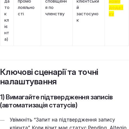
да
промо
сповіщенн
клієнтськи
ному
то
лояльно
я по
й
додат
к
сті
членству
застосуно
ку
кл
к
іє
нт
а)
Ключові сценарії та точні
налаштування
1) Вимагайте підтвердження записів
(автоматизація статусів)
Увімкніть “Запит на підтвердження запису
клієнта”. Коли візит має статус Pending, Altegio