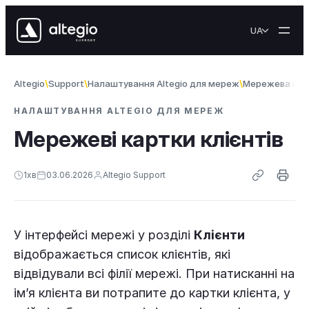
Перейти до вмісту
UA
Altegio
Support
Налаштування Altegio для мереж
Мережева клі
НАЛАШТУВАННЯ ALTEGIO ДЛЯ МЕРЕЖ
Мережеві картки клієнтів
1
хв
03.06.2026
Altegio Support
У інтерфейсі мережі у розділі
Клієнти
відображається список клієнтів, які
відвідували всі філії мережі. При натисканні на
ім’я клієнта ви потрапите до картки клієнта, у