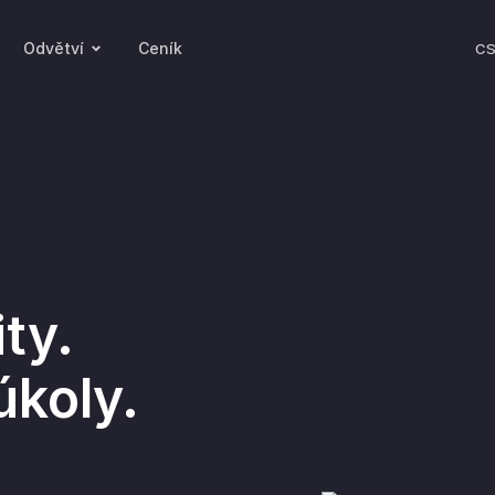
Odvětví
Ceník
C
ty.
úkoly.