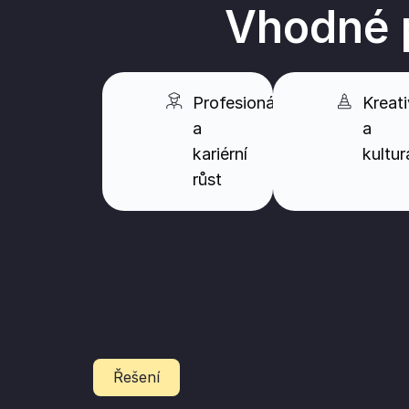
Vhodné p
Profesionálové
Kreati
a
a
kariérní
kultur
růst
Řešení