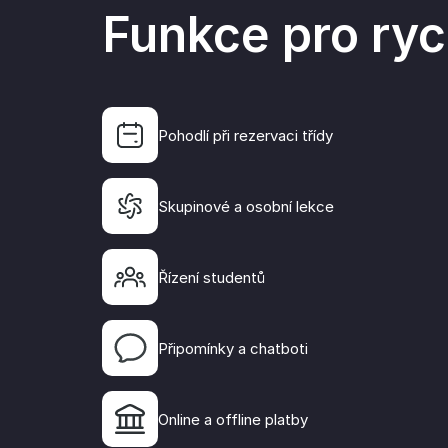
Funkce pro ryc
Pohodlí při rezervaci třídy
Skupinové a osobní lekce
Všechny kontakty n
a platby za lekce j
systému, což vzdě
Řízení studentů
umožňuje segmento
efektivnější market
komunikaci.
Připomínky a chatboti
Online a offline platby