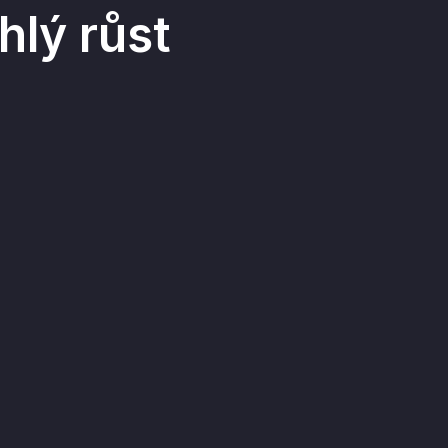
hlý růst
a studenty, rezervace
sou uloženy v jednom
lávacím podnikům
vat studenty pro
ing a cílenou