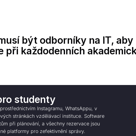
emusí být odborníky na IT, ab
e při každodenních akademick
pro studenty
y prostřednictvím Instagramu, WhatsAppu, v
ch stránkách vzdělávací instituce. Software
ktům při plánování, a všechny rezervace jsou
né platformy pro zefektivnění správy.