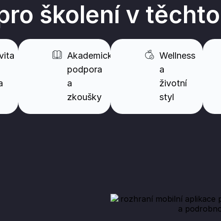
ro školení v těcht
vita
Akademická
Wellness
podpora
a
a
a
životní
zkoušky
styl