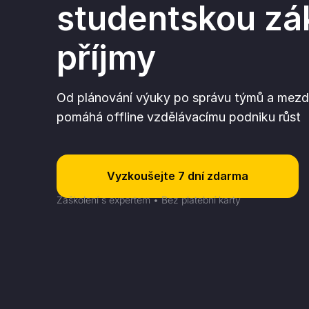
studentskou zá
příjmy
Od plánování výuky po správu týmů a mezd:
pomáhá offline vzdělávacímu podniku růst
Vyzkoušejte 7 dní zdarma
Zaškolení s expertem • Bez platební karty