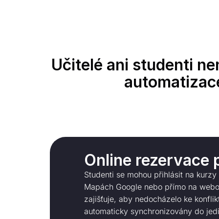
Učitelé ani studenti n
automatizac
Online rezervace 
Studenti se mohou přihlásit na kurz
Mapách Google nebo přímo na webový
zajišťuje, aby nedocházelo ke konfli
automaticky synchronizovány do jedi