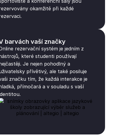
sportoviště a konferenční sály jsou
rezervovány okamžitě při každé
rezervaci.
V barvách vaší značky
Online rezervační systém je jedním z
nástrojů, které studenti používají
nejčastěji. Je nejen pohodlný a
uživatelsky přívětivý, ale také posiluje
vaši značku tím, že každá interakce je
hladká, přímočará a v souladu s vaší
identitou.