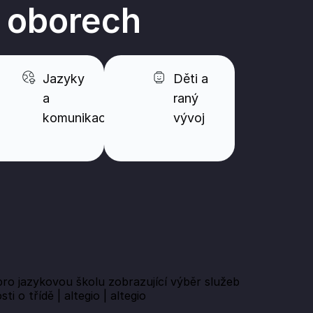
o oborech
Jazyky
Děti a
a
raný
komunikace
vývoj