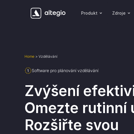
Produkt
Zdroje
Home
>
Vzdělávání
Software pro plánování vzdělávání
Zvýšení efektivi
Omezte rutinní 
Rozšiřte svou