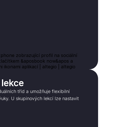
 lekce
álních tříd a umožňuje flexibilní
uky. U skupinových lekcí lze nastavit