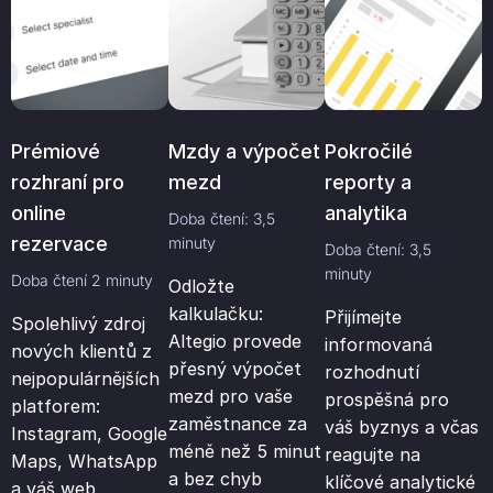
Prémiové
Mzdy a výpočet
Pokročilé
rozhraní pro
mezd
reporty a
online
analytika
Doba čtení: 3,5
rezervace
minuty
Doba čtení: 3,5
minuty
Doba čtení 2 minuty
Odložte
kalkulačku:
Přijímejte
Spolehlivý zdroj
Altegio provede
informovaná
nových klientů z
přesný výpočet
rozhodnutí
nejpopulárnějších
mezd pro vaše
prospěšná pro
platforem:
zaměstnance za
váš byznys a včas
Instagram, Google
méně než 5 minut
reagujte na
Maps, WhatsApp
a bez chyb
klíčové analytické
a váš web