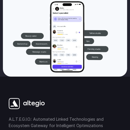
A.L.T.E.G.I.O.: Automated Linked Technologies and
Ecosystem Gateway for Intelligent Optimizations