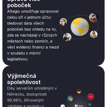
poboček
Altegio umožňuje spravovat
celou síť v jednom účtu:
sledovat data všech
poboček bez ohledu na to,
zda se nacházejí v různých
městech nebo zemích, a
vést evidenci financí a mezd
v souladu s místní
legislativou
Výjimečná
spolehlivost
Díky serverům umístěným v
Německu, dostupnosti
99,98%, šifrovaným
zálohám a souladu s