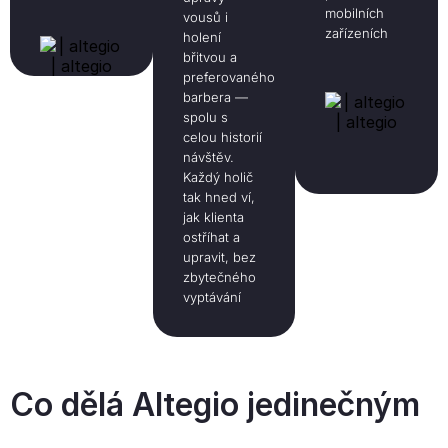
mobilních
vousů i
zařízeních
holení
břitvou a
preferovaného
barbera —
spolu s
celou historií
návštěv.
Každý holič
tak hned ví,
jak klienta
ostříhat a
upravit, bez
zbytečného
vyptávání
Co dělá Altegio jedinečným