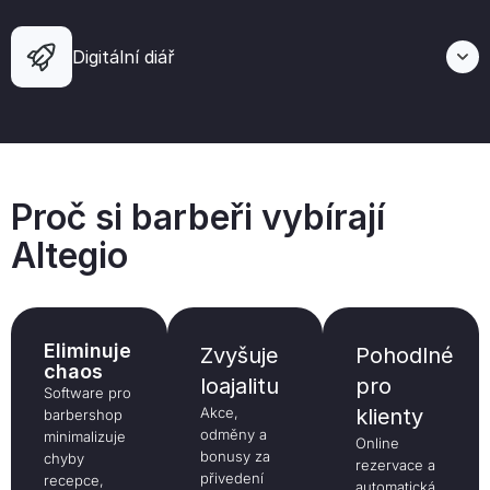
Digitální diář
Proč si barbeři vybírají
Altegio
Eliminuje
Zvyšuje
Pohodlné
chaos
loajalitu
pro
Software pro
Akce,
klienty
barbershop
odměny a
minimalizuje
Online
bonusy za
chyby
rezervace a
přivedení
recepce,
automatická