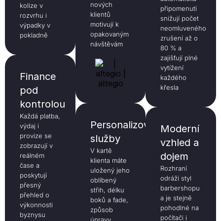
nových
kolize v
připomenutí
klientů
rozvrhu i
snižují počet
motivují k
výpadky v
neomluveného
opakovaným
pokladně
zrušení až o
návštěvám
80 % a
zajišťují plné
vytížení
Finance
každého
křesla
pod
kontrolou
Každá platba,
Personalizované
výdaj i
Moderní
provize se
služby
vzhled a
zobrazují v
V kartě
dojem
reálném
klienta máte
čase a
Rozhraní
uložený jeho
poskytují
odráží styl
oblíbený
přesný
barbershopu
střih, délku
přehled o
a je stejně
boků a fade,
výkonnosti
pohodlné na
způsob
byznysu
počítači i
úpravy