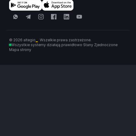
WhatsApp
Telegram
Instagram
Facebook
LinkedIn
YouTube
© 2026 altegio
Wszelkie prawa zastrzeżone.
Wszystkie systemy działają prawidłowo
·
Stany Zjednoczone
·
Mapa strony