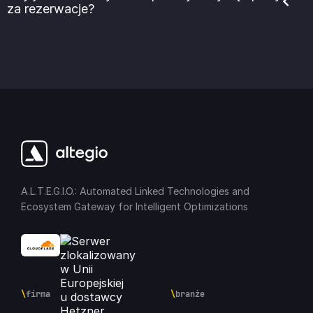
za rezerwacje?
A.L.T.E.G.I.O.: Automated Linked Technologies and
Ecosystem Gateway for Intelligent Optimizations
\
firma
\
branże