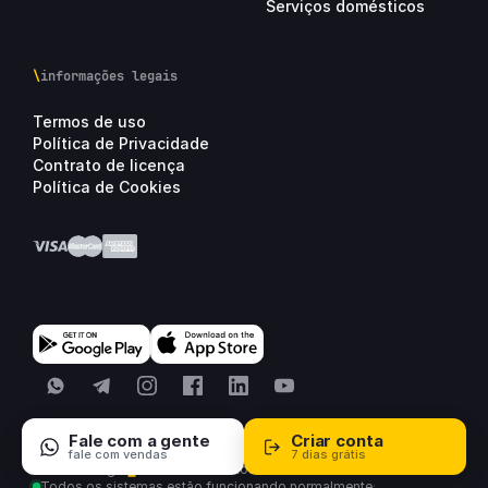
Serviços domésticos
\
informações legais
Termos de uso
Política de Privacidade
Contrato de licença
Política de Cookies
WhatsApp
Telegram
Instagram
Facebook
LinkedIn
YouTube
Fale com a gente
Criar conta
fale com vendas
7 dias grátis
© 2026 altegio
Todos os direitos reservados.
Todos os sistemas estão funcionando normalmente
·