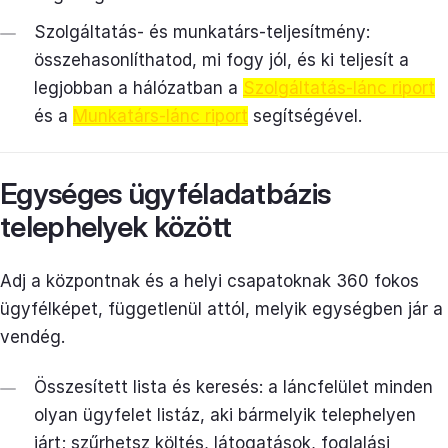
Szolgáltatás- és munkatárs-teljesítmény:
összehasonlíthatod, mi fogy jól, és ki teljesít a
legjobban a hálózatban a
Szolgáltatás-lánc riport
és a
Munkatárs-lánc riport
segítségével.
Egységes ügyféladatbázis
telephelyek között
Adj a központnak és a helyi csapatoknak 360 fokos
ügyfélképet, függetlenül attól, melyik egységben jár a
vendég.
Összesített lista és keresés: a láncfelület minden
olyan ügyfelet listáz, aki bármelyik telephelyen
járt; szűrhetsz költés, látogatások, foglalási