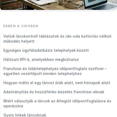
EBBEN A CIKKBEN
Valódi lánckontroll táblázatok és ide-oda kattintás nélküli
működés helyett
Egységes ügyféladatbázis telephelyek között
Hálózati KPI-k, amelyekben megbízhatsz
Franchise és többtelephelyes időpontfoglaló szoftver –
egyetlen vezérlőpult minden telephelyhez
Hogyan indíts el egy láncot órák alatt, nem hónapok alatt
Adatirányítás és hozzáférés-kezelés franchise-oknak
Miért választják a láncok az Altegiót időpontfoglalásra és
operációra
Gyors linkek láncoknak