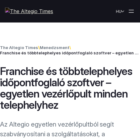
Skip to content
HU
The Altegio Times
\
Menedzsment
\
Franchise és többtelephelyes időpontfoglaló szoftver – egyetlen vezérlőpult minden telephelyhez
Franchise és többtelephelyes
időpontfoglaló szoftver –
egyetlen vezérlőpult minden
telephelyhez
Az Altegio egyetlen vezérlőpultból segít
szabványosítani a szolgáltatásokat, a