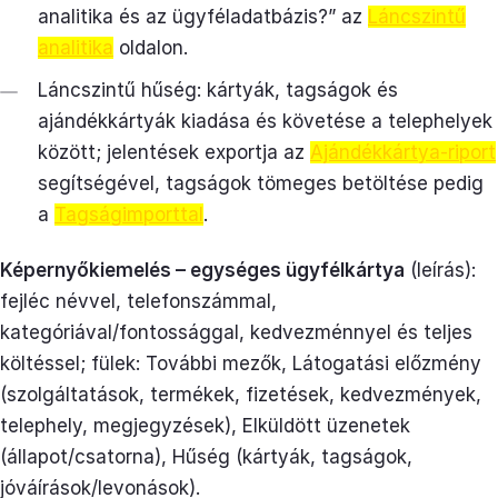
analitika és az ügyféladatbázis?” az
Láncszintű
analitika
oldalon.
Láncszintű hűség: kártyák, tagságok és
ajándékkártyák kiadása és követése a telephelyek
között; jelentések exportja az
Ajándékkártya-riport
segítségével, tagságok tömeges betöltése pedig
a
Tagságimporttal
.
Képernyőkiemelés – egységes ügyfélkártya
(leírás):
fejléc névvel, telefonszámmal,
kategóriával/fontossággal, kedvezménnyel és teljes
költéssel; fülek: További mezők, Látogatási előzmény
(szolgáltatások, termékek, fizetések, kedvezmények,
telephely, megjegyzések), Elküldött üzenetek
(állapot/csatorna), Hűség (kártyák, tagságok,
jóváírások/levonások).