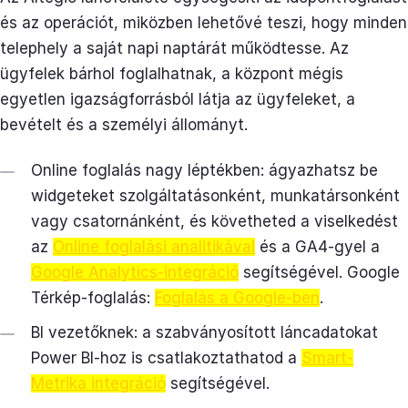
és az operációt, miközben lehetővé teszi, hogy minden
telephely a saját napi naptárát működtesse. Az
ügyfelek bárhol foglalhatnak, a központ mégis
egyetlen igazságforrásból látja az ügyfeleket, a
bevételt és a személyi állományt.
Online foglalás nagy léptékben: ágyazhatsz be
widgeteket szolgáltatásonként, munkatársonként
vagy csatornánként, és követheted a viselkedést
az
Online foglalási analitikával
és a GA4-gyel a
Google Analytics-integráció
segítségével. Google
Térkép-foglalás:
Foglalás a Google-ben
.
BI vezetőknek: a szabványosított láncadatokat
Power BI-hoz is csatlakoztathatod a
Smart-
Metrika integráció
segítségével.