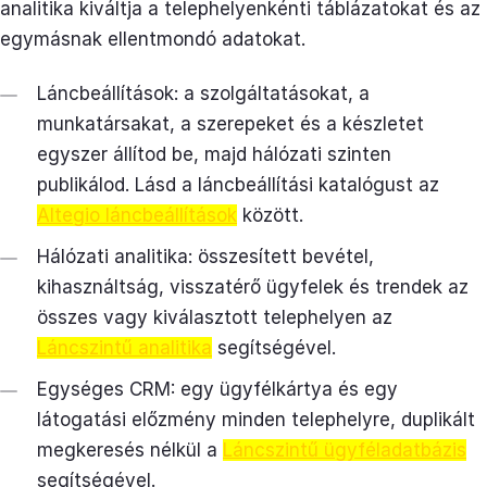
analitika kiváltja a telephelyenkénti táblázatokat és az
egymásnak ellentmondó adatokat.
Láncbeállítások: a szolgáltatásokat, a
munkatársakat, a szerepeket és a készletet
egyszer állítod be, majd hálózati szinten
publikálod. Lásd a láncbeállítási katalógust az
Altegio láncbeállítások
között.
Hálózati analitika: összesített bevétel,
kihasználtság, visszatérő ügyfelek és trendek az
összes vagy kiválasztott telephelyen az
Láncszintű analitika
segítségével.
Egységes CRM: egy ügyfélkártya és egy
látogatási előzmény minden telephelyre, duplikált
megkeresés nélkül a
Láncszintű ügyféladatbázis
segítségével.