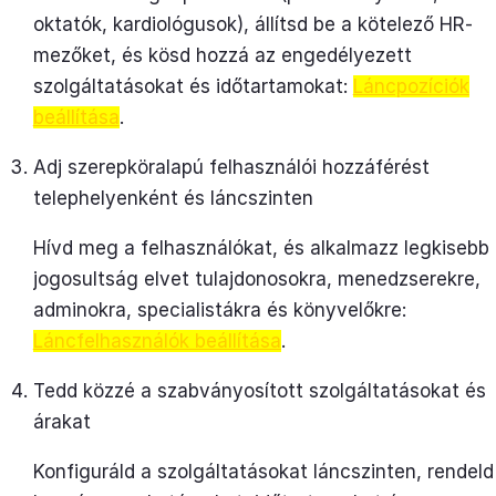
oktatók, kardiológusok), állítsd be a kötelező HR-
mezőket, és kösd hozzá az engedélyezett
szolgáltatásokat és időtartamokat:
Láncpozíciók
beállítása
.
Adj szerepköralapú felhasználói hozzáférést
telephelyenként és láncszinten
Hívd meg a felhasználókat, és alkalmazz legkisebb
jogosultság elvet tulajdonosokra, menedzserekre,
adminokra, specialistákra és könyvelőkre:
Láncfelhasználók beállítása
.
Tedd közzé a szabványosított szolgáltatásokat és
árakat
Konfiguráld a szolgáltatásokat láncszinten, rendeld