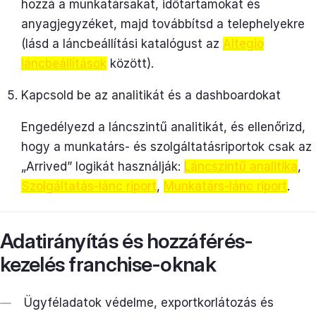
hozzá a munkatársakat, időtartamokat és
anyagjegyzéket, majd továbbítsd a telephelyekre
(lásd a láncbeállítási katalógust az
Altegio
láncbeállítások
között).
Kapcsold be az analitikát és a dashboardokat
Engedélyezd a láncszintű analitikát, és ellenőrizd,
hogy a munkatárs- és szolgáltatásriportok csak az
„Arrived” logikát használják:
Láncszintű analitika
,
Szolgáltatás-lánc riport
,
Munkatárs-lánc riport
.
Adatirányítás és hozzáférés-
kezelés franchise-oknak
Ügyféladatok védelme, exportkorlátozás és