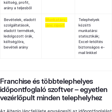
költség, profit,
arány a teljesből
Bevételek, eladott
Munkatárs-
Telephelyek
szolgáltatások,
lánc riport
közötti
eladott termékek,
munkatársi
ledolgozott órák,
statisztikák;
költség/óra,
Excel-letöltés
bevételi arány
biztonságos e-
mail linkkel
Franchise és többtelephelyes
időpontfoglaló szoftver – egyetlen
vezérlőpult minden telephelyhez
Az Altegio láncfelülete egységesíti az időpontfoglalást