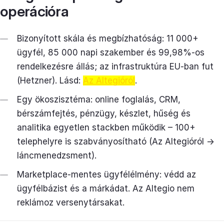
operációra
Bizonyított skála és megbízhatóság: 11 000+
ügyfél, 85 000 napi szakember és 99,98%-os
rendelkezésre állás; az infrastruktúra EU-ban fut
(Hetzner). Lásd:
Az Altegióról
.
Egy ökoszisztéma: online foglalás, CRM,
bérszámfejtés, pénzügy, készlet, hűség és
analitika egyetlen stackben működik – 100+
telephelyre is szabványosítható (Az Altegióról →
láncmenedzsment).
Marketplace-mentes ügyfélélmény: védd az
ügyfélbázist és a márkádat. Az Altegio nem
reklámoz versenytársakat.