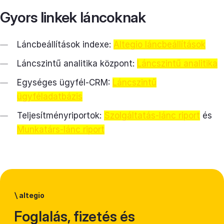
Gyors linkek láncoknak
Láncbeállítások indexe:
Altegio láncbeállítások
Láncszintű analitika központ:
Láncszintű analitika
Egységes ügyfél-CRM:
Láncszintű
ügyféladatbázis
Teljesítményriportok:
Szolgáltatás-lánc riport
és
Munkatárs-lánc riport
\
altegio
Foglalás, fizetés és