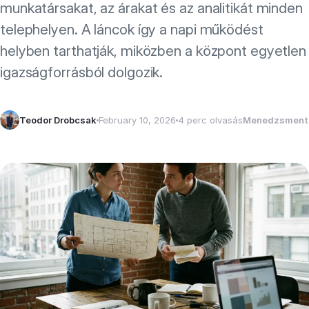
munkatársakat, az árakat és az analitikát minden
telephelyen. A láncok így a napi működést
helyben tarthatják, miközben a központ egyetlen
igazságforrásból dolgozik.
Teodor Drobcsak
February 10, 2026
4 perc olvasás
Menedzsment