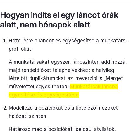
Hogyan indíts el egy láncot órák
alatt, nem hónapok alatt
Hozd létre a láncot és egységesítsd a munkatárs-
profilokat
A munkatársakat egyszer, láncszinten add hozzá,
majd rendeld őket telephelyekhez; a helyileg
létrejött duplikátumokat az irreverzibilis „Merge”
művelettel egyesítheted:
Munkatársak láncba
egyesítése és egységesítése
.
Modellezd a pozíciókat és a kötelező mezőket
hálózati szinten
Határozd meg a pozíciókat (például stylistok,