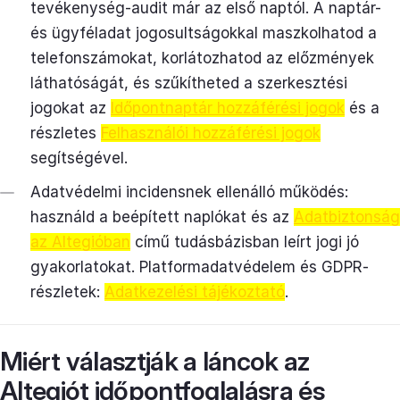
tevékenység-audit már az első naptól. A naptár-
és ügyféladat jogosultságokkal maszkolhatod a
telefonszámokat, korlátozhatod az előzmények
láthatóságát, és szűkítheted a szerkesztési
jogokat az
Időpontnaptár hozzáférési jogok
és a
részletes
Felhasználói hozzáférési jogok
segítségével.
Adatvédelmi incidensnek ellenálló működés:
használd a beépített naplókat és az
Adatbiztonság
az Altegióban
című tudásbázisban leírt jogi jó
gyakorlatokat. Platformadatvédelem és GDPR-
részletek:
Adatkezelési tájékoztató
.
Miért választják a láncok az
Altegiót időpontfoglalásra és