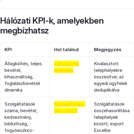
Hálózati KPI-k, amelyekben
megbízhatsz
KPI
Hol találod
Megjegyzés
Átlagköltés, teljes
Láncszintű
Kiválasztott
bevétel,
analitika
telephelyekre
kihasználtság,
összesítve; az
foglalási/bevételi
egyedi ügyfelek
dinamika
deduplikálva
Szolgáltatások
Szolgáltatás-
Szolgáltatások
száma, bevétel,
lánc riport
összehasonlítása
kedvezmény,
telephelyek
bérköltség,
között; export
fogyóeszköz-
Excelbe