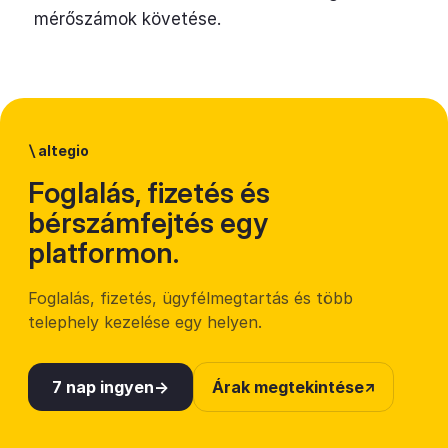
mérőszámok követése.
\
altegio
Foglalás, fizetés és
bérszámfejtés egy
platformon.
Foglalás, fizetés, ügyfélmegtartás és több
telephely kezelése egy helyen.
7 nap ingyen
Árak megtekintése