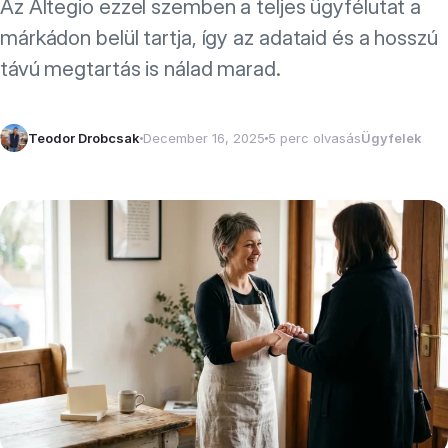
Az Altegio ezzel szemben a teljes ügyfélutat a
márkádon belül tartja, így az adataid és a hosszú
távú megtartás is nálad marad.
Teodor Drobcsak
December 16, 2025
5 perc olvasás
Ügyfelek