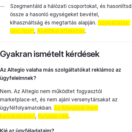
Szegmentáld a hálózati csoportokat, és hasonlítsd
össze a hasonló egységeket bevétel,
kihasználtság és megtartás alapján.
Szolgáltatás-
lánc riport
,
Analitikai áttekintés
.
Gyakran ismételt kérdések
Az Altegio valaha más szolgáltatókat reklámoz az
ügyfeleimnek?
Nem. Az Altegio nem működtet fogyasztói
marketplace-et, és nem ajánl versenytársakat az
ügyfélfolyamatokban.
Az Altegióról (nem
kannibalizálás)
,
Kutatási cikk
.
Kié az ügyféladataim?