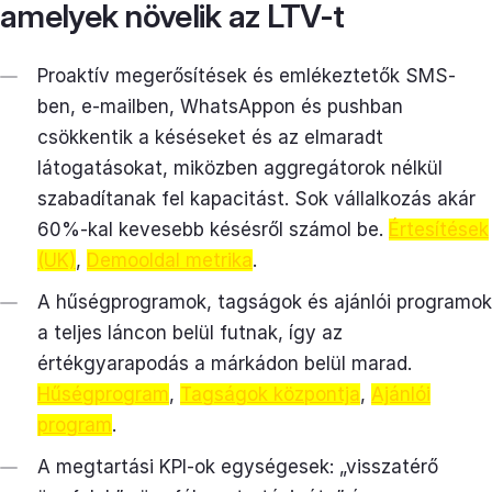
amelyek növelik az LTV-t
Proaktív megerősítések és emlékeztetők SMS-
ben, e-mailben, WhatsAppon és pushban
csökkentik a késéseket és az elmaradt
látogatásokat, miközben aggregátorok nélkül
szabadítanak fel kapacitást. Sok vállalkozás akár
60%-kal kevesebb késésről számol be.
Értesítések
(UK)
,
Demooldal metrika
.
A hűségprogramok, tagságok és ajánlói programok
a teljes láncon belül futnak, így az
értékgyarapodás a márkádon belül marad.
Hűségprogram
,
Tagságok központja
,
Ajánlói
program
.
A megtartási KPI-ok egységesek: „visszatérő