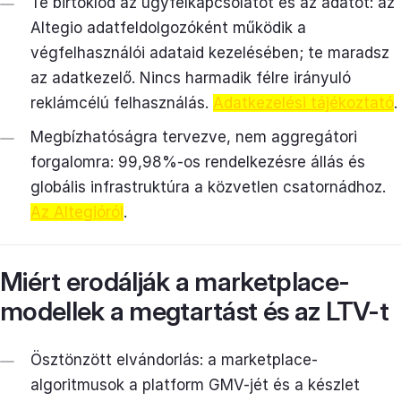
Te birtoklod az ügyfélkapcsolatot és az adatot: az
Altegio adatfeldolgozóként működik a
végfelhasználói adataid kezelésében; te maradsz
az adatkezelő. Nincs harmadik félre irányuló
reklámcélú felhasználás.
Adatkezelési tájékoztató
.
Megbízhatóságra tervezve, nem aggregátori
forgalomra: 99,98%-os rendelkezésre állás és
globális infrastruktúra a közvetlen csatornádhoz.
Az Altegióról
.
Miért erodálják a marketplace-
modellek a megtartást és az LTV-t
Ösztönzött elvándorlás: a marketplace-
algoritmusok a platform GMV-jét és a készlet