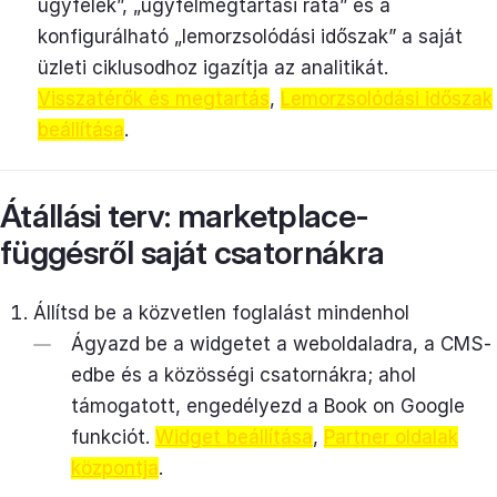
ügyfelek”, „ügyfélmegtartási ráta” és a
konfigurálható „lemorzsolódási időszak” a saját
üzleti ciklusodhoz igazítja az analitikát.
Visszatérők és megtartás
,
Lemorzsolódási időszak
beállítása
.
Átállási terv: marketplace-
függésről saját csatornákra
Állítsd be a közvetlen foglalást mindenhol
Ágyazd be a widgetet a weboldaladra, a CMS-
edbe és a közösségi csatornákra; ahol
támogatott, engedélyezd a Book on Google
funkciót.
Widget beállítása
,
Partner oldalak
központja
.