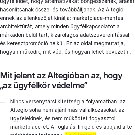
ügyfeleidet, hogy alternatívákat böngésszenek, árakat
hasonlítsanak össze, és továbbálljanak. Az Altegio
ennek az ellenkezőjét kínálja: marketplace-mentes
architektúrát, amely minden ügyfélkapcsolatot a
márkádon belül tart, kizárólagos adatszuverenitással
és keresztpromóció nélkül. Ez az oldal megmutatja,
hogyan működik, mit véd, és hogyan lehet bevezetni.
Mit jelent az Altegióban az, hogy
„az ügyfélkör védelme”
Nincs versenytársi kitettség a folyamatban: az
Altegio soha nem ajánl más vállalkozásokat az
ügyfeleidnek, és nem működtet fogyasztói
marketplace-et. A foglalási linkjeid és appjaid a te