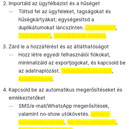
Importáld az ügyfélbázist és a hűséget
Töltsd fel az ügyfeleket, tagságokat és
hűségkártyákat; egységesítsd a
duplikátumokat láncszinten.
Ügyfélimport
,
Tagságimport
,
Hűségkártyák kiadása
.
Zárd le a hozzáférést és az átláthatóságot
Hozz létre egyedi felhasználói fiókokat,
minimalizáld az exportjogokat, és kapcsold be
az adatnaplózást.
Felhasználók és jogok
,
Adatbiztonság
.
Kapcsold be az automatikus megerősítéseket és
emlékeztetőket
SMS/e-mail/WhatsApp megerősítések,
valamint no-show utókövetés.
Időpont-
megerősítés kérése
,
No-show utókövetés
,