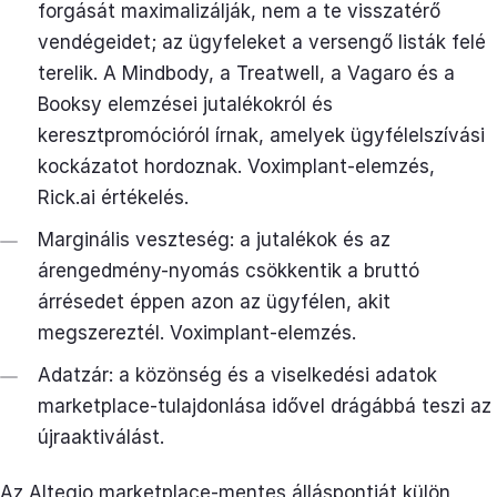
forgását maximalizálják, nem a te visszatérő
vendégeidet; az ügyfeleket a versengő listák felé
terelik. A Mindbody, a Treatwell, a Vagaro és a
Booksy elemzései jutalékokról és
keresztpromócióról írnak, amelyek ügyfélelszívási
kockázatot hordoznak. Voximplant-elemzés,
Rick.ai értékelés.
Marginális veszteség: a jutalékok és az
árengedmény-nyomás csökkentik a bruttó
árrésedet éppen azon az ügyfélen, akit
megszereztél. Voximplant-elemzés.
Adatzár: a közönség és a viselkedési adatok
marketplace-tulajdonlása idővel drágábbá teszi az
újraaktiválást.
Az Altegio marketplace-mentes álláspontját külön