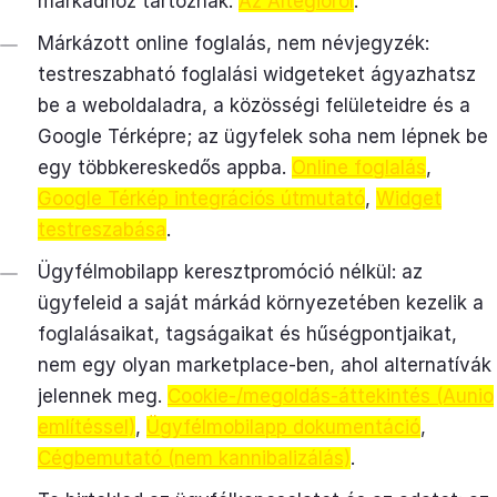
márkádhoz tartoznak.
Az Altegióról
.
Márkázott online foglalás, nem névjegyzék:
testreszabható foglalási widgeteket ágyazhatsz
be a weboldaladra, a közösségi felületeidre és a
Google Térképre; az ügyfelek soha nem lépnek be
egy többkereskedős appba.
Online foglalás
,
Google Térkép integrációs útmutató
,
Widget
testreszabása
.
Ügyfélmobilapp keresztpromóció nélkül: az
ügyfeleid a saját márkád környezetében kezelik a
foglalásaikat, tagságaikat és hűségpontjaikat,
nem egy olyan marketplace-ben, ahol alternatívák
jelennek meg.
Cookie-/megoldás-áttekintés (Aunio
említéssel)
,
Ügyfélmobilapp dokumentáció
,
Cégbemutató (nem kannibalizálás)
.