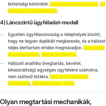
biztonsági kontrollok.
Adatkezelési tájékoztató
,
Az
Altegio-ról: infrastruktúra
.
4) Láncszintű ügyféladat-modell
Egyetlen ügyfélazonosság a telephelyek között,
hogy ne legyen duplikált megkeresés, és a hálózat
teljes élettartam-értéke megmaradjon.
Láncszintű
ügyféladatbázis
,
Ügyfél lánckártya
.
Hálózati analitika (megtartás, bevétel,
kihasználtság) egységes ügyfelekre számolva,
nem széteső listákra.
Láncszintű analitika
áttekintése
,
Munkatárs-lánc riport
.
Olyan megtartási mechanikák,