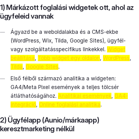
1) Márkázott foglalási widgetek ott, ahol az
ügyfeleid vannak
Ágyazd be a weboldalakba és a CMS-ekbe
(WordPress, Wix, Tilda, Google Sites), ügyfél-
vagy szolgáltatásspecifikus linkekkel.
Widget
beállítása
,
Több widget egy oldalon
,
WordPress
,
Tilda
,
Google Sites
.
Első félből származó analitika a widgeten:
GA4/Meta Pixel események a teljes tölcsér
átláthatóságához.
Analitikai események
,
GA4-
integráció
,
Online foglalási analitika
.
2) Ügyfélapp (Aunio/márkaapp)
keresztmarketing nélkül