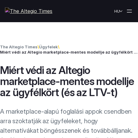
Skip to content
HU
The Altegio Times
\
Ügyfelek
\
Miért védi az Altegio marketplace-mentes modellje az ügyfélkört (és az LTV-t)
Miért védi az Altegio
marketplace-mentes modellje
az ügyfélkört (és az LTV-t)
A marketplace-alapú foglalási appok csendben
arra szoktatják az ügyfeleket, hogy
alternatívákat böngésszenek és továbbálljanak.