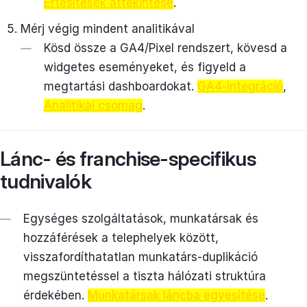
Értesítések áttekintése
.
Mérj végig mindent analitikával
Kösd össze a GA4/Pixel rendszert, kövesd a
widgetes eseményeket, és figyeld a
megtartási dashboardokat.
GA4-integráció
,
Analitikai csomag
.
Lánc- és franchise-specifikus
tudnivalók
Egységes szolgáltatások, munkatársak és
hozzáférések a telephelyek között,
visszafordíthatatlan munkatárs-duplikáció
megszüntetéssel a tiszta hálózati struktúra
érdekében.
Munkatársak láncba egyesítése
.