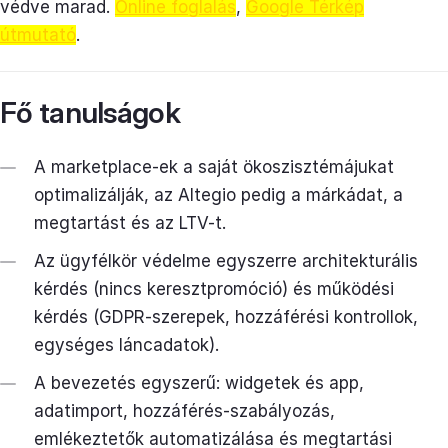
védve marad.
Online foglalás
,
Google Térkép
útmutató
.
Fő tanulságok
A marketplace-ek a saját ökoszisztémájukat
optimalizálják, az Altegio pedig a márkádat, a
megtartást és az LTV-t.
Az ügyfélkör védelme egyszerre architekturális
kérdés (nincs keresztpromóció) és működési
kérdés (GDPR-szerepek, hozzáférési kontrollok,
egységes láncadatok).
A bevezetés egyszerű: widgetek és app,
adatimport, hozzáférés-szabályozás,
emlékeztetők automatizálása és megtartási