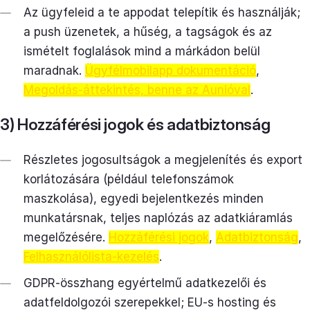
Az ügyfeleid a te appodat telepítik és használják;
a push üzenetek, a hűség, a tagságok és az
ismételt foglalások mind a márkádon belül
maradnak.
Ügyfélmobilapp dokumentáció
,
Megoldás-áttekintés, benne az Aunióval
.
3) Hozzáférési jogok és adatbiztonság
Részletes jogosultságok a megjelenítés és export
korlátozására (például telefonszámok
maszkolása), egyedi bejelentkezés minden
munkatársnak, teljes naplózás az adatkiáramlás
megelőzésére.
Hozzáférési jogok
,
Adatbiztonság
,
Felhasználólista-kezelés
.
GDPR-összhang egyértelmű adatkezelői és
adatfeldolgozói szerepekkel; EU-s hosting és