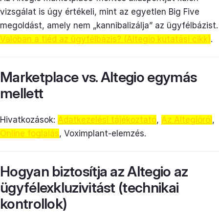
vizsgálat is úgy értékeli, mint az egyetlen Big Five
megoldást, amely nem „kannibalizálja” az ügyfélbázist.
Valóban a tiéd az ügyfélbázis? (Altegio kutatási cikk)
.
Marketplace vs. Altegio egymás
mellett
Hivatkozások:
Adatkezelési tájékoztató
,
Az Altegióról
,
Online foglalás
, Voximplant-elemzés.
Hogyan biztosítja az Altegio az
ügyfélexkluzivitást (technikai
kontrollok)