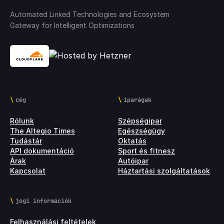
Automated Linked Technologies and Ecosystem
Gateway for Intelligent Optimizations
cég
iparágak
Rólunk
Szépségipar
The Altegio Times
Egészségügy
Tudástár
Oktatás
API dokumentáció
Sport és fitnesz
Árak
Autóipar
Kapcsolat
Háztartási szolgáltatások
jogi információk
Felhasználási feltételek