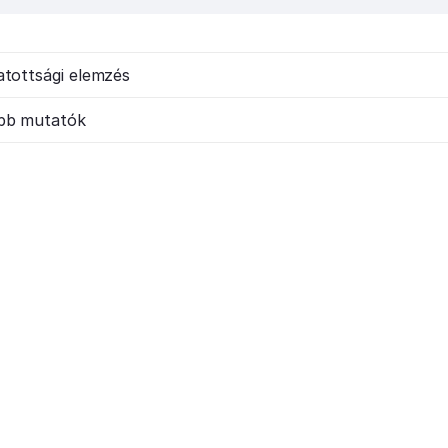
atottsági elemzés
bb mutatók