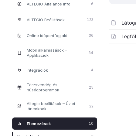
ALTEGIO Általános info
6
ALTEGIO Beállítások
123
Látog
Online időpontfoglaló
36
Legfő
Mobil alkalmazások –
34
Applikációk
Integrációk
4
Törzsvendég és
25
hűségprogramok
Altegio beállítások – Üzlet
22
láncoknak
Elemezések
10