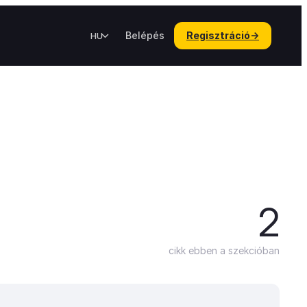
Belépés
Regisztráció
→
HU
2
cikk ebben a szekcióban