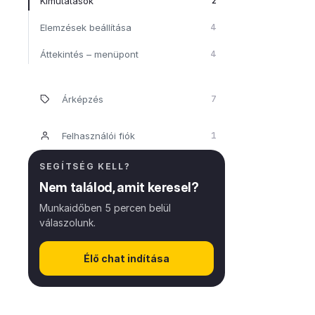
Kimutatások
2
Elemzések beállítása
4
Áttekintés – menüpont
4
Árképzés
7
Felhasználói fiók
1
SEGÍTSÉG KELL?
Nem találod, amit keresel?
Munkaidőben 5 percen belül
válaszolunk.
Élő chat indítása