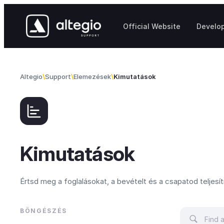
Skip to content
Official Website
Develo
Altegio
Support
Elemezések
Kimutatások
Kimutatások
Értsd meg a foglalásokat, a bevételt és a csapatod teljesí
BÖNGÉSZÉS