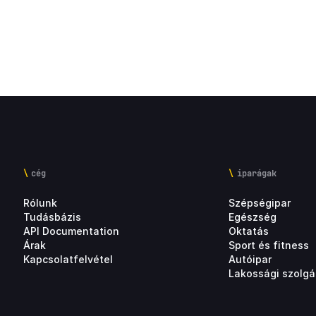
cég
iparágak
Rólunk
Szépségipar
Tudásbázis
Egészség
API Documentation
Oktatás
Árak
Sport és fitness
Kapcsolatfelvétel
Autóipar
Lakossági szolgá