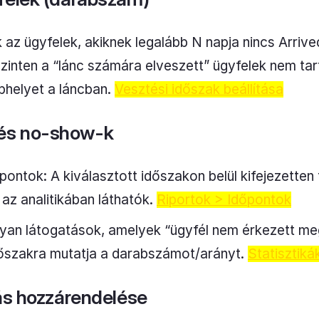
 az ügyfelek, akiknek legalább N napja nincs Arrived
zinten a “lánc számára elveszett” ügyfelek nem tar
phelyet a láncban.
Vesztési időszak beállítása
és no-show-k
ontok: A kiválasztott időszakon belül kifejezetten t
 az analitikában láthatók.
Riportok > Időpontok
an látogatások, amelyek “ügyfél nem érkezett meg
dőszakra mutatja a darabszámot/arányt.
Statisztikák
rás hozzárendelése