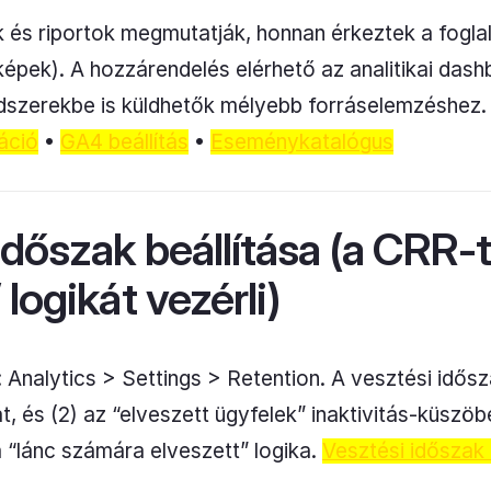
és riportok megmutatják, honnan érkeztek a foglal
képek). A hozzárendelés elérhető az analitikai d
szerekbe is küldhetők mélyebb forráselemzéshez
ráció
•
GA4 beállítás
•
Eseménykatalógus
időszak beállítása (a CRR-t
logikát vezérli)
e: Analytics > Settings > Retention. A vesztési idő
t, és (2) az “elveszett ügyfelek” inaktivitás-küszöb
a “lánc számára elveszett” logika.
Vesztési időszak 