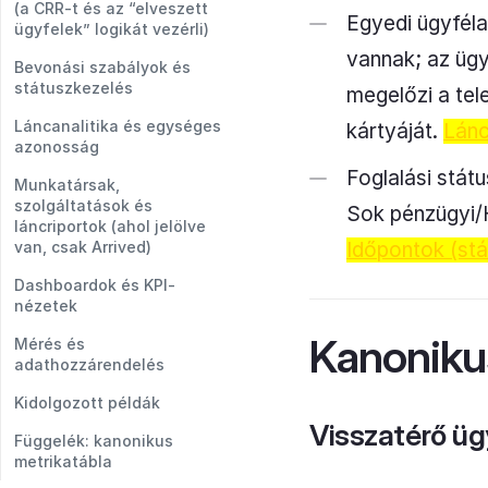
(a CRR-t és az “elveszett
Egyedi ügyféla
ügyfelek” logikát vezérli)
vannak; az ügy
Bevonási szabályok és
státuszkezelés
megelőzi a tel
Láncanalitika és egységes
kártyáját.
Lánc
azonosság
Foglalási stát
Munkatársak,
szolgáltatások és
Sok pénzügyi/H
láncriportok (ahol jelölve
Időpontok (stá
van, csak Arrived)
Dashboardok és KPI-
nézetek
Kanoniku
Mérés és
adathozzárendelés
Kidolgozott példák
Visszatérő üg
Függelék: kanonikus
metrikatábla