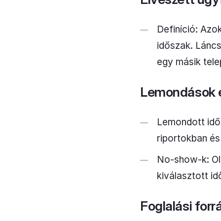
Definíció: Azok
időszak. Láncs
egy másik tele
Lemondások 
Lemondott időp
riportokban és
No-show-k: Oly
kiválasztott i
Foglalási for