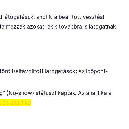
 látogatásuk, ahol N a beállított vesztési
talmazzák azokat, akik továbbra is látogatnak
örölt/eltávolított látogatások; az időpont-
” (No-show) státuszt kaptak. Az analitika a
 és analitika