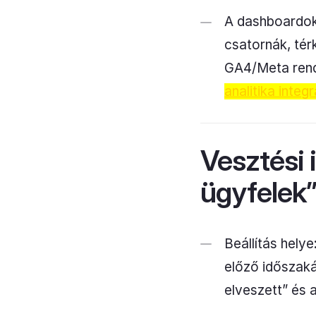
A dashboardok 
csatornák, tér
GA4/Meta rend
analitika integ
Vesztési 
ügyfelek” 
Beállítás hely
előző időszaká
elveszett” és 