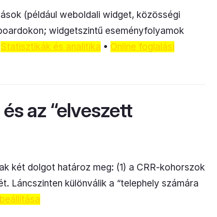
ások (például weboldali widget, közösségi
ashboardokon; widgetszintű eseményfolyamok
.
Statisztikák és analitika
•
Online foglalási
 és az “elveszett
szak két dolgot határoz meg: (1) a CRR-kohorszok
ét. Láncszinten különválik a “telephely számára
beállítása