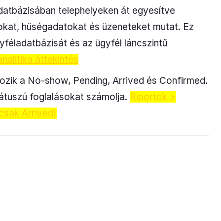
adatbázisában telephelyeken át egyesítve
ásokat, hűségadatokat és üzeneteket mutat. Ez
yféladatbázisát és az ügyfél láncszintű
nalitika áttekintés
tozik a No-show, Pending, Arrived és Confirmed.
státuszú foglalásokat számolja.
Riportok >
csak Arrived)