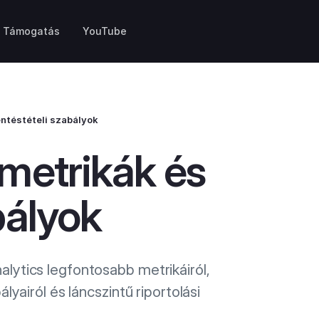
Támogatás
YouTube
entéstételi szabályok
 metrikák és
bályok
lytics legfontosabb metrikáiról,
lyairól és láncszintű riportolási