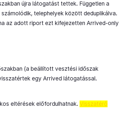
őszakban újra látogatást tettek. Független a
n számolódik, telephelyek között deduplikálva.
a az adott riport ezt kifejezetten Arrived-only
szakban (a beállított vesztési időszak
visszatértek egy Arrived látogatással.
kos eltérések előfordulhatnak.
Visszatérő