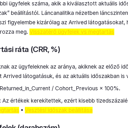
bbi ügyfelek száma, akik a kiválasztott aktuális id
zak” beállítástól. Láncanalitika nézetben láncszinte
zi figyelembe kizárólag az Arrived látogatásokat, h
tározza meg.
Visszatérő ügyfelek vs megtartás
ási ráta (CRR, %)
knak az ügyfeleknek az aránya, akiknek az előző idő
t Arrived látogatásuk, és az aktuális időszakban is 
 Returned_in_Current / Cohort_Previous × 100%.
Az értékek kerekítettek, ezért kisebb tizedszázalé
egtartás
•
Vesztési időszak beállítása
felek (darabszám)