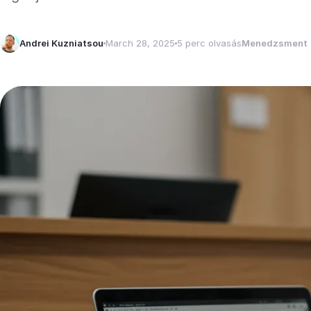
Andrei Kuzniatsou
March 28, 2025
5 perc olvasás
Menedzsment