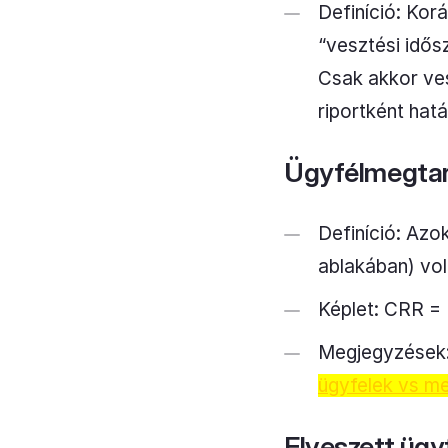
Definíció: Korá
“vesztési idős
Csak akkor ves
riportként ha
Ügyfélmegtart
Definíció: Azo
ablakában) vol
Képlet: CRR =
Megjegyzések: 
ügyfelek vs m
Elveszett ügy