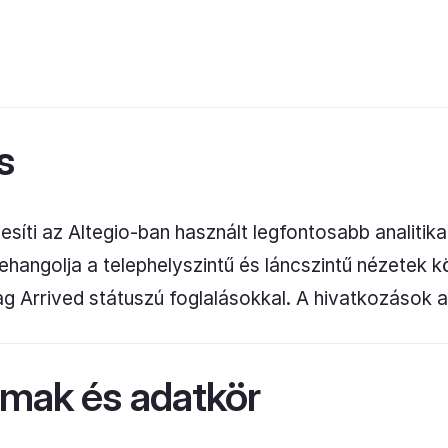
s
esíti az Altegio-ban használt legfontosabb analitika
hangolja a telephelyszintű és láncszintű nézetek k
g Arrived státuszú foglalásokkal. A hivatkozások 
lmak és adatkör