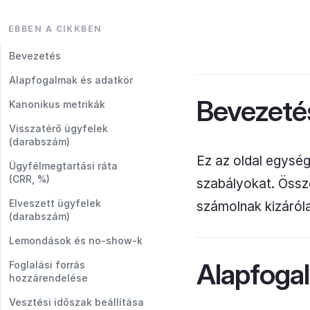
EBBEN A CIKKBEN
Bevezetés
Alapfogalmak és adatkör
Bevezeté
Kanonikus metrikák
Visszatérő ügyfelek
(darabszám)
Ez az oldal egység
Ügyfélmegtartási ráta
(CRR, %)
szabályokat. Össze
Elveszett ügyfelek
számolnak kizáróla
(darabszám)
Lemondások és no-show-k
Alapfoga
Foglalási forrás
hozzárendelése
Vesztési időszak beállítása