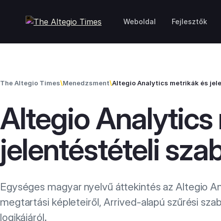
Skip to content
Weboldal
Fejlesztők
The Altegio Times
\
Menedzsment
\
Altegio Analytics metrikák és jel
Altegio Analytics
jelentéstételi sza
Egységes magyar nyelvű áttekintés az Altegio Ana
megtartási képleteiről, Arrived-alapú szűrési szabá
logikájáról.