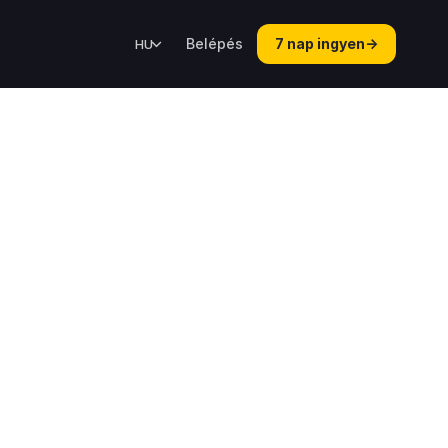
Belépés
7 nap ingyen
→
HU