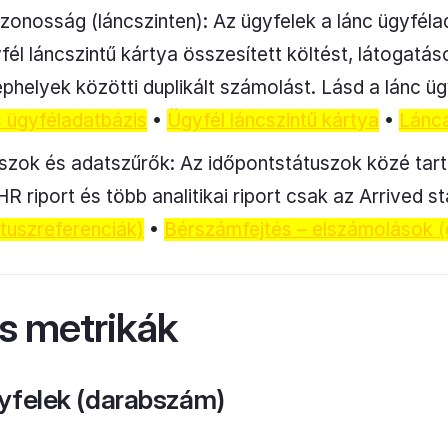
zonosság (láncszinten): Az ügyfelek a lánc ügyfél
fél láncszintű kártya összesített költést, látogat
ephelyek közötti duplikált számolást. Lásd a lánc üg
 ügyféladatbázis
•
Ügyfél láncszintű kártya
•
Lánca
uszok és adatszűrők: Az időpontstátuszok közé tar
R riport és több analitikai riport csak az Arrived 
tuszreferenciák)
•
Bérszámfejtés – elszámolások (
s metrikák
yfelek (darabszám)