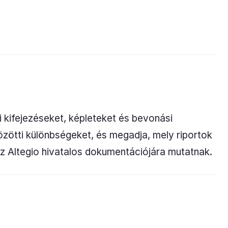
i kifejezéseket, képleteket és bevonási
özötti különbségeket, és megadja, mely riportok
az Altegio hivatalos dokumentációjára mutatnak.