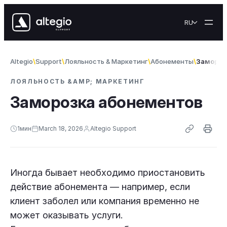
Skip to content
RU
Altegio
Support
Лояльность & Maркетинг
Абонементы
Замороз
ЛОЯЛЬНОСТЬ &AMP; MAРКЕТИНГ
Заморозка абонементов
1
мин
March 18, 2026
Altegio Support
Иногда бывает необходимо приостановить
действие абонемента — например, если
клиент заболел или компания временно не
может оказывать услуги.