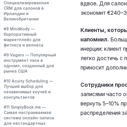
вдвое. Для салон
Специализированная
CRM для салонов в
экономит €240–30
Ирландии и
Великобритании
#8 Mindbody —
Клиенты, которы
Корпоративный
напомнил.
Больши
маркетплейс для
фитнеса и велнеса
инерции: клиент 
#9 Vagaro — Популярный
легко достичь с
инструмент «все в
одном», созданный для
приносит дополни
рынка США
#10 Acuity Scheduling —
Сотрудники прос
Лучший выбор для
независимых коучей и
записями часто 
консультантов
вернуть 5–10% пр
#11 SimplyBook.me —
распределения за
Самая настраиваемая
система онлайн-записи
для нестандартных