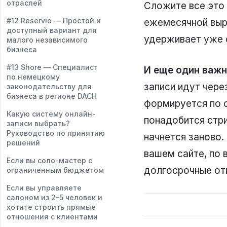
отраслей
Сложите все это 
#12 Reservio — Простой и
ежемесячной выру
доступный вариант для
удерживает уже 
малого независимого
бизнеса
#13 Shore — Специалист
И еще один важн
по немецкому
записи идут чере
законодательству для
бизнеса в регионе DACH
формируется по о
Какую систему онлайн-
понадобится стри
записи выбрать?
Руководство по принятию
начнется заново.
решений
вашем сайте, по 
Если вы соло-мастер с
долгосрочные отн
ограниченным бюджетом
Если вы управляете
салоном из 2–5 человек и
хотите строить прямые
отношения с клиентами