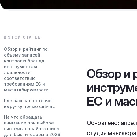
В ЭТОЙ СТАТЬЕ
Обзор и рейтинг по
объему записей,
контролю бренда,
инструментам
Обзор и 
лояльности,
соответствию
инструм
требованиям ЕС и
масштабируемости
ЕС и ма
Где ваш салон теряет
выручку прямо сейчас
На что обращать
Обновлено: апрел
внимание при выборе
системы онлайн-записи
студия маникюра 
для бьюти-сферы в 2026