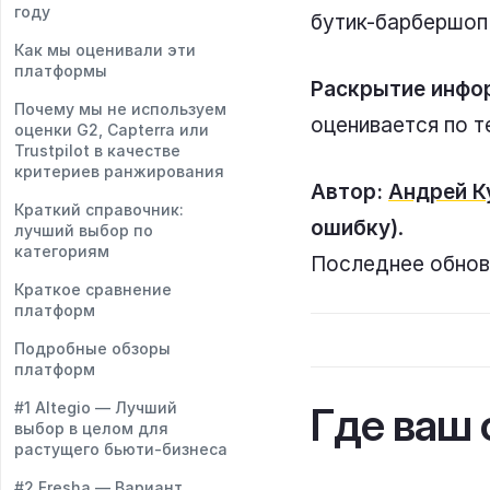
году
бутик-барбершоп
Как мы оценивали эти
платформы
Раскрытие инфо
Почему мы не используем
оценивается по т
оценки G2, Capterra или
Trustpilot в качестве
критериев ранжирования
Автор:
Андрей К
Краткий справочник:
ошибку)
.
лучший выбор по
категориям
Последнее обновл
Краткое сравнение
платформ
Подробные обзоры
платформ
#1 Altegio — Лучший
Где ваш 
выбор в целом для
растущего бьюти-бизнеса
#2 Fresha — Вариант