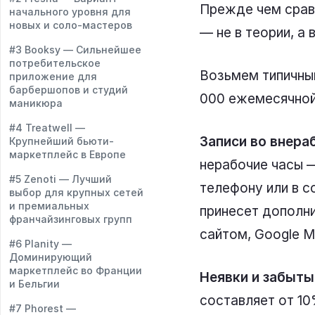
Прежде чем сравн
начального уровня для
новых и соло-мастеров
— не в теории, а
#3 Booksy — Сильнейшее
потребительское
Возьмем типичный
приложение для
барбершопов и студий
000 ежемесячной 
маникюра
#4 Treatwell —
Записи во внера
Крупнейший бьюти-
маркетплейс в Европе
нерабочие часы —
#5 Zenoti — Лучший
телефону или в с
выбор для крупных сетей
и премиальных
принесет дополни
франчайзинговых групп
сайтом, Google M
#6 Planity —
Доминирующий
маркетплейс во Франции
Неявки и забыты
и Бельгии
составляет от 1
#7 Phorest —