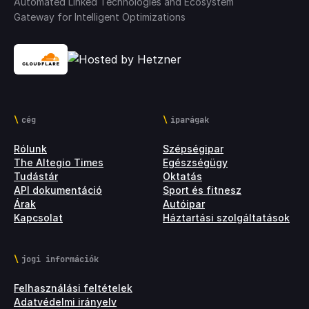
Automated Linked Technologies and Ecosystem
Gateway for Intelligent Optimizations
cég
iparágak
Rólunk
Szépségipar
The Altegio Times
Egészségügy
Tudástár
Oktatás
API dokumentáció
Sport és fitnesz
Árak
Autóipar
Kapcsolat
Háztartási szolgáltatások
jogi információk
Felhasználási feltételek
Adatvédelmi irányelv