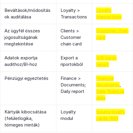
Beváltások/módosítás
Loyalty >
Loyalty
ok auditálása
Transactions
transactions
Az ügyfél összes
Clients >
Customer chain
jogosultságának
Customer
card
megtekintése
chain card
Adatok exportja
Export a
Gift cards
audithoz/BI-hoz
riportokból
report
Pénzügyi egyeztetés
Finance >
Financial
Documents;
documents
,
Daily report
Daily financial
data
Kártyák kibocsátása
Loyalty
Issuing loyalty
(felületlogika,
modul
cards (KB)
tömeges minták)