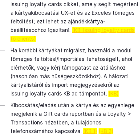
Issuing loyalty cards cikket, amely segít megérteni
a kártyakibocsátási UX-et és az Exceles tömeges
feltöltést; ezt lehet az ajándékkártya-
beállításodhoz igazítani.
(KB: Issuing loyalty cards
to clients)
Ha korábbi kártyákat migrálsz, használd a modul
tömeges feltöltési/importálási lehetőségeit, ahol
elérhetők, vagy kérj támogatást az átálláshoz
(hasonlóan más hűségeszközökhöz). A hálózati
kártyalistáról és import megjegyzésekről az
Issuing loyalty cards KB ad támpontot.
(KB)
Kibocsátás/eladás után a kártya és az egyenlege
megjelenik a Gift cards reportban és a Loyalty >
Transactions nézetben, a tulajdonos
telefonszámához kapcsolva.
(KB 1)
(KB 2)