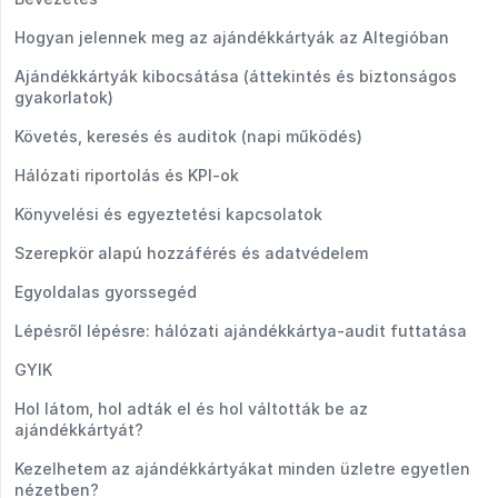
Hogyan jelennek meg az ajándékkártyák az Altegióban
Ajándékkártyák kibocsátása (áttekintés és biztonságos
gyakorlatok)
Követés, keresés és auditok (napi működés)
Hálózati riportolás és KPI-ok
Könyvelési és egyeztetési kapcsolatok
Szerepkör alapú hozzáférés és adatvédelem
Egyoldalas gyorssegéd
Lépésről lépésre: hálózati ajándékkártya-audit futtatása
GYIK
Hol látom, hol adták el és hol váltották be az
ajándékkártyát?
Kezelhetem az ajándékkártyákat minden üzletre egyetlen
nézetben?