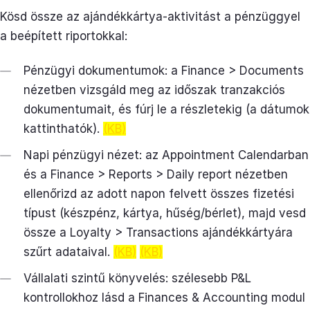
Kösd össze az ajándékkártya-aktivitást a pénzüggyel
a beépített riportokkal:
Pénzügyi dokumentumok: a Finance > Documents
nézetben vizsgáld meg az időszak tranzakciós
dokumentumait, és fúrj le a részletekig (a dátumok
kattinthatók).
(KB)
Napi pénzügyi nézet: az Appointment Calendarban
és a Finance > Reports > Daily report nézetben
ellenőrizd az adott napon felvett összes fizetési
típust (készpénz, kártya, hűség/bérlet), majd vesd
össze a Loyalty > Transactions ajándékkártyára
szűrt adataival.
(KB)
(KB)
Vállalati szintű könyvelés: szélesebb P&L
kontrollokhoz lásd a Finances & Accounting modul