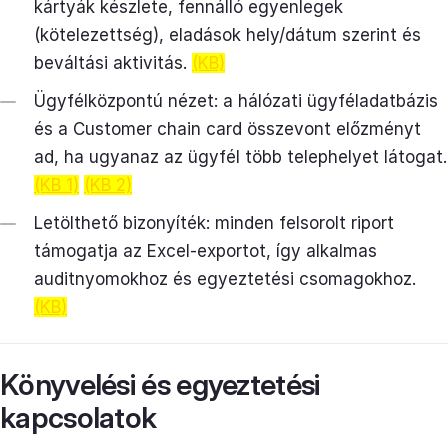
kártyák készlete, fennálló egyenlegek
(kötelezettség), eladások hely/dátum szerint és
beváltási aktivitás.
(KB)
Ügyfélközpontú nézet: a hálózati ügyféladatbázis
és a Customer chain card összevont előzményt
ad, ha ugyanaz az ügyfél több telephelyet látogat.
(KB 1)
(KB 2)
Letölthető bizonyíték: minden felsorolt riport
támogatja az Excel-exportot, így alkalmas
auditnyomokhoz és egyeztetési csomagokhoz.
(KB)
Könyvelési és egyeztetési
kapcsolatok