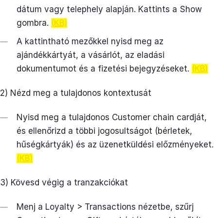
dátum vagy telephely alapján. Kattints a Show
gombra.
(KB)
A kattintható mezőkkel nyisd meg az
ajándékkártyát, a vásárlót, az eladási
dokumentumot és a fizetési bejegyzéseket.
(KB)
2) Nézd meg a tulajdonos kontextusát
Nyisd meg a tulajdonos Customer chain cardját,
és ellenőrizd a többi jogosultságot (bérletek,
hűségkártyák) és az üzenetküldési előzményeket.
(KB)
3) Kövesd végig a tranzakciókat
Menj a Loyalty > Transactions nézetbe, szűrj