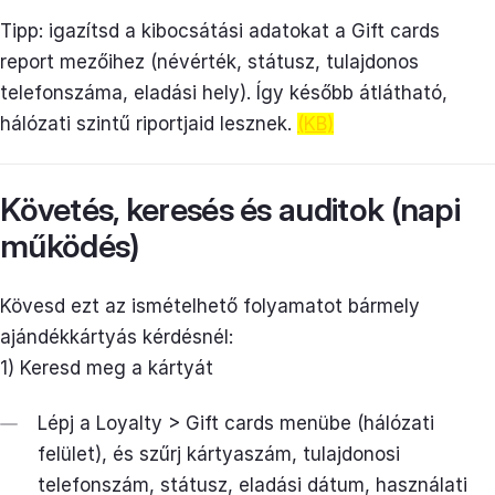
Tipp: igazítsd a kibocsátási adatokat a Gift cards
report mezőihez (névérték, státusz, tulajdonos
telefonszáma, eladási hely). Így később átlátható,
hálózati szintű riportjaid lesznek.
(KB)
Követés, keresés és auditok (napi
működés)
Kövesd ezt az ismételhető folyamatot bármely
ajándékkártyás kérdésnél:
1) Keresd meg a kártyát
Lépj a Loyalty > Gift cards menübe (hálózati
felület), és szűrj kártyaszám, tulajdonosi
telefonszám, státusz, eladási dátum, használati