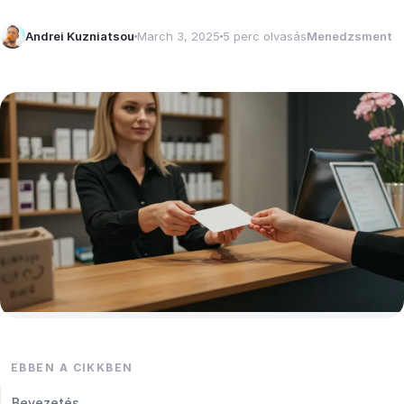
Andrei Kuzniatsou
March 3, 2025
5 perc olvasás
Menedzsment
EBBEN A CIKKBEN
Bevezetés