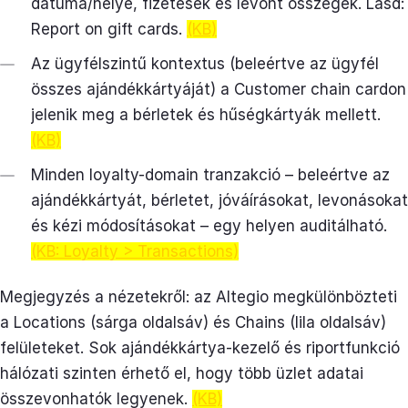
dátuma/helye, fizetések és levont összegek. Lásd:
Report on gift cards.
(KB)
Az ügyfélszintű kontextus (beleértve az ügyfél
összes ajándékkártyáját) a Customer chain cardon
jelenik meg a bérletek és hűségkártyák mellett.
(KB)
Minden loyalty-domain tranzakció – beleértve az
ajándékkártyát, bérletet, jóváírásokat, levonásokat
és kézi módosításokat – egy helyen auditálható.
(KB: Loyalty > Transactions)
Megjegyzés a nézetekről: az Altegio megkülönbözteti
a Locations (sárga oldalsáv) és Chains (lila oldalsáv)
felületeket. Sok ajándékkártya-kezelő és riportfunkció
hálózati szinten érhető el, hogy több üzlet adatai
összevonhatók legyenek.
(KB)