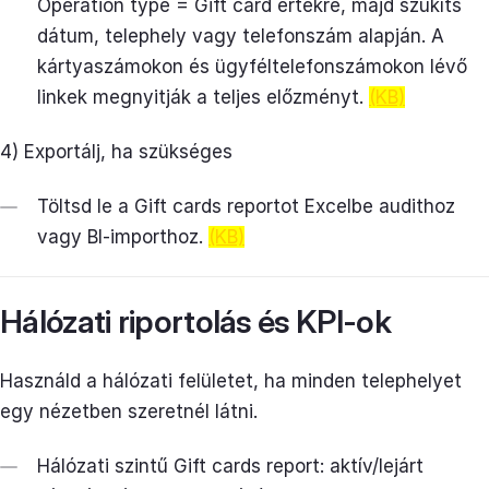
Operation type = Gift card értékre, majd szűkíts
dátum, telephely vagy telefonszám alapján. A
kártyaszámokon és ügyféltelefonszámokon lévő
linkek megnyitják a teljes előzményt.
(KB)
4) Exportálj, ha szükséges
Töltsd le a Gift cards reportot Excelbe audithoz
vagy BI-importhoz.
(KB)
Hálózati riportolás és KPI-ok
Használd a hálózati felületet, ha minden telephelyet
egy nézetben szeretnél látni.
Hálózati szintű Gift cards report: aktív/lejárt