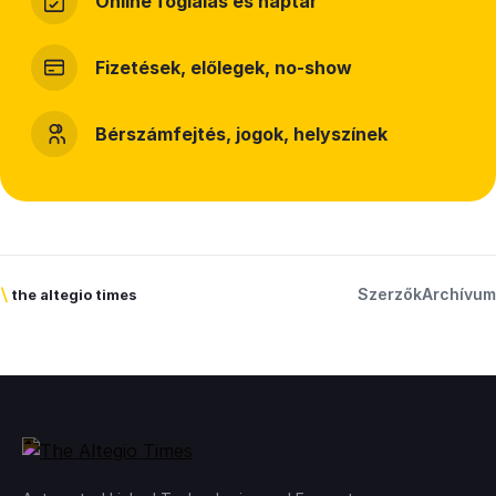
Online foglalás és naptár
Fizetések, előlegek, no-show
Bérszámfejtés, jogok, helyszínek
Szerzők
Archívum
\
the altegio times