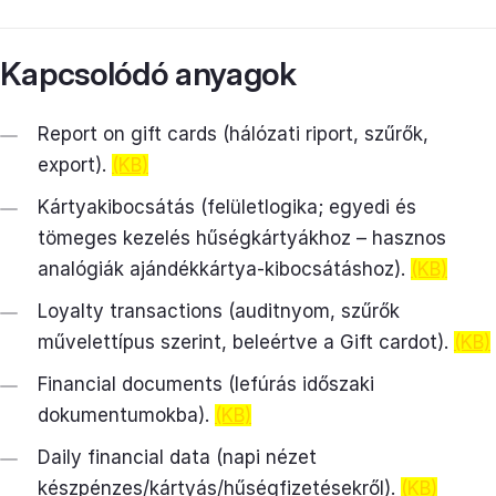
Kapcsolódó anyagok
Report on gift cards (hálózati riport, szűrők,
export).
(KB)
Kártyakibocsátás (felületlogika; egyedi és
tömeges kezelés hűségkártyákhoz – hasznos
analógiák ajándékkártya-kibocsátáshoz).
(KB)
Loyalty transactions (auditnyom, szűrők
művelettípus szerint, beleértve a Gift cardot).
(KB)
Financial documents (lefúrás időszaki
dokumentumokba).
(KB)
Daily financial data (napi nézet
készpénzes/kártyás/hűségfizetésekről).
(KB)