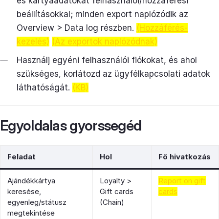
és kártyaadatokat felhasználói/hozzáférési
beállításokkal; minden export naplózódik az
Overview > Data log részben.
(Hozzáférés-
kezelés)
(Az exportok naplózódnak)
Használj egyéni felhasználói fiókokat, és ahol
szükséges, korlátozd az ügyfélkapcsolati adatok
láthatóságát.
(KB)
Egyoldalas gyorssegéd
Feladat
Hol
Fő hivatkozás
Ajándékkártya
Loyalty >
Report on gift
keresése,
Gift cards
cards
egyenleg/státusz
(Chain)
megtekintése