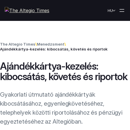
Skip to content
HU
The Altegio Times
\
Menedzsment
\
Ajándékkártya-kezelés: kibocsátás, követés és riportok
Ajándékkártya-kezelés:
kibocsátás, követés és riportok
Gyakorlati útmutató ajándékkártyák
kibocsátásához, egyenlegkövetéséhez,
telephelyek közötti riportolásához és pénzügyi
egyeztetéséhez az Altegióban.