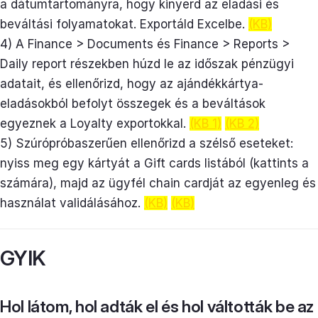
a dátumtartományra, hogy kinyerd az eladási és
beváltási folyamatokat. Exportáld Excelbe.
(KB)
4) A Finance > Documents és Finance > Reports >
Daily report részekben húzd le az időszak pénzügyi
adatait, és ellenőrizd, hogy az ajándékkártya-
eladásokból befolyt összegek és a beváltások
egyeznek a Loyalty exportokkal.
(KB 1)
(KB 2)
5) Szúrópróbaszerűen ellenőrizd a szélső eseteket:
nyiss meg egy kártyát a Gift cards listából (kattints a
számára), majd az ügyfél chain cardját az egyenleg és
használat validálásához.
(KB)
(KB)
GYIK
Hol látom, hol adták el és hol váltották be az