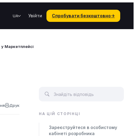
Увійти
Спробувати безкоштовно
→
UA
 у Маркетплейсі
ння
Друк
НА ЦІЙ СТОРІНЦІ
Зареєструйтеся в особистому
кабінеті розробника