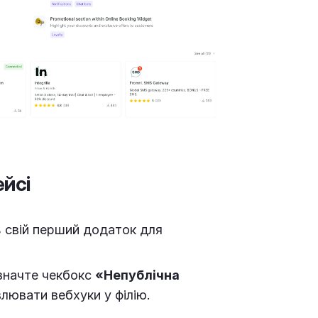
йсі
ь свій перший додаток для
значте чекбокс
«Непублічна
влювати вебхуки у філію.