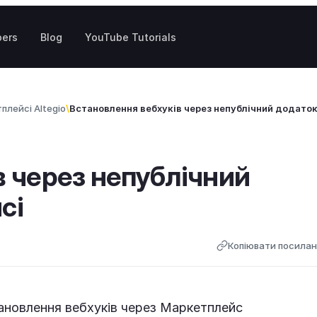
pers
Blog
YouTube Tutorials
плейсі Altegio
Встановлення вебхуків через непублічний додаток
в через непублічний
сі
Копіювати посила
ановлення вебхуків через Маркетплейс