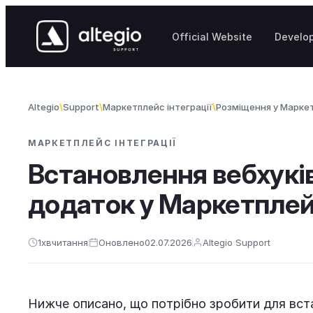
Перейти до вмісту
Official Website
Develo
Altegio
Support
Маркетплейс інтеграції
Розміщення у Маркет
МАРКЕТПЛЕЙС ІНТЕГРАЦІЇ
Встановлення вебхукі
додаток у Маркетплей
1
хв
читання
Оновлено
02.07.2026
Altegio Support
Нижче описано, що потрібно зробити для вст