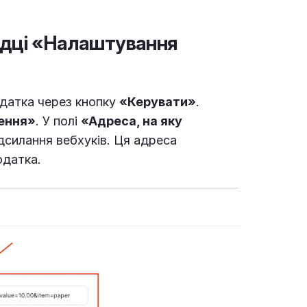
адці «Налаштування
одатка через кнопку
«Керувати»
.
ення»
. У полі
«Адреса, на яку
силання вебхуків. Ця адреса
одатка.