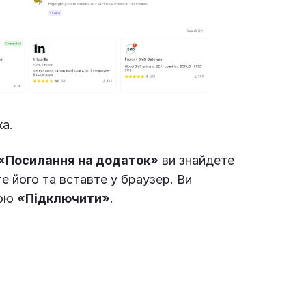
а.
«Посилання на додаток»
ви знайдете
е його та вставте у браузер. Ви
кою
«Підключити»
.