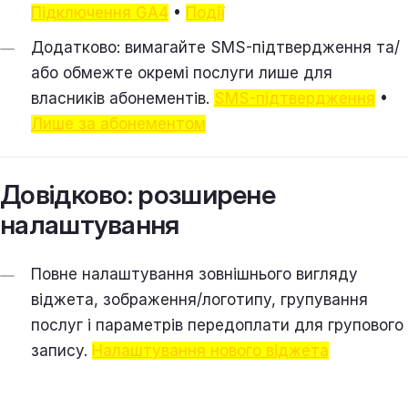
Підключення GA4
•
Події
Додатково: вимагайте SMS-підтвердження та/
або обмежте окремі послуги лише для
власників абонементів.
SMS-підтвердження
•
Лише за абонементом
Довідково: розширене
налаштування
Повне налаштування зовнішнього вигляду
віджета, зображення/логотипу, групування
послуг і параметрів передоплати для групового
запису.
Налаштування нового віджета