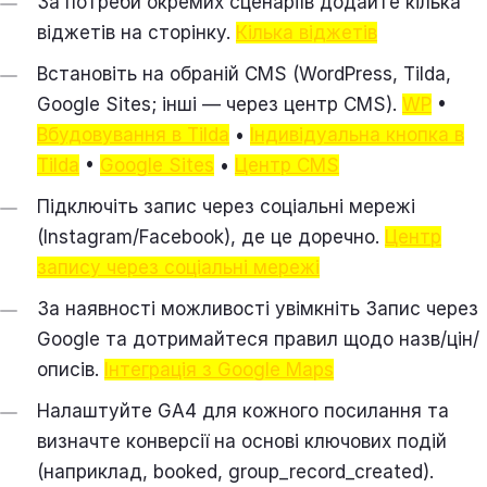
За потреби окремих сценаріїв додайте кілька
віджетів на сторінку.
Кілька віджетів
Встановіть на обраній CMS (WordPress, Tilda,
Google Sites; інші — через центр CMS).
WP
•
Вбудовування в Tilda
•
Індивідуальна кнопка в
Tilda
•
Google Sites
•
Центр CMS
Підключіть запис через соціальні мережі
(Instagram/Facebook), де це доречно.
Центр
запису через соціальні мережі
За наявності можливості увімкніть Запис через
Google та дотримайтеся правил щодо назв/цін/
описів.
Інтеграція з Google Maps
Налаштуйте GA4 для кожного посилання та
визначте конверсії на основі ключових подій
(наприклад, booked, group_record_created).