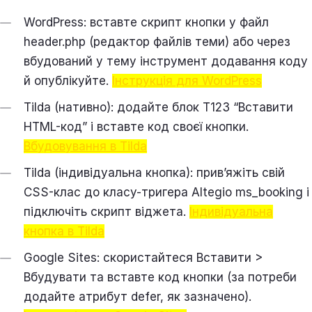
WordPress: вставте скрипт кнопки у файл
header.php (редактор файлів теми) або через
вбудований у тему інструмент додавання коду
й опублікуйте.
Інструкція для WordPress
Tilda (нативно): додайте блок T123 “Вставити
HTML-код” і вставте код своєї кнопки.
Вбудовування в Tilda
Tilda (індивідуальна кнопка): прив’яжіть свій
CSS-клас до класу-тригера Altegio ms_booking і
підключіть скрипт віджета.
Індивідуальна
кнопка в Tilda
Google Sites: скористайтеся Вставити >
Вбудувати та вставте код кнопки (за потреби
додайте атрибут defer, як зазначено).