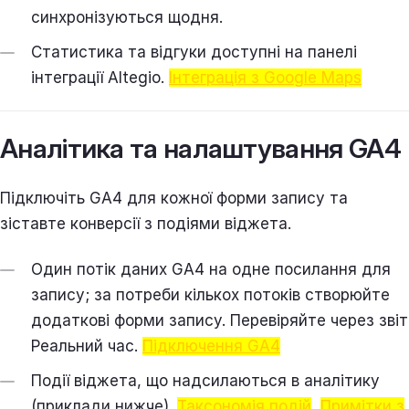
синхронізуються щодня.
Статистика та відгуки доступні на панелі
інтеграції Altegio.
Інтеграція з Google Maps
Аналітика та налаштування GA4
Підключіть GA4 для кожної форми запису та
зіставте конверсії з подіями віджета.
Один потік даних GA4 на одне посилання для
запису; за потреби кількох потоків створюйте
додаткові форми запису. Перевіряйте через звіт
Реальний час.
Підключення GA4
Події віджета, що надсилаються в аналітику
(приклади нижче).
Таксономія подій
,
Примітки з