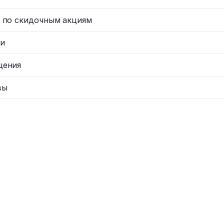
 по скидочным акциям
и
щения
вы