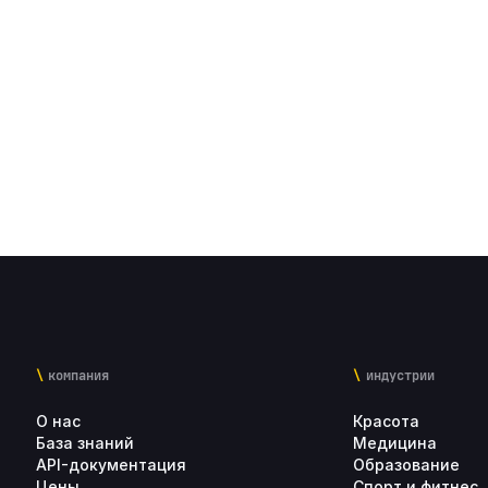
компания
индустрии
О нас
Красота
База знаний
Медицина
API-документация
Образование
Цены
Спорт и фитнес