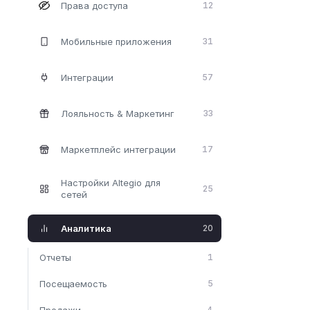
Права доступа
12
Мобильные приложения
31
Интеграции
57
Лояльность & Maркетинг
33
Маркетплейс интеграции
17
Настройки Altegio для
25
сетей
Аналитика
20
Отчеты
1
Посещаемость
5
Продажи
4