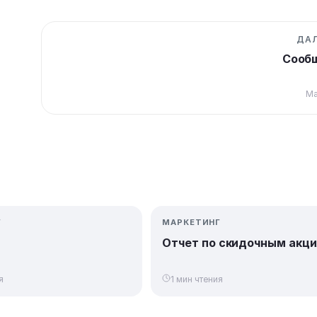
ДА
Сооб
Ма
Г
МАРКЕТИНГ
Отчет по скидочным акц
я
1 мин чтения