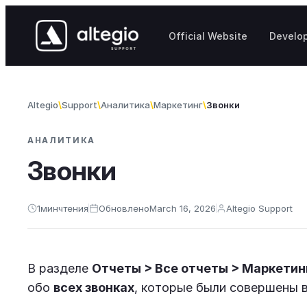
Skip to content
Official Website
Develo
Altegio
Support
Аналитика
Маркетинг
Звонки
АНАЛИТИКА
Звонки
1
мин
чтения
Обновлено
March 16, 2026
Altegio Support
В разделе
Отчеты
>
Все отчеты
>
Маркетинг
обо
всех звонках
, которые были совершены 