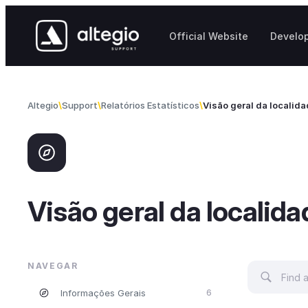
Skip to content
Official Website
Develo
Altegio
Support
Relatórios Estatísticos
Visão geral da localid
Visão geral da localida
NAVEGAR
Informações Gerais
6