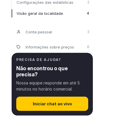
Configurações das estatísticas
2
Visão geral da localidade
4
Conta pessoal
3
Informações sobre preços
6
PRECISA DE AJUDA?
Não encontrou o que
precisa?
Nossa equipe responde em até 5
minutos no horário comercial.
Iniciar chat ao vivo