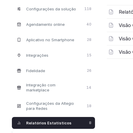
Configurações da solução
118
Relat
Agendamento online
40
Visão 
Visão
Aplicativo no Smartphone
28
Visão 
Integrações
15
Fidelidade
26
Integração com
14
marketplace
Configurações da Altegio
18
para Redes
Relatórios Estatísticos
8