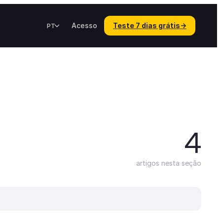
Acesso
Teste 7 dias grátis
→
PT
4
artigos nesta seção