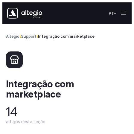
Skip to content
PT
Altegio
Support
Integração com marketplace
Integração com
marketplace
14
artigos nesta seção