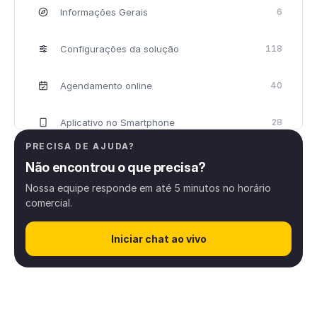
Informações Gerais
6
Configurações da solução
118
Agendamento online
40
Aplicativo no Smartphone
28
PRECISA DE AJUDA?
Integrações
15
Não encontrou o que precisa?
Nossa equipe responde em até 5 minutos no horário
Fidelidade
26
comercial.
Configurações da Altegio para Redes
18
Iniciar chat ao vivo
Relatórios Estatísticos
8
Conta pessoal
3