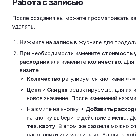
Работа с записью
После создания вы можете просматривать зап
удалять.
Нажмите на
запись
в журнале для продол
При необходимости измените
стоимость 
расходник
или измените
количество.
Для 
визите
.
Количество
регулируется кнопками
«-
Цена
и
Скидка
редактируемые, для их и
новое значение. После изменений нажм
Нажмите на кнопку
+ Добавить расход
на кнопку выберите действие в меню:
До
тех. карту
. В этом же разделе можно о
расходники или удалить их. Удалить д