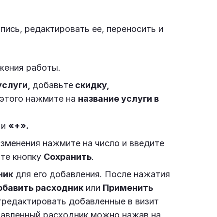
ись, редактировать ее, переносить и
жения работы.
услуги,
добавьте
скидку,
этого нажмите на
название услуги в
»
и
«+».
зменения нажмите на число и введите
ите кнопку
Сохранить
.
ник
для его добавления. После нажатия
бавить расходник
или
Применить
тредактировать добавленные в визит
обавленный расходник можно нажав на