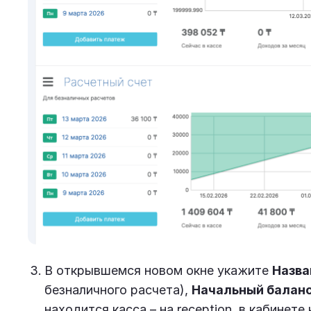
В открывшемся новом окне укажите
Назва
безналичного расчета),
Начальный балан
находится касса – на reception, в кабинете 