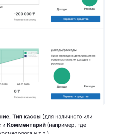
ние
,
Тип кассы
(для наличного или
с
и
Комментарий
(например, где
косметолога и т.п.).