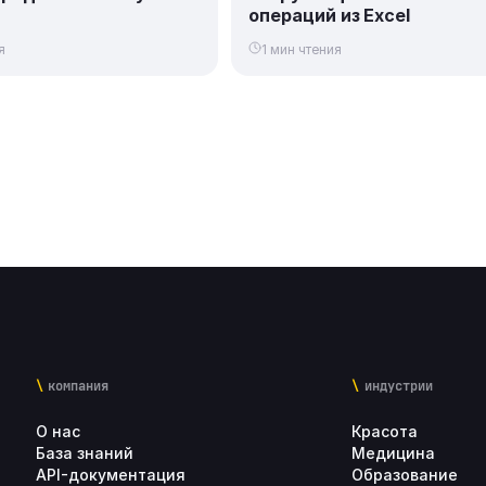
операций из Excel
я
1 мин чтения
компания
индустрии
О нас
Красота
База знаний
Медицина
API-документация
Образование