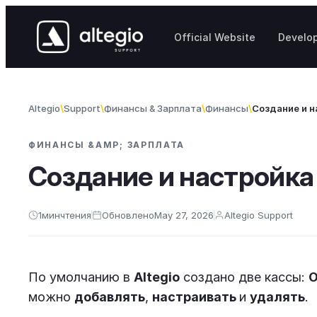
Skip to content
Official Website
Develo
Altegio
Support
Финансы & Зарплата
Финансы
Создание и н
ФИНАНСЫ &AMP; ЗАРПЛАТА
Создание и настройка
1
мин
чтения
Обновлено
May 27, 2026
Altegio Support
По умолчанию в
Altegio
создано две кассы:
О
можно
добавлять
,
настраивать
и
удалять
.