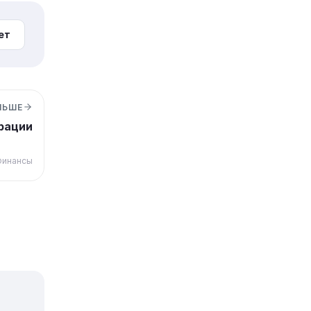
ет
ЛЬШЕ
рации
инансы